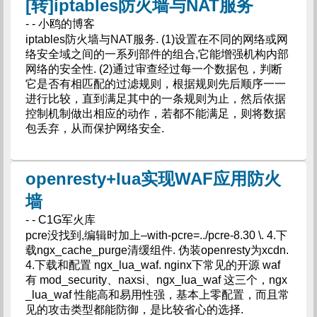
[转]iptables防火墙与NAT服务
- - 小鸥的博客
iptables防火墙与NAT服务. (1)设置在不同的网络或网
络安全域之间的一系列部件的组合,它能增强机构内部
网络的安全性. (2)通过审查经过每一个数据包，判断
它是否有相匹配的过滤规则，根据规则先后顺序一一
进行比较，直到满足其中的一条规则为止，然后依据
控制机制做出相应的动作，若都不能满足，则将数据
包丢弃，从而保护网络安全.
openresty+lua实现WAF应用防火
墙
- - C1G军火库
pcre没找到,编辑时加上–with-pcre=../pcre-8.30 \. 4.下
载ngx_cache_purge清缓组件. 伪装openresty为xcdn.
4.下载和配置 ngx_lua_waf. nginx下常见的开源 waf
有 mod_security、naxsi、ngx_lua_waf 这三个，ngx
_lua_waf 性能高和易用性强，基本上零配置，而且常
见的攻击类型都能防御，是比较省心的选择.