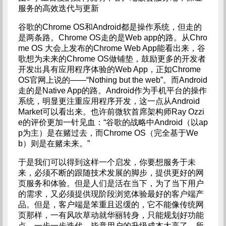
服务的高效迭代与更新
谷歌的Chrome OS和Android都是操作系统，但走的
是两条路。Chrome OS走的是Web app的路。从Chro
me OS 大会上发布的Chrome Web App能看出来，谷
歌想为未来的Chrome OS做铺垫，鼓励更多的开发者
开发出具有应用程序体验的Web App，正如Chrome
OS官网上说的——“Nothing but the web”。而Android
走的是Native App的路。Android作为手机平台的操作
系统，明显更注重应用程序开发，这一点从Android
Market可以看出来。也许前微软首席架构师Ray Ozzi
e的评价更加一针见血：“谷歌的战略中Android（以ap
p为主）是在赌过去，而Chrome OS（完全基于We
b）则是在赌未来。”
于是我们可以得到这样一个启发，你要想服务于未
来，必须不断的跟随技术发展的脚步，提供更好的网
页服务和体验。但是人们是活在当下，为了当下用户
的需求，又必须提供现阶段浏览体验最好的客户端产
品。但是，客户端是笨重且迟缓的，它不能像传统网
页那样，一有风吹草动就华丽转身，只能规划好功能
点，一步一步迭代，毕竟用户的升级成本太高了。所