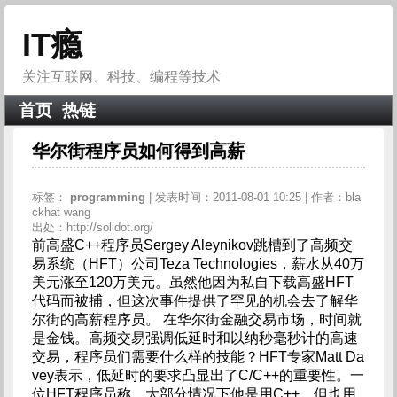
IT瘾
关注互联网、科技、编程等技术
首页
热链
华尔街程序员如何得到高薪
标签：
programming
| 发表时间：2011-08-01 10:25 | 作者：bla
ckhat wang
出处：http://solidot.org/
前高盛C++程序员Sergey Aleynikov跳槽到了高频交
易系统（HFT）公司Teza Technologies，薪水从40万
美元涨至120万美元。虽然他因为私自下载高盛HFT
代码而被捕，但这次事件提供了罕见的机会去了解华
尔街的高薪程序员。 在华尔街金融交易市场，时间就
是金钱。高频交易强调低延时和以纳秒毫秒计的高速
交易，程序员们需要什么样的技能？HFT专家Matt Da
vey表示，低延时的要求凸显出了C/C++的重要性。一
位HFT程序员称，大部分情况下他是用C++，但也用