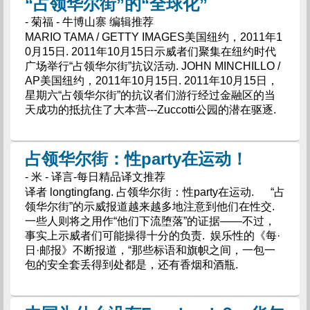
“占领华尔街”的“全球化”
- 菊福 - 牛博山寨 编辑推荐
MARIO TAMA / GETTY IMAGES美国纽约，2011年1
0月15日. 2011年10月15日示威者们聚集在纽约时代
广场举行“占领华尔街”抗议活动. JOHN MINCHILLO /
AP美国纽约，2011年10月15日. 2011年10月15日，
星期六“占领华尔街”的抗议者们游行经过金融区的当
天成功的抵抗住了大本营---Zuccotti公园的潜在驱逐.
占领华尔街：性party在运动！
- 米 - 译言-每日精品译文推荐
译者 longtingfang. 占领华尔街：性party在运动. “占
领华尔街”的示威报道越来越多地注意到他们在性交.
一些人则将之用作“他们下流堕落”的证据——不过，
事实上示威者们可能操得十分的负责. 娱乐性的《每·
日·邮报》不断报道，“那些标语和旗帜之间，一包一
包的安全套丢得到处都是，还有香烟和酒瓶.