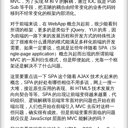
MVC，为了实现 M 和 V 的解耦，通过 IOC 或是 Pub
Sub 等手段，把丑陋的耦合由经常变化的业务代码转
移到不经常变化的框架内部消化。
对于前端来说，在 WebApp 概念兴起前，很少能看到
所谓的框架，更多的是类似于 jQuery、YUI 的库，因
为前端的一路下来的发展历程和开发方式的特殊性决
定了很难有什么通用的模式能满足多样化前端的开发
需要。如果一定要说，也就是近些年伴随着 SPA（Si
ngle-page application）概念兴起而出现的所谓前端
MVC 的一系列衍生模式，但是即便如此，光靠一个框
架还是解决不了什么问题。
这里要重点说一下 SPA 这个随着 AJAX 技术火起来的
概念，SPA 的好处有哪些相信不用多说，网上一搜一
大堆，接近原生应用的表现、和 HTML5 技术发展方
向向契合等等。SPA 的出现让前端变得越来越重，代
码组织、逻辑解耦等后端常常面对的问题也开始在前
端出现，人们也开始在前端引入 MVC 去应对这样一
些问题，确实很有成效。但是前端变重所面临的问题
就仅仅是 JavaScript 层面的 MVC 能解决的吗？