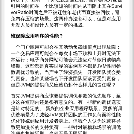
引用的时间在一个比较短的时间内从而阻止其在Survi
vorRatio时间之后不被迁往年老代而直接被回收，避
免内存压缩的场景。这两种办法都可以，但是对应用
开发人员和设计人员有一定的挑战。
谁保障应用程序的性能？
一个门户应用可能会在其活动负载峰值点出现故障；
一个交易应用可能会在每次市场下跌和上升时无法正
常运行；电子商务网站可能会无法应对节假日购物高
峰期。这些都是真实世界的案例基本都是JVM性能参
数调优导致的。当产生了经济损失，开发团队就会受
到责备。也许某些场合下开发团队应该要受到责备，
但是JVM的提供商又应该负起什么样儿的责任呢？
首先JVM提供商应该要提供调优参数的优先顺序，至
少这在短期内还是很有意义的。有一些新的调优选项
是针对特定的、 新兴的企业应用程序场景。更多的调
优选项是为了减轻JVM支持团队的工作负荷而将性能
优化转嫁到应用开发者身上。但我个人认为这或将导
致更加漫长的支持负荷，一些针对最糟糕场景的调优
选项也将被延期，当然不是无限延期。