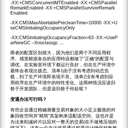
-XX:+CMSConcurrentMTEnabled -XX:+CMSParallel
RemarkEnabled -XX:+CMSParallelSurvivorRemark
Enabled
-XX:CMSMaxAbortablePrecleanTime=10000 -XX:+U
seCMSInitiatingOccupancyOnly
-XX:CMSInitiatingOccupancyFraction=63 -XX:+UseP
arNewGC –Xnoclassgc …
两者的配置区别很大，因为他们是两个不同应用程
序。感觉根据各自的应用特设都做了”正确“的配置与
调优。在实验室环境下都运行良好，但在生产环境中
最终会表现出疲态。清单1由于没有考虑到动态负
载，到了生产环境即表现不良。清单2没有考虑到应
用程序在生产环境中的特性变化。这两种情况应该归
咎于开发团队，但是该归咎于何处呢？
变通办法可行吗？
有些企业通过精确测量交易对象的大小定义极致的对
象回收空间并”精简“其架构来适配该空间。这也许是
办法来削减碎片以应对一整天的交易(在不做堆压缩的
情况下)。还有一个办法就是通过程序设计确保对象被