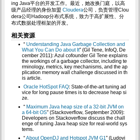
ing Java平台的开发工作。最近，她改换门庭，以高
级产品经理的身份加盟
Cloudera
公司，负责管理Clou
dera公司Hadoop分布式系统，致力于高扩展性、分
布式数据处理框架的开发。
相关资源
“
Understanding Java Garbage Collection and
What You Can Do about It
” (Gil Tene, InfoQ, De
cember 2011): Azul cofounder Gil Tene explains
the workings of a garbage collector, including te
rminology, metrics, key mechanisms, and the ap
plication memory wall challenge discussed in th
is article.
Oracle HotSpot FAQ
: State-of-the-art tuning ad
vice for long pause times is to decrease heap si
ze.
“
Maximum Java heap size of a 32-bit JVM on
a 64-bit OS
” (Stackoverflow, September 2009):
Developers on Stackoverflow discuss the chall
enge of tuning Java heap size for real-world sys
tems.
“
About OpenDJ and Hotspot JVM G1
” (Ludovi