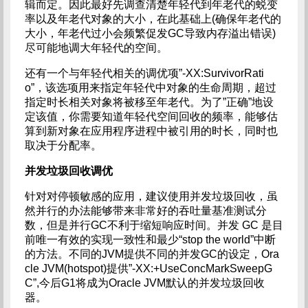
辑而定。因此最好先调查清楚年轻代到年老代的蜕变
率以及年老代对象的大小，在此基础上(确保年老代的
大小，年老代过小会频繁促发GC导致内存溢出错误)
尽可能地调大年轻代的空间。
还有一个与年轻代相关的调优项”-XX:SurvivorRati
o”，该选项用来指定年轻代中对象的生命周期，超过
指定时长相关对象将被移至年老代。为了”正确”地设
定该值，你需要知道年轻代空间回收的频率，能够估
算到新对象在应用程序进程中被引用的时长，同时也
取决于分配率。
并发垃圾回收调优
针对对停顿敏感的应用，建议使用并发垃圾回收，虽
然并行的办法能够带来非常好的吞吐量基准测试分
数，但是并行GC不利于缩短响应时间。并发 GC 是目
前唯一有效的实现一致性和最少“stop the world”中断
的方法。不同的JVM提供不同的并发GC的设定，Ora
cle JVM(hotspot)提供”-XX:+UseConcMarkSweepG
C”,今后G1将成为Oracle JVM默认的并发垃圾回收
器。