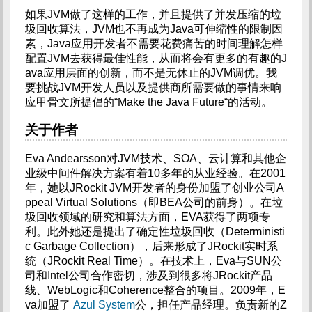
如果JVM做了这样的工作，并且提供了并发压缩的垃
圾回收算法，JVM也不再成为Java可伸缩性的限制因
素，Java应用开发者不需要花费痛苦的时间理解怎样
配置JVM去获得最佳性能，从而将会有更多的有趣的J
ava应用层面的创新，而不是无休止的JVM调优。我
要挑战JVM开发人员以及提供商所需要做的事情来响
应甲骨文所提倡的“Make the Java Future“的活动。
关于作者
Eva Andearsson对JVM技术、SOA、云计算和其他企
业级中间件解决方案有着10多年的从业经验。在2001
年，她以JRockit JVM开发者的身份加盟了创业公司A
ppeal Virtual Solutions（即BEA公司的前身）。在垃
圾回收领域的研究和算法方面，EVA获得了两项专
利。此外她还是提出了确定性垃圾回收（Deterministi
c Garbage Collection），后来形成了JRockit实时系
统（JRockit Real Time）。在技术上，Eva与SUN公
司和Intel公司合作密切，涉及到很多将JRockit产品
线、WebLogic和Coherence整合的项目。2009年，E
va加盟了
Azul System
公，担任产品经理。负责新的Z