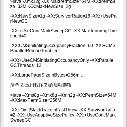
>java -Xmx12g -XX:MaxPermSize=64M -XX:PermSi
ze=32M -XX:MaxNewSize=2g
-XX:NewSize=1g -XX:SurvivorRatio=16 -XX:+UsePa
rNewGC
-XX:+UseConcMarkSweepGC -XX:MaxTenuringThre
shold=0
-XX:CMSInitiatingOccupancyFraction=60 -XX:+CMS
ParallelRemarkEnabled
-XX:+UseCMSInitiatingOccupancyOnly -XX:Parallel
GCThreads=12
-XX:LargePageSizeInBytes=256m …
清单 2. 应用程序(2)的启动选项
>java –Xms8g –Xmx8g –Xmn2g -XX:PermSize=64M
-XX:MaxPermSize=256M
-XX:-OmitStackTraceInFastThrow -XX:SurvivorRatio
=2 -XX:-UseAdaptiveSizePolicy -XX:+UseConcMark
SweepGC