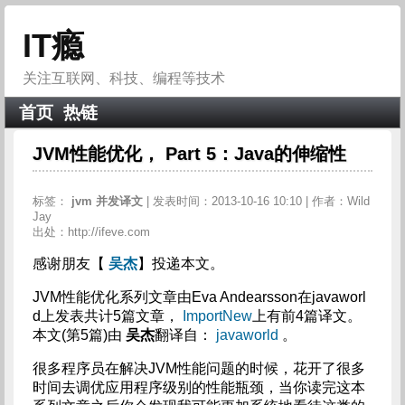
IT瘾
关注互联网、科技、编程等技术
首页
热链
JVM性能优化， Part 5：Java的伸缩性
标签：
jvm
并发译文
| 发表时间：2013-10-16 10:10 | 作者：Wild
Jay
出处：http://ifeve.com
感谢朋友【
吴杰
】投递本文。
JVM性能优化系列文章由Eva Andearsson在javaworl
d上发表共计5篇文章，
ImportNew
上有前4篇译文。
本文(第5篇)由
吴杰
翻译自：
javaworld
。
很多程序员在解决JVM性能问题的时候，花开了很多
时间去调优应用程序级别的性能瓶颈，当你读完这本