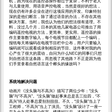
机，因为现在的遥控器操作都过于复杂，不利于老人
与儿童使用。用语音声控电视，当然是很好的想法，
现在仍有许多企业在进行这项应用的开发。印象特别
深的是他们断言，除了通过语音的办法，不存在其他
解决方案。当时，我也认为他们的想法很有道理。不
料，没过几个月，日本的其他几家电器公司推出了用
编码遥控电视的方法，更简单、更实用。遥控器的操
作主要靠数字输入，每个电视节目都配上一个编码，
报纸每天将编码在电视节目栏中公布，用户只要输入
编码就可以观看或录制相应的节目。这件事对我的内
心产生了很大的震动，自问为什么NEC的同事们只想
到自然语言这条路，而忽视了其他路？不正是因为他
们手里拿着自然语言这个榔头的缘故吗？
系统地解决问题
动画片《没头脑与不高兴》描写了两位少年：“没头
脑”与“不高兴”。“没头脑”做起事来总是丢三拉四，“不
高兴”待人处事总爱别别扭扭。不久，“没头脑”当上了
工程师，“不高兴”当上了演员。“没头脑”设计了一座一
百九十九层高的少年宫，楼建好以后，才发现忘记了