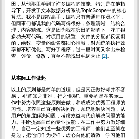
田，从他那里学到了许多编程的技能。特别是在他指
导下，开发了文本数据分析系统TopicScope中的核心
算法。我不是编程高手，编程只有普通程序员水平，
但同事们都说我的代码写得很好，条理清晰，结构合
理，内容精炼。这是因为我在滨田的影响下，花了很
多功夫写代码。对项目的设置、文件的分配都反复斟
酌，函数、变量的命名都细心推敲，对系统的执行效
率都不断优化。写好了程序，过一段时间又拿出来检
查、评价、修改，直至不能找出毛病为止
[2]
。
从实际工作做起
以上的原则都是简单的道理，但是真正做好却并不容
易，可谓“知之非难，行之惟艰”。重要的是在实际工
作中努力依照这些原则去做，养成成为优秀工程师的
习惯。培养自己直接解决问题，系统地解决问题，从
用户的角度解决问题，考虑效益与代价解决问题的能
力。不断提高自己的专业技能，在工作中努力做好细
节。自己一定知道一些优秀的工程师，他们甚至就在
身边，把他们作为榜样，虚心向他们请教，学习他们