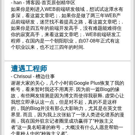
- han - 博客园-首页原创精华区
如果你是刚进入WEB前端研发领域，想试试这潭水有
多深，看这篇文章吧；. 如果你是做了两三年WEB产
品前端研发，迷茫找不着提高之路，看这篇文章吧；.
如果你是四五年的前端开发高手，没有难题能难得住
你的寂寞高手，来看这篇文章吧；. WEB前端研发工
程师，在国内是一个朝阳职业，自07-08年正式有这
个职业以来，也不过三四年的时间.
遭遇工程师
- Chrisoul - 槽边往事
谢谢大家的关心，几个小时前Google Plus恢复了我的
帐号，看来暂时我还不用离开. 因为前一篇Blog的缘
故，有些网友猜测是因为博文而使得我获释. 虚荣心让
我想立即承认这一点，但是对不起，真的不是这样
的，我的Blog并没有那么大影响力，尤其是在英文世
界里. 而且，因为我上次张贴了一张人类进化谱系的漫
画，我在国外驻京记者圈里成功赢得了“种族主义
者”这一臭名昭著的称号，大概没有什么人愿意帮助一
个黄种人中的“种族主义者”.