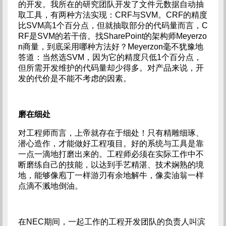
的开发。我所在的研究团队开发了文件元数据自动抽
取工具，有两种方法实现：CRF与SVM。CRF的精度
比SVM高1个百分点，但就抽取部分的代码量而言，C
RF是SVM的若干倍。找SharePoint的架构师Meyerzo
n商量，到底采用哪种方法好？Meyerzon毫不犹豫地
答道：当然选SVM，因为它的精度只低1个百分点，
但所需开发维护的代码量却少得多。对产品来说，开
发的代价是不能不考虑的因素。
磨在细处
对工程师而言，上帝就存在于细处！只有精雕细琢、
潜心造作，才能做好工程项目。好的系统与工具是靠
一点一滴地打磨出来的。工程师必须在实际工作中不
断磨练自己的技能，以达到手艺精湛、技术娴熟的境
地，能够像庖丁一样游刃有余地解牛，像卖油翁一样
点滴不溅地倒油。
在NEC期间，一起工作的工程开发团队的负责人叫滨