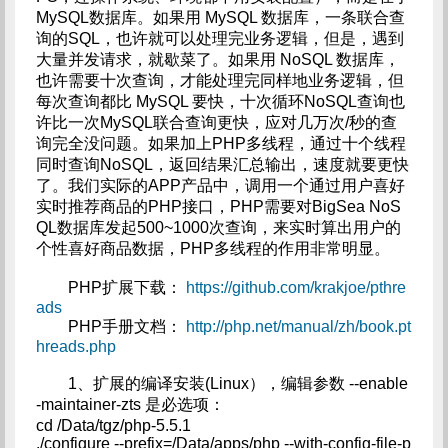
MySQL数据库。如果用 MySQL 数据库，一条联合查
询的SQL，也许就可以处理完业务逻辑，但是，遇到
大量并发请求，就歇菜了。如果用 NoSQL 数据库，
也许需要十次查询，才能处理完同样地业务逻辑，但
每次查询都比 MySQL 要快，十次循环NoSQL查询也
许比一次MySQL联合查询更快，应对几万次/秒的查
询完全没问题。如果加上PHP多线程，通过十个线程
同时查询NoSQL，返回结果汇总输出，速度就要更快
了。我们实际的APP产品中，调用一个通过用户喜好
实时推荐商品的PHP接口，PHP需要对BigSea NoS
QL数据库发起500~1000次查询，来实时算出用户的
个性喜好商品数据，PHP多线程的作用非常明显。
PHP扩展下载：
https://github.com/krakjoe/pthre
ads
PHP手册文档：
http://php.net/manual/zh/book.pt
hreads.php
1、扩展的编译安装(Linux），编辑参数 --enable
-maintainer-zts 是必选项：
cd /Data/tgz/php-5.5.1
./configure --prefix=/Data/apps/php --with-config-file-p