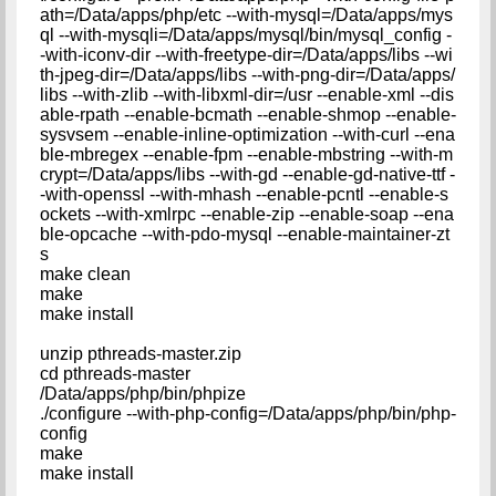
ath=/Data/apps/php/etc --with-mysql=/Data/apps/mys
ql --with-mysqli=/Data/apps/mysql/bin/mysql_config -
-with-iconv-dir --with-freetype-dir=/Data/apps/libs --wi
th-jpeg-dir=/Data/apps/libs --with-png-dir=/Data/apps/
libs --with-zlib --with-libxml-dir=/usr --enable-xml --dis
able-rpath --enable-bcmath --enable-shmop --enable-
sysvsem --enable-inline-optimization --with-curl --ena
ble-mbregex --enable-fpm --enable-mbstring --with-m
crypt=/Data/apps/libs --with-gd --enable-gd-native-ttf -
-with-openssl --with-mhash --enable-pcntl --enable-s
ockets --with-xmlrpc --enable-zip --enable-soap --ena
ble-opcache --with-pdo-mysql --enable-maintainer-zt
s
make clean
make
make install
unzip pthreads-master.zip
cd pthreads-master
/Data/apps/php/bin/phpize
./configure --with-php-config=/Data/apps/php/bin/php-
config
make
make install