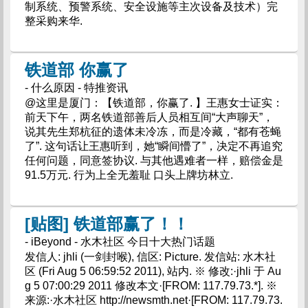
制系统、预警系统、安全设施等主次设备及技术）完
整采购来华.
铁道部 你赢了
- 什么原因 - 特推资讯
@这里是厦门：【铁道部，你赢了. 】王惠女士证实：
前天下午，两名铁道部善后人员相互间“大声聊天”，
说其先生郑杭征的遗体未冷冻，而是冷藏，“都有苍蝇
了”. 这句话让王惠听到，她“瞬间懵了”，决定不再追究
任何问题，同意签协议. 与其他遇难者一样，赔偿金是
91.5万元. 行为上全无羞耻 口头上牌坊林立.
[贴图] 铁道部赢了！！
- iBeyond - 水木社区 今日十大热门话题
发信人: jhli (一剑封喉), 信区: Picture. 发信站: 水木社
区 (Fri Aug 5 06:59:52 2011), 站内. ※ 修改:·jhli 于 Au
g 5 07:00:29 2011 修改本文·[FROM: 117.79.73.*]. ※
来源:·水木社区 http://newsmth.net·[FROM: 117.79.73.