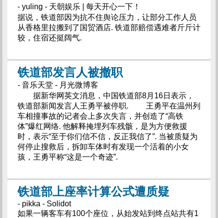
- yuling - 天朝娱乐 | 每天开心一下！
据说，铁道部因为抗不住舆论压力，让部分工作人员
从香格里拉搬到了国贸酒店. 铁道部赔偿遇难者斤斤计
较，住宿还挺阔气.
铁道部发言人被撤职
- 音乐天堂 - 月光微博客
据新华网英文消息，中国铁道部8月16日表示，
铁道部新闻发言人王勇平被停职. 王勇平在温州列
车相撞事故的记者会上多次失言，并创造了“高铁
体”爆红网络. 他解释掩埋列车残骸，是为方便救援
时，表示“至于你们信不信，反正我信了”. 当被质疑为
何停止搜救后，拆卸车体时有发现一个活着的小女
孩，王勇平称“这是一个奇迹”.
铁道部上座率计算公式遭质疑
- pikka - Solidot
如果一辆客车有100个座位，从始发站到终点站共有1