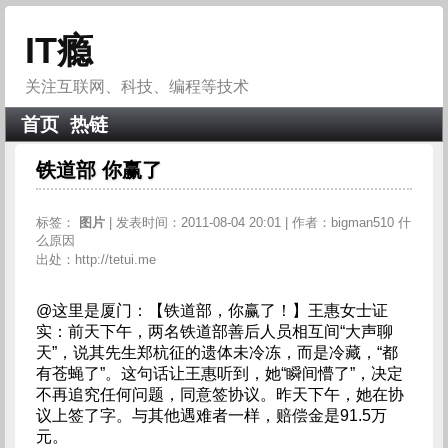
IT瘾
关注互联网、科技、编程等技术
首页
热链
铁道部 你赢了
标签：
图片
| 发表时间：2011-08-04 20:01 | 作者：bigman510 什
么原因
出处：http://tetui.me
@这里是厦门：【铁道部，你赢了！】王惠女士证
实：前天下午，两名铁道部善后人员相互间“大声聊
天”，说其先生郑杭征的遗体未冷冻，而是冷藏，“都
有苍蝇了”。这句话让王惠听到，她“瞬间懵了”，决定
不再追究任何问题，同意签协议。昨天下午，她在协
议上签了字。与其他遇难者一样，赔偿金是91.5万
元。