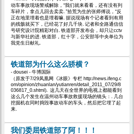
动车事故现场警戒解除，“我们就来看看，还有没有列
车碎片，拿点儿回去卖卖. ”拾荒为生的张师傅说，“反
正在地里埋着也是埋着嘛. 据说现场有个记者看到有用
的残骸就买下，已经花了好几千块. 记者和全路通信信
号研究设计院精彩对白. 铁道部开发布会，却只让cctv
与新华社的进. 铁道部，红十字，公安部等中央单位为
我党生日献礼.
铁道部为什么这么骄横？
- dousei - 牛博国际
（原发于7/29凤凰网《冰眼》专栏 http://news.ifeng.c
om/opinion/zhuanlan/yutianren/detail_2011_07/29/8
036817_0.shtml). 这几天在全世界的电视上都能看到
这么几个发生在温州动车事故救援现场的镜头：. 几台
挖掘机在同时捣毁事故动车的车头，然后把它埋了起
来.
我们委屈铁道部了阿！！！