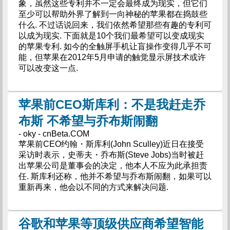
象，虽然这些专利并不一定会最终成为现实，但它们
至少可以帮助外界了解到一向神秘的苹果都在捣鼓些
什么. 不过话说回来，我们依然希望那些有趣的专利可
以成为现实. 下面就是10个我们最希望可以变成现实
的苹果专利. 如今的全触屏手机让盲操作变得几乎不可
能，但苹果在2012年5月申请的触觉显示屏技术或许
可以改变这一点.
苹果前CEO斯库利：不是我赶走乔
布斯 不希望与乔布斯闹翻
- oky - cnBeta.COM
苹果前CEO约翰・斯库利(John Sculley)近日在接受
采访时表示，史蒂夫・乔布斯(Steve Jobs)当时被赶
出苹果公司是董事会的决定，他本人不应为此承担责
任. 斯库利还称，他并不希望与乔布斯闹翻，如果可以
重新再来，他会以不同的方式来解决问题.
谷歌和苹果等顶级供应商希望智能