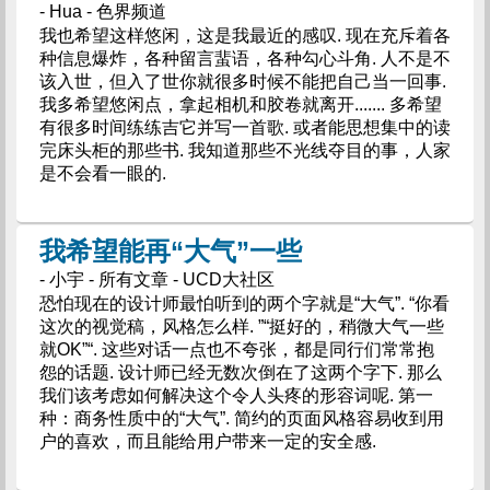
- Hua - 色界频道
我也希望这样悠闲，这是我最近的感叹. 现在充斥着各
种信息爆炸，各种留言蜚语，各种勾心斗角. 人不是不
该入世，但入了世你就很多时候不能把自己当一回事.
我多希望悠闲点，拿起相机和胶卷就离开....... 多希望
有很多时间练练吉它并写一首歌. 或者能思想集中的读
完床头柜的那些书. 我知道那些不光线夺目的事，人家
是不会看一眼的.
我希望能再“大气”一些
- 小宇 - 所有文章 - UCD大社区
恐怕现在的设计师最怕听到的两个字就是“大气”. “你看
这次的视觉稿，风格怎么样. ”“挺好的，稍微大气一些
就OK”“. 这些对话一点也不夸张，都是同行们常常抱
怨的话题. 设计师已经无数次倒在了这两个字下. 那么
我们该考虑如何解决这个令人头疼的形容词呢. 第一
种：商务性质中的“大气”. 简约的页面风格容易收到用
户的喜欢，而且能给用户带来一定的安全感.