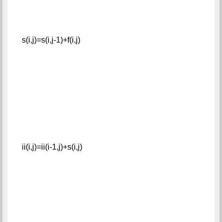
s(i,j)=s(i,j-1)+f(i,j)
ii(i,j)=ii(i-1,j)+s(i,j)