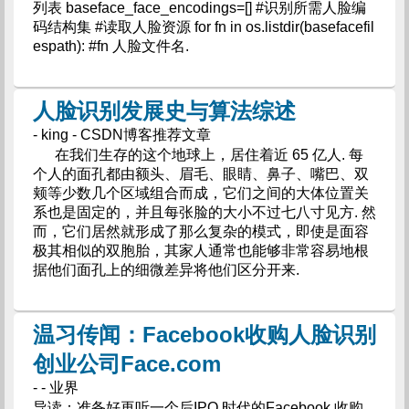
列表 baseface_face_encodings=[] #识别所需人脸编
码结构集 #读取人脸资源 for fn in os.listdir(basefacefil
espath): #fn 人脸文件名.
人脸识别发展史与算法综述
- king - CSDN博客推荐文章
在我们生存的这个地球上，居住着近 65 亿人. 每
个人的面孔都由额头、眉毛、眼睛、鼻子、嘴巴、双
颊等少数几个区域组合而成，它们之间的大体位置关
系也是固定的，并且每张脸的大小不过七八寸见方. 然
而，它们居然就形成了那么复杂的模式，即使是面容
极其相似的双胞胎，其家人通常也能够非常容易地根
据他们面孔上的细微差异将他们区分开来.
温习传闻：Facebook收购人脸识别
创业公司Face.com
- - 业界
导读：准备好再听一个后IPO 时代的Facebook 收购