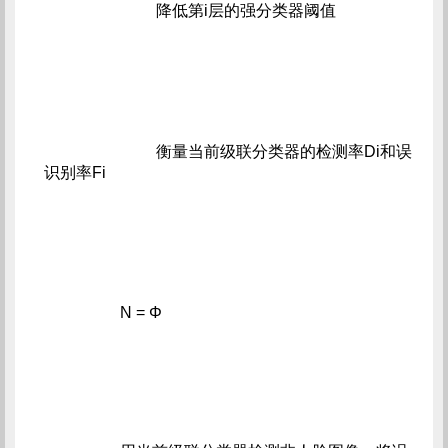
                            降低第i层的强分类器阈值
                            衡量当前级联分类器的检测率Di和误
识别率Fi
                   N = Φ