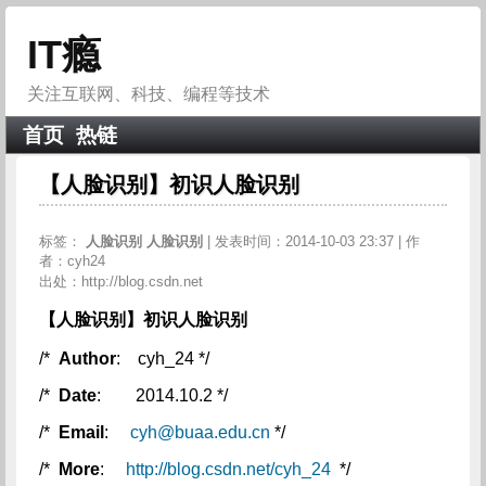
IT瘾
关注互联网、科技、编程等技术
首页
热链
【人脸识别】初识人脸识别
标签：
人脸识别
人脸识别
| 发表时间：2014-10-03 23:37 | 作
者：cyh24
出处：http://blog.csdn.net
【人脸识别】初识人脸识别
/*
Author
: cyh_24 */
/*
Date
: 2014.10.2 */
/*
Email
:
cyh@buaa.edu.cn
*/
/*
More
:
http://blog.csdn.net/cyh_24
*/