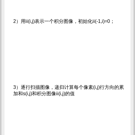
2）用ii(i,j)表示一个积分图像，初始化ii(-1,i)=0；
3）逐行扫描图像，递归计算每个像素(i,j)行方向的累
加和s(i,j)和积分图像ii(i,j)的值