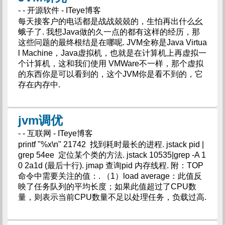
- - 开源软件 - ITeye博客
每天接客户的电话都是战战兢兢的，生怕再出什么幺
蛾子了. 我想Java做的久一点的都有这样的经历，那
这些问题的最终根结是在哪呢. JVM全称是Java Virtua
l Machine，Java虚拟机，也就是在计算机上再虚拟一
个计算机，这和我们使用 VMWare不一样，那个虚拟
的东西你是可以看到的，这个JVM你是看不到的，它
存在内存中.
jvm调优
- - 互联网 - ITeye博客
printf "%x\n" 21742 找到耗时最长的进程. jstack pid |
grep 54ee 定位某个类的方法. jstack 10535|grep -A 1
0 2a1d (最后十行). jmap 查询pid 内存线程. 附：TOP
命令中需要关注的值：. （1）load average：此值反
映了任务队列的平均长度；如果此值超过了CPU数
量，则表示当前CPU数量不足以处理任务，负载过高.