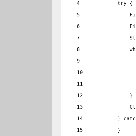
4
        try {
5
            Fi
6
            Fi
7
            St
8
            wh
9
              
10
              
11
              
12
            }
13
            Cl
14
        } catc
15
        }