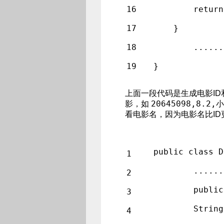
16
        return
17
    }
18
	......
19
}
上面一段代码是生成电影I
20645098,8.2,
影，如
看电影名，因为电影名比ID
public class D
1
	......
2
	publi
3
        String
4