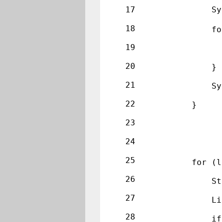
17
            S
18
            fo
19
              
20
            }
21
            Sy
22
        }
23
24
25
        for (l
26
            St
27
            Li
28
            if