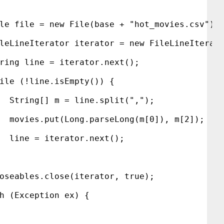
le file = new File(base + "hot_movies.csv");
leLineIterator iterator = new FileLineIterat
ring line = iterator.next();
ile (!line.isEmpty()) {
  String[] m = line.split(",");
  movies.put(Long.parseLong(m[0]), m[2]);
  line = iterator.next();
oseables.close(iterator, true);
h (Exception ex) {