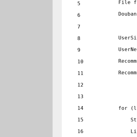
        File f
5
        Douban
6
7
        UserSi
8
        UserNe
9
        Recomm
10
        Recomm
11
12
13
14
        for (l
15
            St
16
            Li