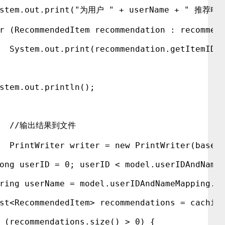
ystem.out.print("为用户 " + userName + " 推荐电
r (RecommendedItem recommendation : recommen
  System.out.print(recommendation.getItemID(
stem.out.println();
		//输出结果到文件
		PrintWriter writer = new PrintWriter(base 
ong userID = 0; userID < model.userIDAndName
ring userName = model.userIDAndNameMapping.g
st<RecommendedItem> recommendations = cachin
 (recommendations.size() > 0) {