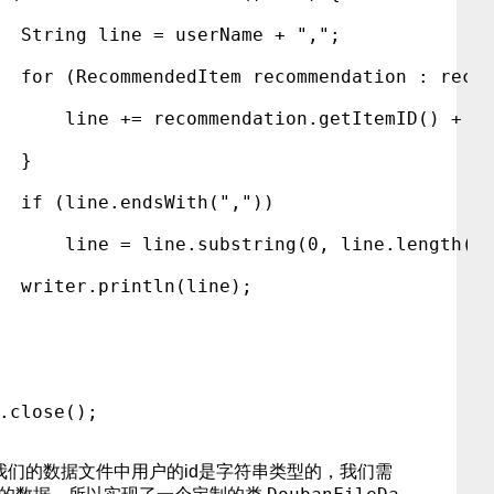
  String line = userName + ",";
  for (RecommendedItem recommendation : reco
      line += recommendation.getItemID() + "
  }
  if (line.endsWith(","))
      line = line.substring(0, line.length()
  writer.println(line);
.close();
我们的数据文件中用户的id是字符串类型的，我们需