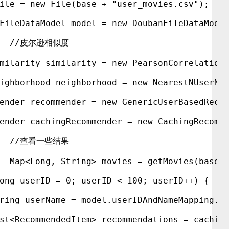
ile = new File(base + "user_movies.csv");
FileDataModel model = new DoubanFileDataMode
		//皮尔逊相似度
milarity similarity = new PearsonCorrelation
ighborhood neighborhood = new NearestNUserNe
ender recommender = new GenericUserBasedReco
ender cachingRecommender = new CachingRecomm
		//查看一些结果
		Map<Long, String> movies = getMovies(base)
ong userID = 0; userID < 100; userID++) {
ring userName = model.userIDAndNameMapping.g
st<RecommendedItem> recommendations = cachin