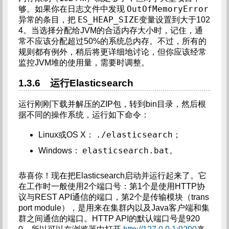
OutOfMemoryError
够。如果你在日志文件中发现
ES_HEAP_SIZE
异常的条目，把
变量设置到大于102
4。当选择分配给JVM的合适内存大小时，记住，通
常不应该分配超过50%的系统总内存。不过，所有的
规则都有例外，稍后将更详细地讨论，但你应该经常
监控JVM堆的使用量，需要时调整。
1.3.6 运行Elasticsearch
运行刚刚下载并解压的ZIP包，转到bin目录，然后根
据不同的操作系统，运行如下命令：
./elasticsearch
Linux或OS X：
；
elasticsearch.bat
Windows：
。
恭喜你！现在把Elasticsearch启动并运行起来了。它
在工作时一般使用2个端口号：第1个是使用HTTP协
议与REST API通信的端口，第2个是传输模块（trans
port module），是用来在集群内以及Java客户端和集
群之间通信的端口。HTTP API的默认端口号是920