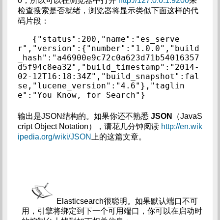
0，所以可以在浏览器中打开
http://127.0.0.1:9200
来
检查搜索是否就绪，浏览器将显示类似下面这样的代
码片段：
{"status":200,"name":"es_serve
r","version":{"number":"1.0.0","build
_hash":"a46900e9c72c0a623d71b54016357
d5f94c8ea32","build_timestamp":"2014-
02-12T16:18:34Z","build_snapshot":fal
se,"lucene_version":"4.6"},"taglin
e":"You Know, for Search"}
输出是JSON结构的。如果你还不熟悉
JSON
（JavaS
cript Object Notation），请花几分钟阅读
http://en.wik
ipedia.org/wiki/JSON
上的这篇文章。
Elasticsearch很聪明。如果默认端口不可
用，引擎将绑定到下一个可用端口，你可以在启动时