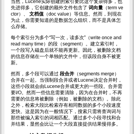
当然，Lucene实际创建的索引要比这个复杂得多，也
先进得多，它创建的额外文件包含了
词向量
（term ve
ctor）、
文档值
（doc value）等信息。然而，到现在
为止，你需要知道的是数据怎么组织，而不是具体怎
么存储。
每个索引分为多个“写一次，读多次”（write once and
read many time）的段（segment）。建立索引时，
一个段写入磁盘后就不能再更新。因此，被删除文档
的信息存储在一个单独的文件中，但该段自身不被更
新。
然而，多个段可以通过
段合并
（segments merge）
合并在一起。当强制段合并或者Lucene决定合并时，
这些小段就会由Lucene合并成更大的一些段。合并需
要I/O。然而一些信息需要清除，因为在合并时，不再
需要的信息将被删除（例如，被删除的文档）。除此
之外，检索大段比检索存有相同数据的多个小段速度
更快。这是因为在一般情况下，搜索只需将查询词与
那些被编入索引的词相匹配。通过多个小段寻找和合
并结果，显然会比让一个大段直接提供结果慢得多。