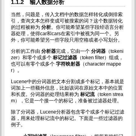
1.1.2 输入数据分析
当然，问题是，传入文档中的数据怎样转化成倒排索
引，查询文本怎样变成可被搜索的词？这个数据转化
的过程被称为
分析
。你可能希望某些字段经语言分析
器处理，使得car和cars在索引中被视为同一个。另
外，你可能希望另一些字段只用空格或者小写划分。
分析的工作由
分析器
完成，它由一个
分词器
（tokeni
zer）和零个或多个
标记过滤器
（token filter）组成，
也可以有零个或多个
字符映射器
（character mappe
r）。
Lucene中的分词器把文本分割成多个标记，基本就是
词加上一些额外信息，比如该词在原始文本中的位置
和长度。分词器的处理结果称为
标记流
（token strea
m），它是一个接一个的标记，准备被过滤器处理。
除了分词器，Lucene分析器包含零个或多个标记过滤
器，用来处理标记流中的标记。下面是一些过滤器的
例子。