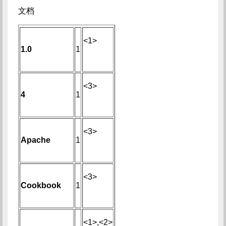
文档
<1>
1.0
1
<3>
4
1
<3>
Apache
1
<3>
Cookbook
1
<1>,<2>