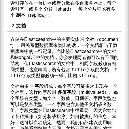
索引存放在一台机器或者分散在多台服务器上，每个
索引有一或多个
分片
（shard），每个分片可以有多
个
副本
（replica）。
2.文档
存储在Elasticsearch中的主要实体叫
文档
（documen
t）。用关系型数据库来类比的话，一个文档相当于数
据库表中的一行记录。当比较Elasticsearch中的文档
和MongoDB中的文档，你会发现两者都可以有不同的
结构，但Elasticsearch的文档中，相同字段必须有相
title
t
同类型。这意味着，所有包含
字段的文档，
itle
string
字段类型都必须一样，比如
。
文档由多个
字段
组成，每个字段可能多次出现在一个
文档里，这样的字段叫
多值字段
（multivalued）。每
个字段有类型，如文本、数值、日期等。字段类型也
可以是复杂类型，一个字段包含其他子文档或者数
组。字段类型在Elasticsearch中很重要，因为它给出
了各种操作（如分析或排序）如何被执行的信息。幸
好，这可以自动确定，然而，我们仍然建议使用映
射。与关系型数据库不同，文档不需要有固定的结