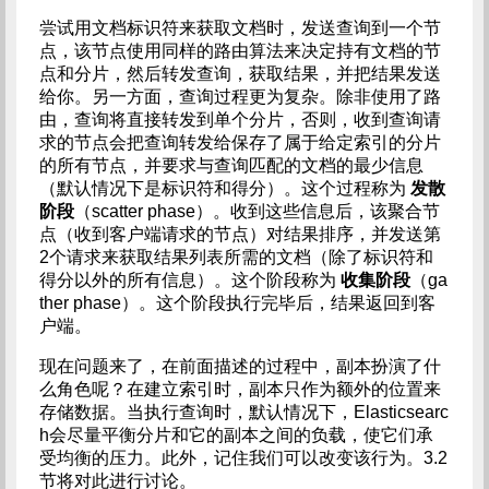
尝试用文档标识符来获取文档时，发送查询到一个节
点，该节点使用同样的路由算法来决定持有文档的节
点和分片，然后转发查询，获取结果，并把结果发送
给你。另一方面，查询过程更为复杂。除非使用了路
由，查询将直接转发到单个分片，否则，收到查询请
求的节点会把查询转发给保存了属于给定索引的分片
的所有节点，并要求与查询匹配的文档的最少信息
（默认情况下是标识符和得分）。这个过程称为
发散
阶段
（scatter phase）。收到这些信息后，该聚合节
点（收到客户端请求的节点）对结果排序，并发送第
2个请求来获取结果列表所需的文档（除了标识符和
得分以外的所有信息）。这个阶段称为
收集阶段
（ga
ther phase）。这个阶段执行完毕后，结果返回到客
户端。
现在问题来了，在前面描述的过程中，副本扮演了什
么角色呢？在建立索引时，副本只作为额外的位置来
存储数据。当执行查询时，默认情况下，Elasticsearc
h会尽量平衡分片和它的副本之间的负载，使它们承
受均衡的压力。此外，记住我们可以改变该行为。3.2
节将对此进行讨论。