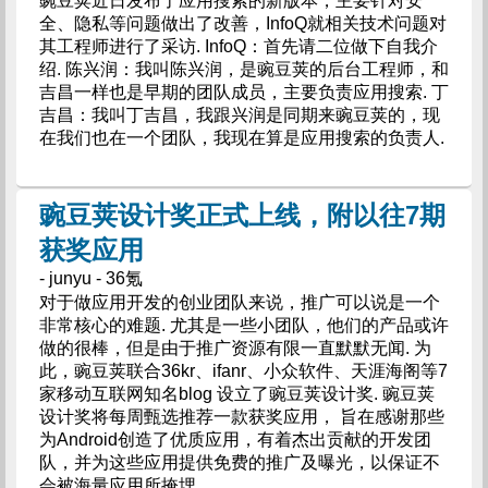
豌豆荚近日发布了应用搜索的新版本，主要针对安
全、隐私等问题做出了改善，InfoQ就相关技术问题对
其工程师进行了采访. InfoQ：首先请二位做下自我介
绍. 陈兴润：我叫陈兴润，是豌豆荚的后台工程师，和
吉昌一样也是早期的团队成员，主要负责应用搜索. 丁
吉昌：我叫丁吉昌，我跟兴润是同期来豌豆荚的，现
在我们也在一个团队，我现在算是应用搜索的负责人.
豌豆荚设计奖正式上线，附以往7期
获奖应用
- junyu - 36氪
对于做应用开发的创业团队来说，推广可以说是一个
非常核心的难题. 尤其是一些小团队，他们的产品或许
做的很棒，但是由于推广资源有限一直默默无闻. 为
此，豌豆荚联合36kr、ifanr、小众软件、天涯海阁等7
家移动互联网知名blog 设立了豌豆荚设计奖. 豌豆荚
设计奖将每周甄选推荐一款获奖应用， 旨在感谢那些
为Android创造了优质应用，有着杰出贡献的开发团
队，并为这些应用提供免费的推广及曝光，以保证不
会被海量应用所掩埋.