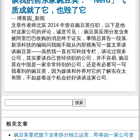
谈我的前东家豌豆荚：「Nerd」气
质成就了它，也毁了它
- - 博客园_新闻
文章作者师北宸 2014 年曾在豌豆荚任职，以下是他
对这家公司的评论，诚意可见：. 豌豆荚应用分发业务
被阿里巴巴收购的消息终于证实，事情总算告一段落.
新浪科技的编辑问我能不能从内部视角写一篇文章谈
谈豌豆荚——虽然我一直在写科技专栏，谈论过很多
公司，其实要谈自己曾经供职的公司，并不容易. 豌豆
荚在中国是一家非常特别的公司，还是有必要写一写
我看到的豌豆荚，因为媒体和外界对它的了解实在太
有限，不如趁着这个机会好好谈谈这家公司.
相关文章
豌豆荚要把旗下业务拆分独立运营，即将由一家公司变