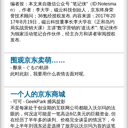
编者按：本文来自微信公众号 "笔记侠“（ID:Notesma
n），作者：李大学，磁云科技创始人，京东终身荣
誉技术顾问；36氪经授权发布. 内容来源：2017年20
17年8月19日，磁云科技董事长李大学在《正和岛约
局实战营销大课》主讲“数字营销的'道法术'”. 笔记侠作
为独家活动笔记合作伙伴，经主办方和讲者审阅授权
发布.
围观京东卖萌……
- 酿泉 - ぐるの軌跡
此时此刻，我要用什么表情去面对呢.
一个人的京东商城
- 可可 - GeekPark 捕风捉影
不是每家处于创业期的互联网公司都能入沃尔玛的法
眼的，何况这可能是一笔高达6亿美元的巨额资金. 但
在经历了半年多的谈判、价格完全谈妥的情况下，今
年上半年刘强东还是选择了放弃以沃尔玛为首的这笔