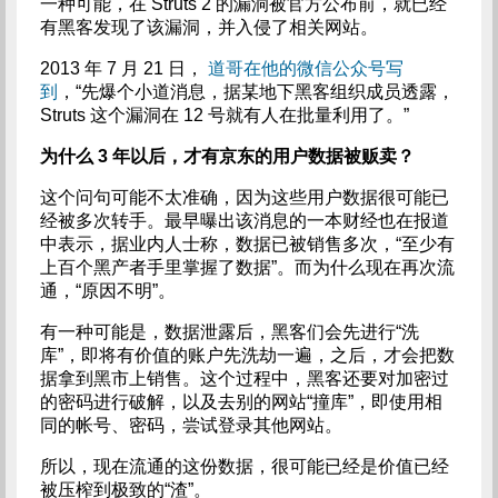
一种可能，在 Struts 2 的漏洞被官方公布前，就已经
有黑客发现了该漏洞，并入侵了相关网站。
2013 年 7 月 21 日，
道哥在他的微信公众号写
到
，“先爆个小道消息，据某地下黑客组织成员透露，
Struts 这个漏洞在 12 号就有人在批量利用了。”
为什么 3 年以后，才有京东的用户数据被贩卖？
这个问句可能不太准确，因为这些用户数据很可能已
经被多次转手。最早曝出该消息的一本财经也在报道
中表示，据业内人士称，数据已被销售多次，“至少有
上百个黑产者手里掌握了数据”。而为什么现在再次流
通，“原因不明”。
有一种可能是，数据泄露后，黑客们会先进行“洗
库”，即将有价值的账户先洗劫一遍，之后，才会把数
据拿到黑市上销售。这个过程中，黑客还要对加密过
的密码进行破解，以及去别的网站“撞库”，即使用相
同的帐号、密码，尝试登录其他网站。
所以，现在流通的这份数据，很可能已经是价值已经
被压榨到极致的“渣”。