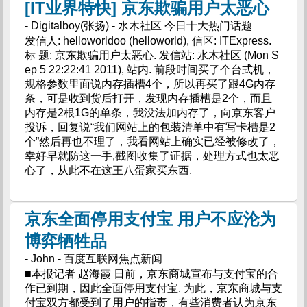
[IT业界特快] 京东欺骗用户太恶心
- Digitalboy(张扬) - 水木社区 今日十大热门话题
发信人: helloworldoo (helloworld), 信区: ITExpress.
标 题: 京东欺骗用户太恶心. 发信站: 水木社区 (Mon S
ep 5 22:22:41 2011), 站内. 前段时间买了个台式机，
规格参数里面说内存插槽4个，所以再买了跟4G内存
条，可是收到货后打开，发现内存插槽是2个，而且
内存是2根1G的单条，我没法加内存了，向京东客户
投诉，回复说“我们网站上的包装清单中有写卡槽是2
个”然后再也不理了，我看网站上确实已经被修改了，
幸好早就防这一手,截图收集了证据，处理方式也太恶
心了，从此不在这王八蛋家买东西.
京东全面停用支付宝 用户不应沦为
博弈牺牲品
- John - 百度互联网焦点新闻
■本报记者 赵海霞 日前，京东商城宣布与支付宝的合
作已到期，因此全面停用支付宝. 为此，京东商城与支
付宝双方都受到了用户的指责，有些消费者认为京东