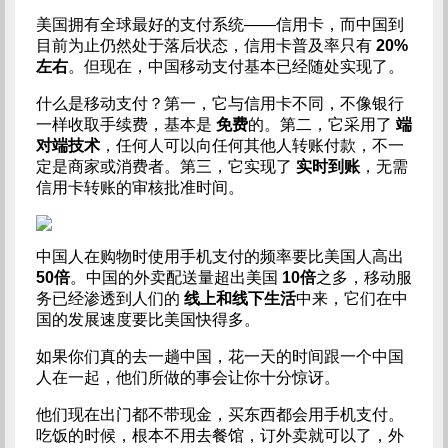
美国拥有全球最好的支付系统——信用卡，而中国到
目前为止仍然处于落后状态，信用卡普及率只有
20%
左右
。但现在，中国移动支付基本已经随处实现了。
什么是移动支付？第一，它与信用卡不同，不像银行
一样收取手续费，基本是
免费
的。第二，它采用了
端
对端技术
，任何人可以向任何其他人转账付款，不一
定是商家或消费者。第三，它实现了
实时到账
，无需
信用卡转账的审核批准时间。
​中国人在购物时使用手机支付的频率要比美国人高出
50倍
。中国的外卖配送量超出美国
10倍
之多，移动服
务已经渗透到人们的
线上和线下生活
中来，它们在中
国的发展速度要比美国快得多。
如果你们真的去一趟中国，花一天的时间跟一个中国
人在一起，他们所做的事会让你十分惊讶。
他们现在出门都不带现金，买东西都会用手机支付。
吃饭的时候，根本不用去餐馆，订外卖就可以了，外