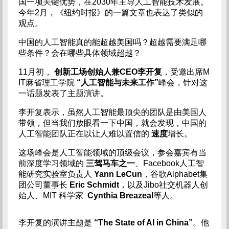
国一项关键优势，在2030年主导人工智能技术发展。
今年2月，《纽约时报》的一篇文章也表达了类似的
观点。
中国的人工智能真的能超越美国吗？超越需要满足哪
些条件？会在哪些具体领域超越？
11月初，
创新工场创始人兼CEO李开复
，受邀出席M
IT麻省理工学院
“人工智能与未来工作”
峰会，针对这
一话题发表了主题演讲。
李开复表示，虽然人工智能最顶尖的团队是由美国人
带领，但当我们放眼看一下中国，就会发现，中国的
人工智能团队正在以让人难以置信的
速度
增长。
这场峰会是人工智能领域的顶级会议，参会嘉宾有当
前深度学习领域的
三驾马车之一
、Facebook人工智
能研究实验室负责人
Yann LeCun
，谷歌Alphabet集
团公司董事长
Eric Schmidt
，以及Jibo社交机器人创
始人、MIT 科学家
Cynthia Breazeal
等人。
李开复的演讲主题是
“The State of AI in China”
。他