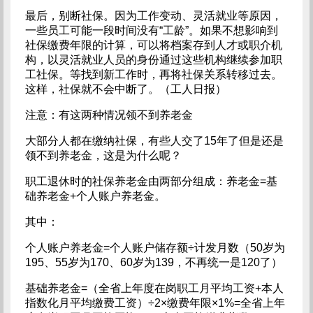
最后，别断社保。因为工作变动、灵活就业等原因，
一些员工可能一段时间没有“工龄”。如果不想影响到
社保缴费年限的计算，可以将档案存到人才或职介机
构，以灵活就业人员的身份通过这些机构继续参加职
工社保。等找到新工作时，再将社保关系转移过去。
这样，社保就不会中断了。（工人日报）
注意：有这两种情况领不到养老金
大部分人都在缴纳社保，有些人交了15年了但是还是
领不到养老金，这是为什么呢？
职工退休时的社保养老金由两部分组成：养老金=基
础养老金+个人账户养老金。
其中：
个人账户养老金=个人账户储存额÷计发月数（50岁为
195、55岁为170、60岁为139，不再统一是120了）
基础养老金=（全省上年度在岗职工月平均工资+本人
指数化月平均缴费工资）÷2×缴费年限×1%=全省上年