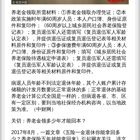
养老金领取所需材料：①养老金领取办理凭证；②本
政策实施时年满60周岁人员：本人户口簿、身份证原
件和复印件；《60周岁以上城乡居民社会养老保险登
记表》；复员退伍军人还需填写《复员退伍军人军龄
认定表》，并提供退伍证或复员退伍登记表等相关材
料原件和复印件；③参保缴费年满60周岁人员：本人
户口簿、身份证原件和复印件；填写《城乡居民社会
养老保险待遇核定申请表》；复员退伍军人还需填写
《复员退伍军人军龄认定表》，并提供退伍证或复员
退伍登记表等相关材料原件和复印件。
病退人员年龄不到法定退休年龄，其个人账户累计存
储额的计发月数要比正常退休的多；正常退休的基础
养老金计算公式全国是一样的，但病退各省、市、区
有一定区别，要到当地社保经办机构咨询，以当地政
策为准。（中财网）
关切：养老金领多少年才能回本？
2017年8月，一篇文章《五险一金退休你能拿回多
少？养老保险五年就能拿回来》引起网友关注。该文