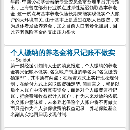
年龄. 中国劳动学会薪酬专业委员会常务理事吕井海指
出，上海曾在部分行业试点过弹性延迟领取基本养老
金. 这一试点与基本养老保险长期未能实现做实个人账
户的大环境有关. 由于基本上是通过在职人员缴费，来
为退休者发放养老金，加之目前人口老龄化加剧，因
此养老保险基金的支出压力很大.
个人缴纳的养老金将只记账不做实
- - Solidot
第一财经援引知情人士的消息报道，个人缴纳的养老
金将只记账不做实. 名义账户制度的学名为 “名义缴费
确定型”，其本质有两点：在融资方式上实行现收现付
制，在给付方式上采取缴费确定型. 简而言之，就是以
后个人账户中没有真实资金，而是对个人缴费进行记
账，把缴费和收益都计入账户，作为未来发放的依据.
名义账户意味着，未来养老保险个人账户将不再做实
而只是作为个人参保缴费的权益记录，养老保险基金
名副其实地回归现收现付制.