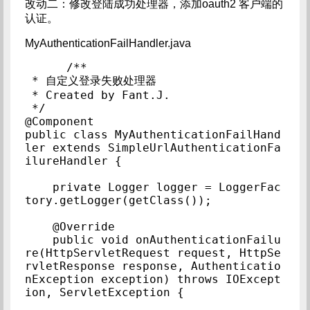
改动二：修改登陆成功处理器，添加oauth2 客户端的
认证。
MyAuthenticationFailHandler.java
/**

 * 自定义登录失败处理器

 * Created by Fant.J.

 */

@Component

public class MyAuthenticationFailHand
ler extends SimpleUrlAuthenticationFa
ilureHandler {

    private Logger logger = LoggerFac
tory.getLogger(getClass());

    @Override

    public void onAuthenticationFailu
re(HttpServletRequest request, HttpSe
rvletResponse response, Authenticatio
nException exception) throws IOExcept
ion, ServletException {
