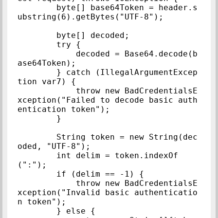
        byte[] base64Token = header.s
ubstring(6).getBytes("UTF-8");

        byte[] decoded;

        try {

            decoded = Base64.decode(b
ase64Token);

        } catch (IllegalArgumentExcep
tion var7) {

            throw new BadCredentialsE
xception("Failed to decode basic auth
entication token");

        }

        String token = new String(dec
oded, "UTF-8");

        int delim = token.indexOf
(":");

        if (delim == -1) {

            throw new BadCredentialsE
xception("Invalid basic authenticatio
n token");

        } else {
