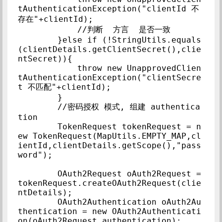
tAuthenticationException("clientId 不
存在"+clientId);

            //判断  方言  是否一致

        }else if (!StringUtils.equals
(clientDetails.getClientSecret(),clie
ntSecret)){

            throw new UnapprovedClien
tAuthenticationException("clientSecre
t 不匹配"+clientId);

        }

        //密码授权 模式, 组建 authentica
tion

        TokenRequest tokenRequest = n
ew TokenRequest(MapUtils.EMPTY_MAP,cl
ientId,clientDetails.getScope(),"pass
word");

        OAuth2Request oAuth2Request = 
tokenRequest.createOAuth2Request(clie
ntDetails);

        OAuth2Authentication oAuth2Au
thentication = new OAuth2Authenticati
on(oAuth2Request,authentication);
