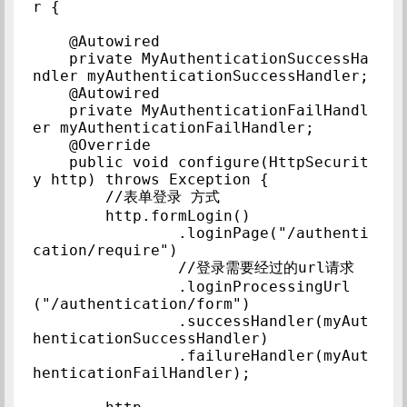
r {

    @Autowired

    private MyAuthenticationSuccessHa
ndler myAuthenticationSuccessHandler;

    @Autowired

    private MyAuthenticationFailHandl
er myAuthenticationFailHandler;

    @Override

    public void configure(HttpSecurit
y http) throws Exception {

        //表单登录 方式

        http.formLogin()

                .loginPage("/authenti
cation/require")

                //登录需要经过的url请求

                .loginProcessingUrl
("/authentication/form")

                .successHandler(myAut
henticationSuccessHandler)

                .failureHandler(myAut
henticationFailHandler);
