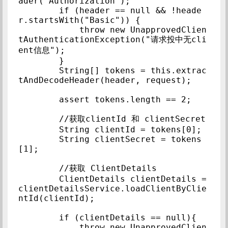
ader("Authorization");

        if (header == null && !heade
r.startsWith("Basic")) {

            throw new UnapprovedClien
tAuthenticationException("请求投中无cli
ent信息");

        }

        String[] tokens = this.extrac
tAndDecodeHeader(header, request);

        assert tokens.length == 2;

        //获取clientId 和 clientSecret

        String clientId = tokens[0];

        String clientSecret = tokens
[1];

        //获取 ClientDetails

        ClientDetails clientDetails = 
clientDetailsService.loadClientByClie
ntId(clientId);

        if (clientDetails == null){

            throw new UnapprovedClien