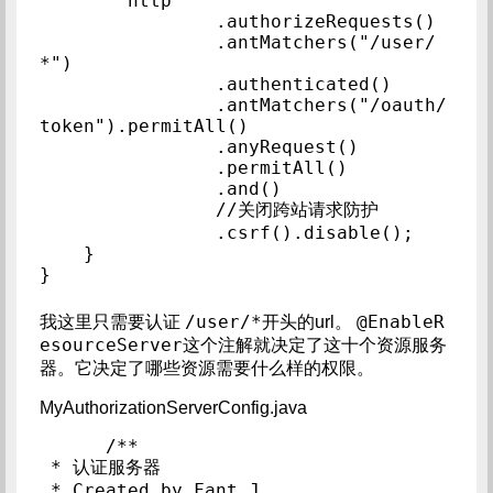
        http

                .authorizeRequests()

                .antMatchers("/user/
*")

                .authenticated()

                .antMatchers("/oauth/
token").permitAll()

                .anyRequest()

                .permitAll()

                .and()

                //关闭跨站请求防护

                .csrf().disable();

    }

}
/user/*
@EnableR
我这里只需要认证
开头的url。
esourceServer
这个注解就决定了这十个资源服务
器。它决定了哪些资源需要什么样的权限。
MyAuthorizationServerConfig.java
/**

 * 认证服务器

 * Created by Fant.J.
