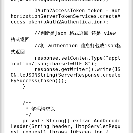
        OAuth2AccessToken token = aut
horizationServerTokenServices.createA
ccessToken(oAuth2Authentication);

        //判断是json 格式返回 还是 view 
格式返回

        //将 authention 信息打包成json格
式返回

        response.setContentType("appl
ication/json;charset=UTF-8");

        response.getWriter().write(JS
ON.toJSONString(ServerResponse.create
BySuccess(token)));

    }

    /**

     * 解码请求头

     */

    private String[] extractAndDecode
Header(String header, HttpServletRequ
est request) throws IOException {
