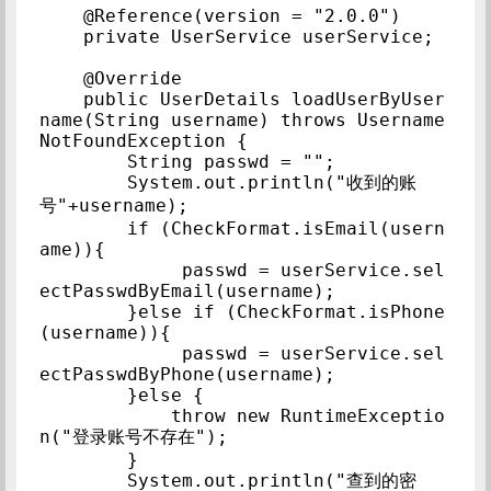
    @Reference(version = "2.0.0")

    private UserService userService;

    @Override

    public UserDetails loadUserByUser
name(String username) throws Username
NotFoundException {

        String passwd = "";

        System.out.println("收到的账
号"+username);

        if (CheckFormat.isEmail(usern
ame)){

             passwd = userService.sel
ectPasswdByEmail(username);

        }else if (CheckFormat.isPhone
(username)){

             passwd = userService.sel
ectPasswdByPhone(username);

        }else {

            throw new RuntimeExceptio
n("登录账号不存在");

        }

        System.out.println("查到的密