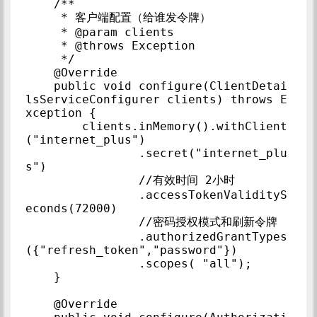
    /**

     * 客户端配置（给谁发令牌）

     * @param clients

     * @throws Exception

     */

    @Override

    public void configure(ClientDetai
lsServiceConfigurer clients) throws E
xception {

        clients.inMemory().withClient
("internet_plus")

                .secret("internet_plu
s")

                //有效时间 2小时

                .accessTokenValidityS
econds(72000)

                //密码授权模式和刷新令牌

                .authorizedGrantTypes
({"refresh_token","password"})

                .scopes( "all");

    }

    @Override
