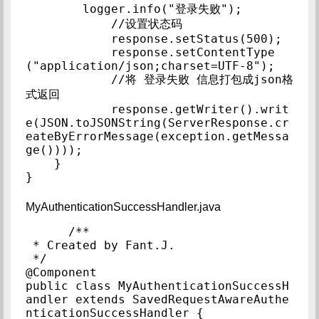
        logger.info("登录失败");

            //设置状态码

            response.setStatus(500);

            response.setContentType
("application/json;charset=UTF-8");

            //将 登录失败 信息打包成json格
式返回

            response.getWriter().writ
e(JSON.toJSONString(ServerResponse.cr
eateByErrorMessage(exception.getMessa
ge())));

    }

}
MyAuthenticationSuccessHandler.java
/**

 * Created by Fant.J.

 */

@Component

public class MyAuthenticationSuccessH
andler extends SavedRequestAwareAuthe
nticationSuccessHandler {
