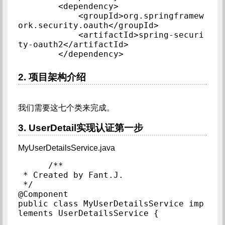
        <dependency>

            <groupId>org.springframew
ork.security.oauth</groupId>

            <artifactId>spring-securi
ty-oauth2</artifactId>

        </dependency>
2. 项目架构介绍
我们需要这七个类来完成。
3. UserDetail实现认证第一步
MyUserDetailsService.java
/**

 * Created by Fant.J.

 */

@Component

public class MyUserDetailsService imp
lements UserDetailsService {
