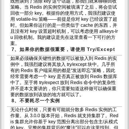
既然谈到了清除 key 这个话题，那我们就来聊聊回收
策略。当 Redis 的实例空间被填满了之后，将会尝试
回收一部分 key。根据你的使用方式，我强烈建议使
用 volatile-lru 策略——前提是你对 key 已经设置了超
时。但如果你运行的是一些类似于 cache 的东西，并
且没有对 key 设置超时机制，可以考虑使用 allkeys-lr
u 回收机制。我的建议是先在这里查看一下可行的方
案。
7、如果你的数据很重要，请使用 Try/Except
如果必须确保关键性的数据可以被放入到 Redis 的实
例中，我强烈建议将其放入 try/except 块中。几乎所
有的 Redis 客户端采用的都是“发送即忘”策略，因此
经常需要考虑一个 key 是否真正被放到 Redis 数据库
中了。至于将 try/expect 放到 Redis 命令中的复杂性
并不是本文要讲的，你只需要知道这样做可以确保重
要的数据放到该放的地方就可以了。
8、不要耗尽一个实例
无论什么时候，只要有可能就分散多 Redis 实例的工
作量。从 3.0.0 版本开始，Redis 就支持集群了。Red
is 集群允许你基于 key 范围分离出部分包含主/从模式
的 key。完整的集群背后的“魔法”可以在这里找到。但