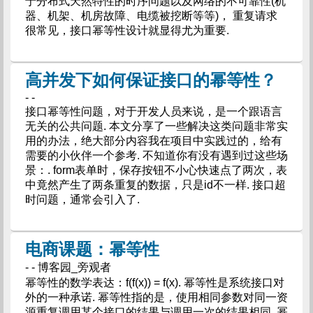
于分布式天然特性的时序问题以及网络的不可靠性(机
器、机架、机房故障、电缆被挖断等等)， 重复请求
很常见，接口幂等性设计就显得尤为重要.
高并发下如何保证接口的幂等性？
- -
接口幂等性问题，对于开发人员来说，是一个跟语言
无关的公共问题. 本文分享了一些解决这类问题非常实
用的办法，绝大部分内容我在项目中实践过的，给有
需要的小伙伴一个参考. 不知道你有没有遇到过这些场
景：. form表单时，保存按钮不小心快速点了两次，表
中竟然产生了两条重复的数据，只是id不一样. 接口超
时问题，通常会引入了.
电商课题：幂等性
- - 博客园_旁观者
幂等性的数学表达：f(f(x)) = f(x). 幂等性是系统接口对
外的一种承诺. 幂等性指的是，使用相同参数对同一资
源重复调用某个接口的结果与调用一次的结果相同. 幂