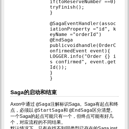
if(toReserveN
tryFinish();            
}            
@SagaEventHandler(assoc
iationProperty ="id", k
eyName ="orderId")     
@EndSaga            
publicvoidhandle(OrderC
onfirmedEvent eve
LOGGER.info("Order {} i
s confirmed", event.get
Id());            
}            
}            
Saga的启动和结束
@Saga
Axon中通过
注解标识Saga。Saga有起点和终
@StartSaga
@EndSaga
点，必须以
和
区分清楚。
一个Saga的起点可能只有一个，但终点可能有好几
个，对应流程的不同结果。
默认情况下，只有在找不到同类型已存在的Saga inst