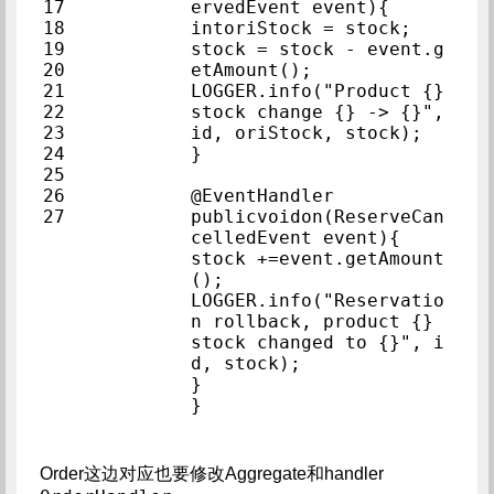
17            
ervedEvent event){     
18            
intoriStock = stock;
19            
stock = stock - event.g
20            
etAmount();            
21            
LOGGER.info("Product {} 
22            
stock change {} -> {}", 
23            
id, oriStock, sto
24            
}            
25            
26            
@EventHandler            
27            
publicvoidon(ReserveCan
celledEvent event){  
stock +=event.getAmount
();            
LOGGER.info("Reservatio
n rollback, product {} 
stock changed to {}", i
d, stock);            
}            
}            
Order这边对应也要修改Aggregate和handler