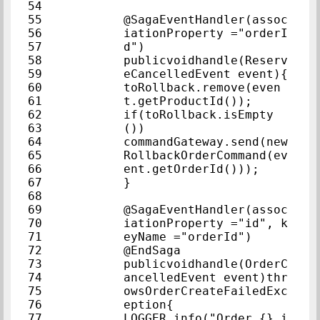
54            
55            
@SagaEventHandler(assoc
56            
iationProperty ="orderI
57            
d")            
58            
publicvoidhandle(Reserv
59            
eCancelledEve
60            
toRollback.remove(even
61            
t.getProductId());     
62            
if(toRollback.isEmpty
63            
())            
64            
commandGateway.send(new
65            
RollbackOrderCommand(ev
66            
ent.getOrderId()));  
67            
}            
68            
69            
@SagaEventHandler(assoc
70            
iationProperty ="id", k
71            
eyName ="orderId")     
72            
@EndSaga            
73            
publicvoidhandle(OrderC
74            
ancelledEvent event)thr
75            
owsOrderCreateFailedExc
76            
eption{            
77            
LOGGER.info("Order {} i