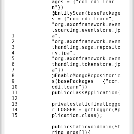
ages = {"com.edi.lear
n"})            
@EntityScan(basePackage
s = {"com.edi.lea
"org.axonframework.even
tsourcing.eventstore.jp
1            
a",            
2            
"org.axonframework.even
3            
thandling.saga.reposito
4            
ry.jpa",            
5            
"org.axonframework.even
6            
thandling.tokenstore.jp
7            
a"})            
8            
@EnableMongoRepositorie
9            
s(basePackages = {"com.
10            
edi.learn"})            
11            
publicclassAp
12            
13            
privatestaticfinalLogge
14            
r LOGGER = getLogger(Ap
15            
plication.class);        
publicstaticvoidmain(St
ring args[]){            