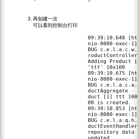
再创建一次
可以看到控制台打印
09:39:10.648 [ht
nio-8080-exec-1]
BUG c.e.l.a.c.w.
roductController 
Adding Product [1
'ttt' 1
09:39:10.675 [ht
nio-8080-exec-1]
BUG c.e.l.a.c.a.
ductAggregate - 
duct [1] ttt 100
00 i
09:39:10.853 [ht
nio-8080-exec-1]
BUG c.e.l.a.q.h.
ductEventHandler 
repository data i
updated      