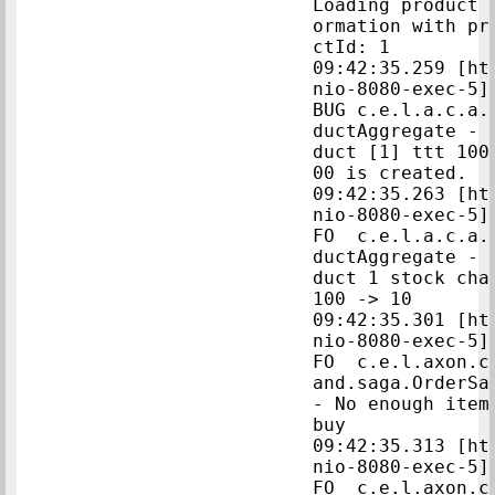
Loading product 
ormation with pr
ctId: 1      
09:42:35.259 [ht
nio-8080-exec-5]
BUG c.e.l.a.c.a.
ductAggregate - 
duct [1] ttt 100
00 i
09:42:35.263 [ht
nio-8080-exec-5]
FO  c.e.l.a.c.a.
ductAggregate - 
duct 1 stock chan
100 -> 10  
09:42:35.301 [ht
nio-8080-exec-5]
FO  c.e.l.axon.c
and.saga.OrderSag
- No enough item 
buy             
09:42:35.313 [ht
nio-8080-exec-5]
FO  c.e.l.axon.c