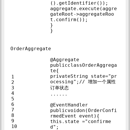
().getIdentifier());
aggregate.execute(aggre
gateRoot->aggregateRoo
t.confirm());            
}            
}            
OrderAggregate
@Aggregate            
publicclassOrderAggrega
te{            
privateString state="pr
1            
ocessing";// 增加一个属性
2            
3            
订单状态            
4            
......            
5            
6            
@EventHandler            
7            
publicvoidon(OrderConfi
8            
rmedEvent event){        
9            
this.state ="confirme
10            
d";            