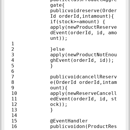
gate{            
publicvoidreserve(Order
Id orderId,inta
if(stock>=amount) {  
apply(newProductReserve
dEvent(orderId, id, amo
unt));            
1            
2            
}else            
3            
apply(newProductNotEnou
4            
ghEvent(orderId
5            
}            
6            
7            
publicvoidcancellReserv
8            
e(OrderId orderId,intam
9            
ount){            
10            
apply(newReserveCancell
11            
edEvent(orderId, id, st
12            
ock));            
13            
}            
14            
15            
@EventHandler            
16            
publicvoidon(ProductRes