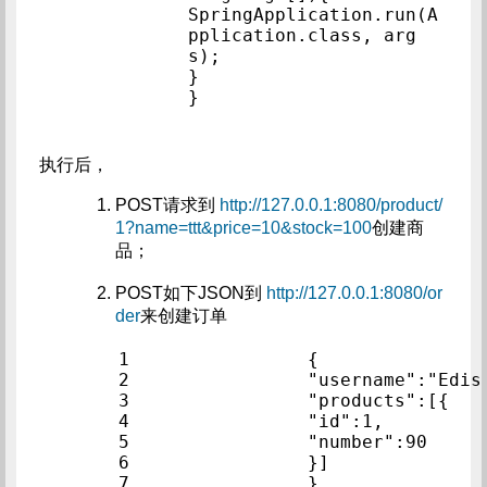
SpringApplication.run(A
pplication.class, arg
s);            
}            
}            
执行后，
POST请求到
http://127.0.0.1:8080/product/
1?name=ttt&price=10&stock=100
创建商
品；
POST如下JSON到
http://127.0.0.1:8080/or
der
来创建订单
1                
{               
2                
3                
"produ
4                
"id":1,      
5                
"number":
6                
}]              
7                
}               