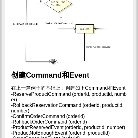
创建Command和Event
在上一篇例子的基础上，创建如下Command和Event
-ReserveProductCommand (orderId, productId, numb
er)
-RollbackReservationCommand (orderId, productId,
number)
-ConfirmOrderCommand (orderId)
-RollbackOrderCommand (orderId)
-ProductReservedEvent (orderId, productId, number)
-ProductNotEnoughEvent (orderId, productId)