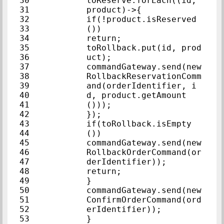
30            
toReserve.forEach((id, 
31            
product)->{            
32            
if(!product.isReserved
33            
())            
34            
return;            
35            
toRollback.put(id, prod
36            
uct);            
37            
commandGateway.send(new
38            
RollbackReservationComm
39            
and(orderIdentifier, i
40            
d, product.getAmount
41            
()));            
42            
});            
43            
if(toRollback.isEmpty
44            
())            
45            
commandGateway.send(new
46            
RollbackOrderCommand(or
47            
derIdentifier));          
48            
return;            
49            
}            
50            
commandGateway.send(new
51            
ConfirmOrderCommand(ord
52            
erIdentifier));            
53            
}            