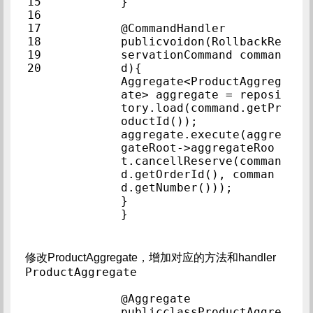
15            
}            
16            
17            
@CommandHandler            
18            
publicvoidon(RollbackRe
19            
servationCommand comman
20            
d){            
Aggregate<ProductAggreg
ate> aggregate = reposi
tory.load(command.getPr
oductId());            
aggregate.execute(aggre
gateRoot->aggregateRoo
t.cancellReserve(comman
d.getOrderId(), comman
d.getNumber()));          
}            
}            
修改ProductAggregate，增加对应的方法和handler
ProductAggregate
@Aggregate            
publicclassProductAggre