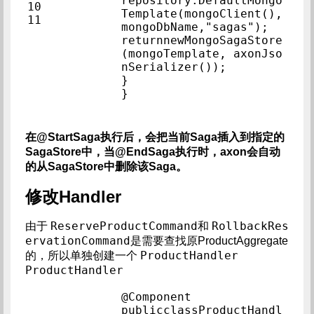
repository.DefaultMongo
10            
Template(mongoClient(), 
11            
mongoDbName,"saga
returnnewMongoSagaStore
(mongoTemplate, axonJso
nSerializer());            
}            
}            
在@StartSaga执行后，会把当前Saga插入到指定的
SagaStore中，当@EndSaga执行时，axon会自动
的从SagaStore中删除该Saga。
修改Handler
ReserveProductCommand
RollbackRes
由于
和
ervationCommand
是需要查找原ProductAggregate
ProductHandler
的，所以单独创建一个
ProductHandler
@Component            
publicclassProductHandl