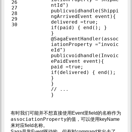
26            
ntId")            
27            
publicvoidhandle(Shippi
28            
ngArrivedEvent 
29            
delivered =true;          
30            
if(paid) { end(); }  
}            
@SagaEventHandler(assoc
iationProperty ="invoic
eId")            
publicvoidhandle(Invoic
ePaidEvent event){     
paid =true;            
if(delivered) { end(); 
}            
}            
// ...            
}            
有时我们可能并不想直接使用Event里field的名称作为
associationProperty
的值，可以使用keyName
来对应field名称。
Saga是靠Event驱动的，但有时command发出去了，