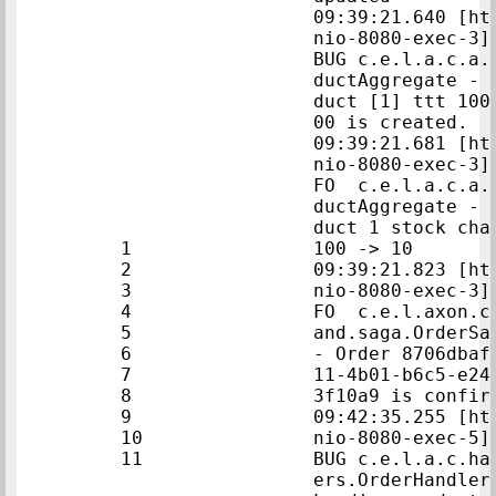
09:39:21.640 [ht
nio-8080-exec-3]
BUG c.e.l.a.c.a.
ductAggregate - 
duct [1] ttt 100
00 i
09:39:21.681 [ht
nio-8080-exec-3]
FO  c.e.l.a.c.a.
ductAggregate - 
duct 1 stock chan
1                
100 -> 10  
2                
09:39:21.823 [ht
3                
nio-8080-exec-3]
4                
FO  c.e.l.axon.c
5                
and.saga.OrderSag
6                
- Order 8706dbaf
7                
11-4b01-b6c5-e24
8                
9                
09:42:35.255 [ht
10                
nio-8080-exec-5]
11                
BUG c.e.l.a.c.ha
ers.OrderHandler 