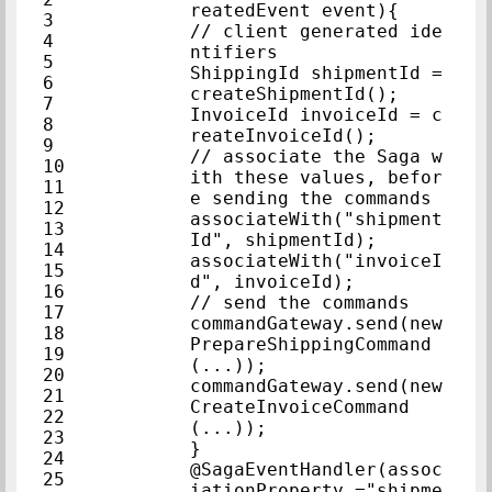
reatedEvent event){  
3            
// client generated ide
4            
ntifiers            
5            
ShippingId shipmentId = 
6            
createShipmentId();  
7            
InvoiceId invoiceId = c
8            
reateInvoiceId();        
9            
// associate the Saga w
10            
ith these values, befor
11            
e sending the c
12            
associateWith("shipment
13            
Id", shipmentId);        
14            
associateWith("invoiceI
15            
d", invoiceId);            
16            
// send the commands
17            
commandGateway.send(new
18            
PrepareShippingCommand
19            
(...));            
20            
commandGateway.send(new
21            
CreateInvoiceCommand
22            
(...));            
23            
}            
24            
@SagaEventHandler(assoc
25            
iationProperty ="shipme