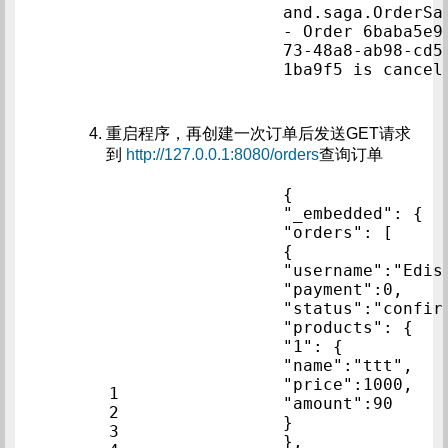
and.saga.OrderSag
- Order 6baba5e9
73-48a8-ab98-cd5
重启程序，再创建一次订单后发送GET请求
到
http://127.0.0.1:8080/orders
查询订单
{               
"_em
"orders":
{               
"paymen
"produ
"1": {        
"name"
"price
1                
"amount":
2                
}               
3                
},              