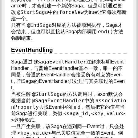
ance时，才会创建一个新的Saga。但是可以通过更
@StartSaga
forceNew
改
中的
为true让它每次都新
建一个。
@EndSaga
只有当
对应的方法被顺利执行，Saga才
end()
会结束，但也可以直接从Saga内部调用
方法
强制结束。
EventHandling
@SagaEventHandler
Saga通过
注解来标明Event
Handler，与普通EventHandler基本一致，唯一的不
同是，普通的EventHandler会接受所有对应的Even
t，而Saga的EventHandler只处理与其关联过的Even
t。
@StartSaga
当被注解
的方法调用时，axon默认会
@SagaEventHandler
associatio
根据当前
中的
nProperty
去找Event中的field，然后把它的值与当
<saga_id,<key,value>
前Saga进行关联，类似
>
这种形式。
一旦产生关联，该Saga在遇到同一Event时，只会处
<key,value>
理
与已关联值完全一致的Event。例