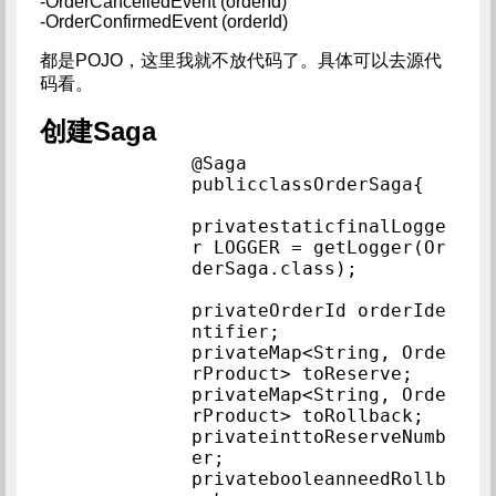
-OrderCancelledEvent (orderId)
-OrderConfirmedEvent (orderId)
都是POJO，这里我就不放代码了。具体可以去源代
码看。
创建Saga
@Saga            
publicclassOrderS
privatestaticfinalLogge
r LOGGER = getLogger(Or
derSaga.class);            
privateOrderId orderIde
ntifier;            
privateMap<String, Orde
rProduct> toReserve;
privateMap<String, Orde
rProduct> toRollb
privateinttoReserveNumb
er;            
privatebooleanneedRollb