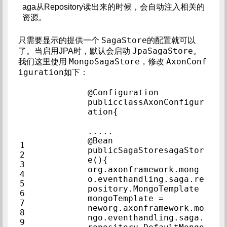
aga从Repository读出来的时候，会自动注入相关的
资源。
SagaStore
只需要显示的提供一个
的配置就可以
JpaSagaStore
了。当启用JPA时，默认会启动
。
MongoSagaStore
AxonConf
我们这里使用
，修改
iguration
如下：
@Configuration            
publicclassAxonConfigur
ation{            
.....            
@Bean            
1            
publicSagaStoresagaStor
2            
e(){            
3            
org.axonframework.mong
4            
o.eventhandling.saga.re
5            
pository.MongoTemplate 
6            
mongoTemplate =            
7            
neworg.axonframework.mo
8            
ngo.eventhandling.saga.
9            