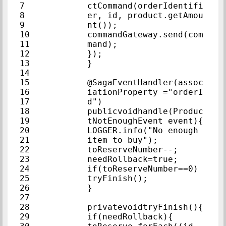
7            
ctCommand(orderIdentifi
8            
er, id, product.getAmou
9            
nt());            
10            
commandGateway.send(com
11            
mand);            
12            
});            
13            
}            
14            
15            
@SagaEventHandler(assoc
16            
iationProperty ="orderI
17            
d")            
18            
publicvoidhandle(Produc
19            
tNotEnoughEve
20            
LOGGER.info("No enough 
21            
item to buy");            
22            
toReserveNumber--;     
23            
needRollback=true;     
24            
if(toReserveNum
25            
tryFinish();            
26            
}            
27            
28            
privatevoidtr
29            
if(needRollback){        