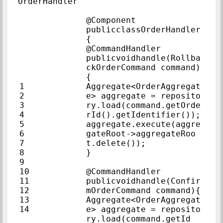
OrderHandler
@Component            
publicclassOrderHandler
{            
@CommandHandler            
publicvoidhandle(Rollba
ckOrderCommand command)
{            
1            
Aggregate<OrderAggregat
2            
e> aggregate = reposito
3            
ry.load(command.getOrde
4            
rId().getIden
5            
aggregate.execute(aggre
6            
gateRoot->aggregateRoo
7            
t.delete());            
8            
}            
9            
10            
@CommandHandler            
11            
publicvoidhandle(Confir
12            
mOrderCommand
13            
Aggregate<OrderAggregat
14            
e> aggregate = reposito
ry.load(command.getId