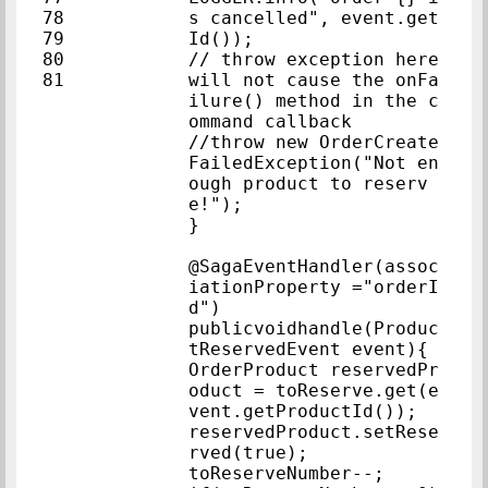
78            
s cancelled", event.get
79            
Id());            
80            
// throw exception here 
81            
will not cause the onFa
ilure() method in the c
ommand callback            
//throw new OrderCreate
FailedException("Not en
ough product to reserv
e!");            
}            
@SagaEventHandler(assoc
iationProperty ="orderI
d")            
publicvoidhandle(Produc
tReservedEvent 
OrderProduct reservedPr
oduct = toReserve.get(e
vent.getProductId
reservedProduct.setRese
rved(true);            
toReserveNumber--;     