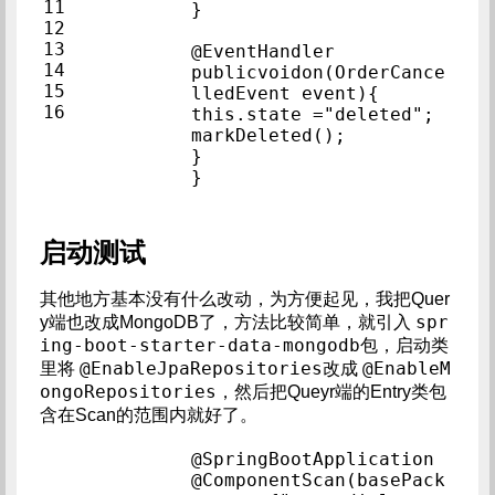
11            
}            
12            
13            
@EventHandler            
14            
publicvoidon(OrderCance
15            
lledEvent event){        
16            
this.state ="de
markDeleted();            
}            
}            
启动测试
其他地方基本没有什么改动，为方便起见，我把Quer
spr
y端也改成MongoDB了，方法比较简单，就引入
ing-boot-starter-data-mongodb
包，启动类
@EnableJpaRepositories
@EnableM
里将
改成
ongoRepositories
，然后把Queyr端的Entry类包
含在Scan的范围内就好了。
@SpringBootAppl
@ComponentScan(basePack