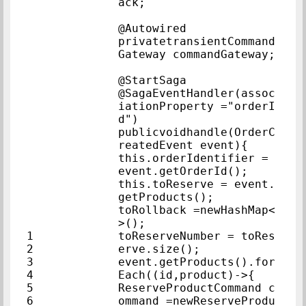
ack;            
@Autowired            
privatetransientCommand
Gateway comma
@StartSaga            
@SagaEventHandler(assoc
iationProperty ="orderI
d")            
publicvoidhandle(OrderC
reatedEvent event){  
this.orderIdentifier = 
event.getOrderId();  
this.toReserve = event.
getProducts();            
toRollback =newHashMap<
>();            
1            
toReserveNumber = toRes
2            
erve.size();            
3            
event.getProducts().for
4            
Each((id,product)->{
5            
ReserveProductCommand c
6            
ommand =newReserveProdu