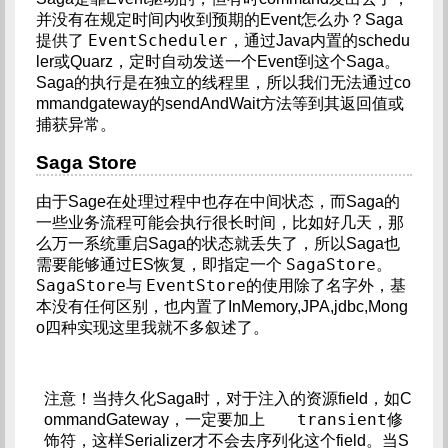
并没有在规定时间内收到预期的Event怎么办？Saga
EventScheduler
提供了
，通过Java内置的schedu
ler或Quarz，定时自动发送一个Event到这个Saga。
Saga的执行是在独立的线程里，所以我们无法通过co
mmandgateway的sendAndWait方法等到其返回值或
捕获异常。
Saga Store
由于Sage在处理过程中也存在中间状态，而Saga的
一些业务流程可能会执行很长时间，比如好几天，那
么万一系统重启Saga的状态就丢失了，所以Saga也
SagaStore
需要能够通过ES恢复，即指定一个
。
SagaStore
EventStore
与
的使用除了名字外，基
本没有任何区别，也内置了InMemory,JPA,jdbc,Mong
o四种实现这里我就不多叙述了。
注意！当持久化Saga时，对于注入的资源field，如C
transient
ommandGateway，一定要加上        
修
饰符，这样Serializer才不会去序列化这个field。当S