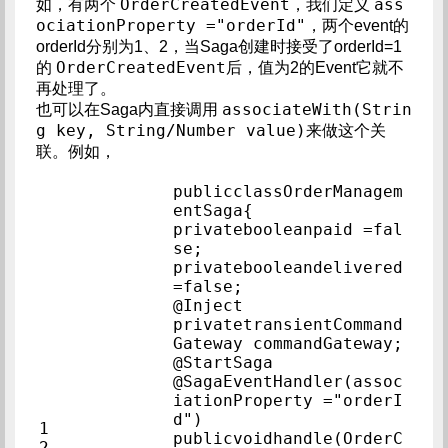
OrderCreatedEvent
ass
如，有两个
，我们定义
ociationProperty ="orderId"
，两个event的
orderId分别为1、2，当Saga创建时接受了orderId=1
OrderCreatedEvent
的
后，值为2的Event它就不
再处理了。
associateWith(Strin
也可以在Saga内直接调用
g key, String/Number value)
来做这个关
联。例如，
publicclassOrderManagem
entSaga{            
privatebooleanpaid =fal
se;            
privatebooleandelivered 
=false;            
@Inject            
privatetransientCommand
Gateway comma
@StartSaga            
@SagaEventHandler(assoc
iationProperty ="orderI
d")            
1            
publicvoidhandle(OrderC
2            