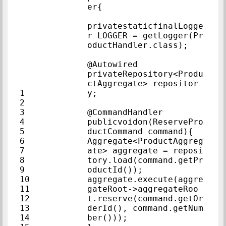
er{            
privatestaticfinalLogge
r LOGGER = getLogger(Pr
oductHandler.class);
@Autowired            
privateRepository<Produ
ctAggregate> repositor
1            
y;            
2            
3            
@CommandHandler            
4            
publicvoidon(ReservePro
5            
ductCommand comma
6            
Aggregate<ProductAggreg
7            
ate> aggregate = reposi
8            
tory.load(command.getPr
9            
oductId());            
10            
aggregate.execute(aggre
11            
gateRoot->aggregateRoo
12            
t.reserve(command.getOr
13            
derId(), command.getNum
14            
ber()));            