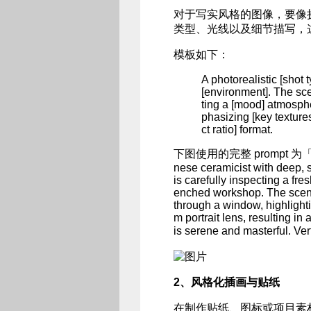
对于写实风格的图像，要像摄
类型、光线以及细节描写，
模板如下：
A photorealistic [shot t
[environment]. The scen
ting a [mood] atmosphe
phasizing [key texture
ct ratio] format.
下图使用的完整 prompt 为「A photo
nese ceramicist with deep,
is carefully inspecting a fre
enched workshop. The scene 
through a window, highlighti
m portrait lens, resulting i
is serene and masterful. Vert
2、风格化插画与贴纸
在制作贴纸、图标或项目素材