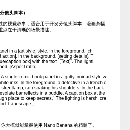
 分镜头脚本）
胜的视觉叙事，适合用于开发分镜头脚本、漫画条幅
重点在于清晰的场景描述。
el in a [art style] style. In the foreground, [ch
 action]. In the background, [setting details]. T
e/caption box] with the text "[Text]". The lighti
od. [Aspect ratio].
 comic book panel in a gritty, noir art style w
hite inks. In the foreground, a detective in a trench c
g streetlamp, rain soaking his shoulders. In the back
esolate bar reflects in a puddle. A caption box at the
ugh place to keep secrets." The lighting is harsh, cre
mood. Landscape.」
，你大概就能掌握使用 Nano Banana 的精髓了。