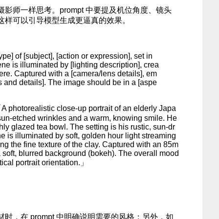
影师一样思考。prompt 中要提及机位角度、镜头
这样可以引导模型生成更逼真的效果。
ype] of [subject], [action or expression], set in
e is illuminated by [lighting description], crea
re. Captured with a [camera/lens details], em
s and details]. The image should be in a [aspe
realistic close-up portrait of an elderly Japa
 sun-etched wrinkles and a warm, knowing smile. He
shly glazed tea bowl. The setting is his rustic, sun-dr
is illuminated by soft, golden hour light streaming
ng the fine texture of the clay. Captured with an 85m
n a soft, blurred background (bokeh). The overall mood
ical portrait orientation.」
时，在 prompt 中明确说明需要的风格；另外，如