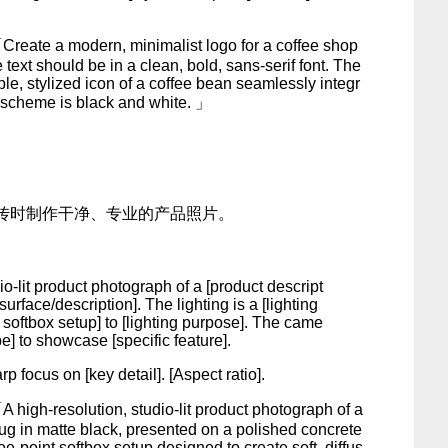
 a modern, minimalist logo for a coffee shop
 text should be in a clean, bold, sans-serif font. The
le, stylized icon of a coffee bean seamlessly integr
r scheme is black and white. 」
传时制作干净、专业的产品照片。
io-lit product photograph of a [product descript
urface/description]. The lighting is a [lighting
t softbox setup] to [lighting purpose]. The came
pe] to showcase [specific feature].
arp focus on [key detail]. [Aspect ratio].
resolution, studio-lit product photograph of a
ug in matte black, presented on a polished concrete
ree-point softbox setup designed to create soft, diffus