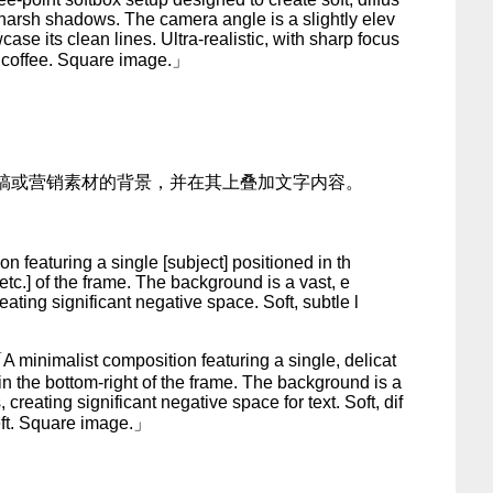
 harsh shadows. The camera angle is a slightly elev
ase its clean lines. Ultra-realistic, with sharp focus
e coffee. Square image.」
稿或营销素材的背景，并在其上叠加文字内容。
n featuring a single [subject] positioned in th
t/etc.] of the frame. The background is a vast, e
eating significant negative space. Soft, subtle l
alist composition featuring a single, delicat
in the bottom-right of the frame. The background is a
 creating significant negative space for text. Soft, dif
left. Square image.」