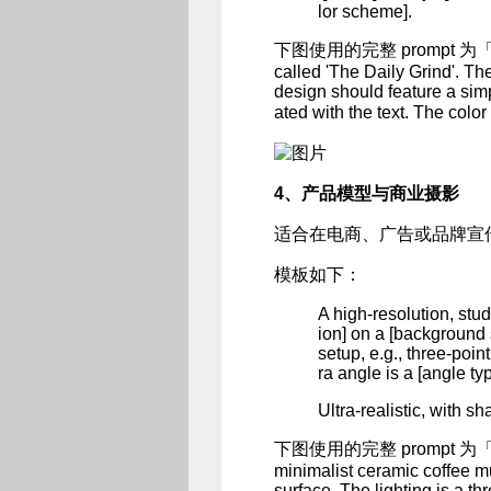
lor scheme].
下图使用的完整 prompt 为「Create
called 'The Daily Grind'. The
design should feature a simp
ated with the text. The colo
4、产品模型与商业摄影
适合在电商、广告或品牌宣
模板如下：
A high-resolution, stud
ion] on a [background s
setup, e.g., three-poin
ra angle is a [angle ty
Ultra-realistic, with sh
下图使用的完整 prompt 为「A high-
minimalist ceramic coffee m
surface. The lighting is a th