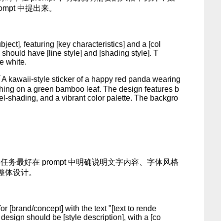
mpt 中提出来。
subject], featuring [key characteristics] and a [col
 should have [line style] and [shading style]. T
e white.
ii-style sticker of a happy red panda wearing
ching on a green bamboo leaf. The design features b
cel-shading, and a vibrant color palette. The backgro
类任务最好在 prompt 中明确说明文字内容、字体风格
整体设计。
or [brand/concept] with the text "[text to rende
he design should be [style description], with a [co