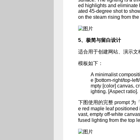
ed highlights and eliminate
ated 45-degree shot to showc
on the steam rising from th
5、极简与留白设计
适合用于创建网站、演示文
模板如下：
A minimalist compositio
e [bottom-right/top-lef
mpty [color] canvas, cr
ighting. [Aspect ratio].
下图使用的完整 prompt 为「A minim
e red maple leaf positioned 
vast, empty off-white canvas,
fused lighting from the top 