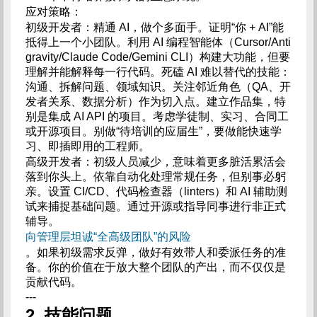
应对策略：
初级开发者：精通 AI，做个多面手。证明“你 + AI”能
抵得上一个小团队。利用 AI 编程智能体（Cursor/Anti
gravity/Claude Code/Gemini CLI）构建大功能，但要
理解并能解释每一行代码。死磕 AI 难以替代的技能：
沟通、拆解问题、领域知识。关注邻近角色（QA、开
发者关系、数据分析）作为切入点。建立作品集，特
别是集成 AI API 的项目。考虑学徒制、实习、合同工
或开源项目。别做“待培训的应届生”，要做能快速学
习、即插即用的工程师。
高级开发者：初级人员减少，意味着更多脏活累活会
落到你头上。依靠自动化处理常规任务，但别事必躬
亲。设置 CI/CD、代码检查器（linters）和 AI 辅助测
试来捕捉基础问题。通过开源或指导同事进行非正式
辅导。
向管理层坦诚“全高级团队”的风险
。如果初级需求反弹，做好有效带人和委派任务的准
备。你的价值在于放大整个团队的产出，而不仅仅是
贡献代码。
---
2. 技能问题