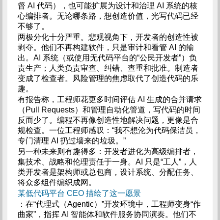
督 AI 代码），也可能扩展为设计和治理 AI 系统的核
心编排者。无论哪条路，想创造价值，光写代码已经
不够了。
两极分化十分严重。悲观视角下，开发者的创造性被
剥夺。他们不再构建软件，只是审计和看管 AI 的输
出。AI 系统（或使用无代码平台的“公民开发者”）负
责生产；人类负责审查、纠错、查重和批准。制造者
变成了检查者。风险管理的焦虑取代了创造代码的乐
趣。
有报告称，工程师花更多时间评估 AI 生成的合并请求
（Pull Requests）和管理自动化管道，写代码的时间
反而少了。编程不再像创造性地解决问题，更像是合
规检查。一位工程师感叹：“我不想沦为代码保洁员，
专门清理 AI 扔过墙来的垃圾。”
另一种未来则有趣得多：开发者进化为高级编排者，
集技术、战略和伦理责任于一身。AI 只是“工人”，人
类开发者是架构师或总包商，设计系统、分配任务、
将众多组件编织成网。
某低代码平台 CEO 描绘了这一愿景
：在“代理式（Agentic）”开发环境中，工程师变身“作
曲家”，指挥 AI 智能体和软件服务协同演奏。他们不