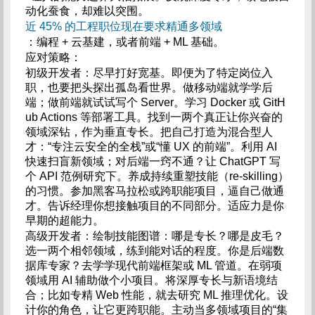
动化蚕食，却难以突围。
近 45% 的工程职位现在要求精通多领域
：编程 + 云基建，或者前端 + ML 基础。
应对策略：
初级开发者：尽早打好宽基。即便为了特定岗位入
职，也要把头探出孤岛看世界。做移动端就学学后
端；做前端就试试写个 Server。学习 Docker 或 GitH
ub Actions 等部署工具。找到一两个真正让你兴奋的
领域深钻，作为垂直专长。把自己打造为混合型人
才：“专注云安全的全栈”或“懂 UX 的前端”。利用 AI
快速扫盲新领域；对后端一窍不通？让 ChatGPT 写
个 API 范例研究下。养成持续重塑技能（re-skilling）
的习惯。参加黑客马拉松或跨职能项目，逼自己做通
才。告诉经理你想接触项目的不同部分。适应力是你
早期的超能力。
高级开发者：绘制技能图谱：哪是专长？哪是皮毛？
选一两个相邻领域，练到能对话的程度。你是后端数
据库专家？去学学现代前端框架或 ML 管道。在弱项
领域用 AI 辅助做个小项目。将深厚专长与新语境结
合；比如专精 Web 性能，就去研究 ML 推理优化。设
计你的角色，让它更跨职能。主动当多领域项目的“集