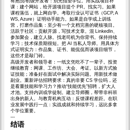
有抱负/初级开发者：别光指望学位。用实战项目补
课：建个网站，给开源项目提个 PR。找实习。如果
课程落伍，就上网自学。考取行业认可证书（GCP, A
WS, Azure）证明动手能力。如果是自学或上训练
营，打磨作品集：至少有一个文档完善的硬核项目。
活跃于社区：贡献开源，写技术文章。混 LinkedIn、
参加聚会，建立人脉。找老司机为你背书。保持持续
学习；技术保质期很短。把 AI 当私人导师。用具体方
式证明实力：作品集、证书、能侃侃而谈项目细节，
这些才是敲门砖。
高级开发者和领导者：一纸文凭吃不了一辈子。投资
继续教育：网课、工作坊、大会、考证。以新方式验
证技能；准备好在面试中解决实际问题。用新技术做
副业。重新评估招聘要求：真的非要 CS 学位吗，还
是看重技能和学习力？推动“技能优先”招聘，扩大人
才池。支持内训或学徒制。建立导师圈，帮带非科班
出身的新人。与教育机构互动：反馈课程差距。在职
业发展中践行一点：实战成就和持续学习，远比多拿
个学位重要。
---
结语