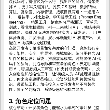
议代码时，搞懂它为什么行，找出它的弱点。偶尔关
掉 AI，徒手写关键算法。扎实 CS 基础：数据结构、
算法、复杂度、内存管理。把项目做两遍：一遍用 A
I，一遍徒手，对比差异。学习提示工程（Prompt Eng
ineering），精通工具。刻意练习严格测试：写单元
测试，看懂堆栈跟踪（别一上来就问 AI），熟练使用
调试器。深耕 AI 无法复制的软实力：系统设计、用户
体验直觉、并发推理。展示你既能用 AI 极速产出，又
能在 AI 歇菜时力挽狂澜。
高级开发者：做质量和复杂度的守门员。磨练核心专
长：架构、安全、扩展性、领域知识。练习用包含 AI
组件的模型设计系统，推演故障模式。时刻警惕 AI 代
码中的漏洞。拥抱导师和审查者的角色：界定哪里能
用 AI，哪里必须人工审查（如支付或安全代码）。投
入创造性和战略性工作；让“初级人员+AI”处理常规接
口，你来决定建哪些接口。投资软技能和跨领域知
识。紧跟新工具。加倍投入人类开发者的不可替代
性：健全的判断力、系统级思维和指导能力。
---
3. 角色定位问题
核心结论：开发者角色可能缩水为单纯的审计员（监