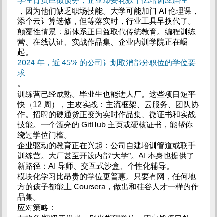
学生背负巨额债务，企业却要花数十亿培训应届生
，因为他们缺乏职场技能。大学可能加门 AI 伦理课，
添个云计算选修，但等落实时，行业工具早换代了。
颠覆性情景：新体系正日益取代传统教育。编程训练
营、在线认证、实战作品集、企业内训学院正在崛
起。
2024 年，近 45% 的公司计划取消部分职位的学位要
求
。
训练营已经成熟。毕业生也能进大厂。这些项目短平
快（12 周），主攻实战：主流框架、云服务、团队协
作。招聘的硬通货正变为实时作品集、微证书和实战
技能。一个漂亮的 GitHub 主页或硬核证书，能帮你
绕过学位门槛。
企业驱动的教育正在兴起：公司自建培训管道或联手
训练营。大厂甚至开设内部“大学”。AI 本身也提供了
新路径：AI 导师、交互式沙盒、个性化辅导。
模块化学习比昂贵的学位更普惠。只要有网，任何地
方的孩子都能上 Coursera，做出和硅谷人才一样的作
品集。
应对策略：