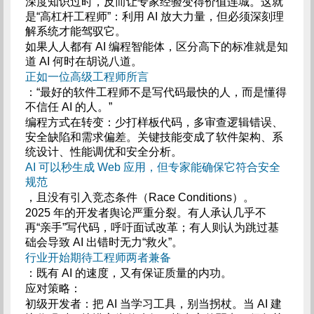
深度知识过时，反而让专家经验变得价值连城。这就
是“高杠杆工程师”：利用 AI 放大力量，但必须深刻理
解系统才能驾驭它。
如果人人都有 AI 编程智能体，区分高下的标准就是知
道 AI 何时在胡说八道。
正如一位高级工程师所言
：“最好的软件工程师不是写代码最快的人，而是懂得
不信任 AI 的人。”
编程方式在转变：少打样板代码，多审查逻辑错误、
安全缺陷和需求偏差。关键技能变成了软件架构、系
统设计、性能调优和安全分析。
AI 可以秒生成 Web 应用，但专家能确保它符合安全
规范
，且没有引入竞态条件（Race Conditions）。
2025 年的开发者舆论严重分裂。有人承认几乎不
再“亲手”写代码，呼吁面试改革；有人则认为跳过基
础会导致 AI 出错时无力“救火”。
行业开始期待工程师两者兼备
：既有 AI 的速度，又有保证质量的内功。
应对策略：
初级开发者：把 AI 当学习工具，别当拐杖。当 AI 建