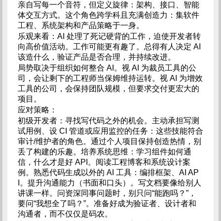
亲自写每一个音符，但定义旋律：架构、接口、智能
体交互方式。这个角色跨学科且充满创造力：集软件
工程、系统架构和产品策略于一身。
乐观来看：AI 处理了死记硬背的工作，迫使开发者转
向高价值活动。工作可能更有趣了。总得有人决定 AI
该造什么，验证产品是否合理，并持续改进。
局势取决于组织如何整合 AI。视 AI 为裁员工具的公
司，会让剩下的工程师当保姆维持运转。视 AI 为增效
工具的公司，会保持团队规模，但要求交付更宏大的
项目。
应对策略：
初级开发者：寻找写代码之外的机会。主动承担写测
试用例、设 CI 管道或应用监控的任务：这些技能符合
审计/维护者的角色。通过个人项目保持创造热情，别
丢了构建的乐趣。培养系统思维：学习组件如何通
信，什么才是好 API。阅读工程博客和系统设计案
例。熟悉代码生成以外的 AI 工具：编排框架、AI AP
I。提升沟通能力（书面和口头）。写文档要像给别人
讲课一样。问资深同事问题时，别只问“能跑吗？”，
要问“我想全了吗？”。准备好成为验证者、设计者和
沟通者，而不仅仅是码农。