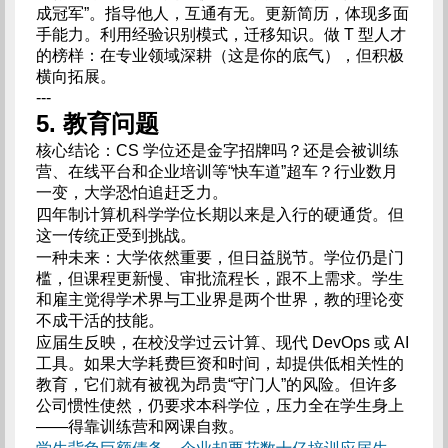
成冠军”。指导他人，互通有无。更新简历，体现多面
手能力。利用经验识别模式，迁移知识。做 T 型人才
的榜样：在专业领域深耕（这是你的底气），但积极
横向拓展。
---
5. 教育问题
核心结论：CS 学位还是金字招牌吗？还是会被训练
营、在线平台和企业培训等“快车道”超车？行业数月
一变，大学恐怕追赶乏力。
四年制计算机科学学位长期以来是入行的硬通货。但
这一传统正受到挑战。
一种未来：大学依然重要，但日益脱节。学位仍是门
槛，但课程更新慢、审批流程长，跟不上需求。学生
和雇主觉得学术界与工业界是两个世界，教的理论变
不成干活的技能。
应届生反映，在校没学过云计算、现代 DevOps 或 AI
工具。如果大学耗费巨资和时间，却提供低相关性的
教育，它们就有被视为昂贵“守门人”的风险。但许多
公司惯性使然，仍要求本科学位，压力全在学生身上
——得靠训练营和网课自救。