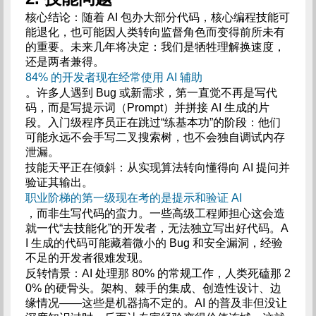
核心结论：随着 AI 包办大部分代码，核心编程技能可
能退化，也可能因人类转向监督角色而变得前所未有
的重要。未来几年将决定：我们是牺牲理解换速度，
还是两者兼得。
84% 的开发者现在经常使用 AI 辅助
。许多人遇到 Bug 或新需求，第一直觉不再是写代
码，而是写提示词（Prompt）并拼接 AI 生成的片
段。入门级程序员正在跳过“练基本功”的阶段：他们
可能永远不会手写二叉搜索树，也不会独自调试内存
泄漏。
技能天平正在倾斜：从实现算法转向懂得向 AI 提问并
验证其输出。
职业阶梯的第一级现在考的是提示和验证 AI
，而非生写代码的蛮力。一些高级工程师担心这会造
就一代“去技能化”的开发者，无法独立写出好代码。A
I 生成的代码可能藏着微小的 Bug 和安全漏洞，经验
不足的开发者很难发现。
反转情景：AI 处理那 80% 的常规工作，人类死磕那 2
0% 的硬骨头。架构、棘手的集成、创造性设计、边
缘情况——这些是机器搞不定的。AI 的普及非但没让