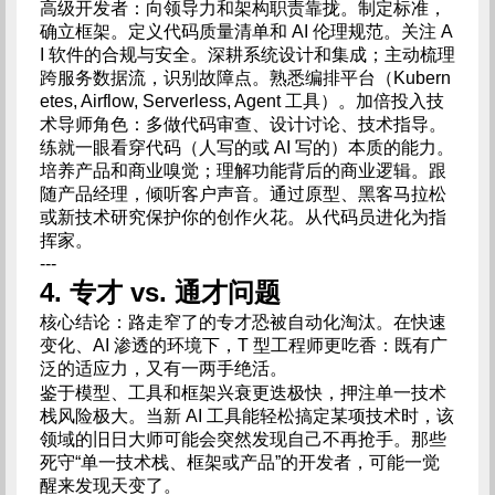
高级开发者：向领导力和架构职责靠拢。制定标准，
确立框架。定义代码质量清单和 AI 伦理规范。关注 A
I 软件的合规与安全。深耕系统设计和集成；主动梳理
跨服务数据流，识别故障点。熟悉编排平台（Kubern
etes, Airflow, Serverless, Agent 工具）。加倍投入技
术导师角色：多做代码审查、设计讨论、技术指导。
练就一眼看穿代码（人写的或 AI 写的）本质的能力。
培养产品和商业嗅觉；理解功能背后的商业逻辑。跟
随产品经理，倾听客户声音。通过原型、黑客马拉松
或新技术研究保护你的创作火花。从代码员进化为指
挥家。
---
4. 专才 vs. 通才问题
核心结论：路走窄了的专才恐被自动化淘汰。在快速
变化、AI 渗透的环境下，T 型工程师更吃香：既有广
泛的适应力，又有一两手绝活。
鉴于模型、工具和框架兴衰更迭极快，押注单一技术
栈风险极大。当新 AI 工具能轻松搞定某项技术时，该
领域的旧日大师可能会突然发现自己不再抢手。那些
死守“单一技术栈、框架或产品”的开发者，可能一觉
醒来发现天变了。