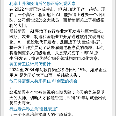
利率上升和疫情后的修正等宏观因素
在 2022 年就已造成冲击。但 AI 加速了这一趋势。现
在，一个高级工程师配上 AI，能抵得上过去一个小团
队。公司倒也没怎么大裁员，而是悄悄关上了初级招
聘的大门。
反转情景：AI 释放了各行各业对开发者的巨大需求。
医疗、农业、制造和金融业都开始通过软件实现自动
化。AI 非但没取代开发者，反而成了“力量倍增器”，
将开发工作扩展到了从未雇佣过程序员的领域。我们
将看到更多入门级角色，只是形式变了：即“AI 原
生”开发者，快速为特定细分领域构建自动化方案。
美国劳工统计局仍预计
2024 至 2034 年间软件岗位将增长约 15%。如果企业
用 AI 是为了扩大产出而非单纯砍人头，
他们将需要人类来抓住 AI 创造的机会
。
悲观情景有个常被忽视的长期风险：今天的菜鸟是明
天的大神。切断人才输送管道，5 到 10 年后就会出现
领导力真空。
行业老兵称之为“慢性衰退”
：一个不再培养接班人的生态系统。