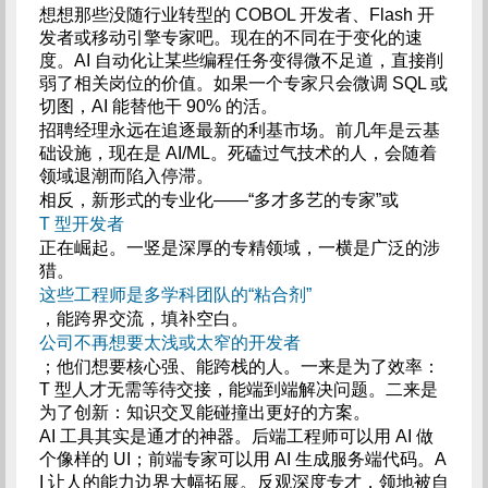
想想那些没随行业转型的 COBOL 开发者、Flash 开
发者或移动引擎专家吧。现在的不同在于变化的速
度。AI 自动化让某些编程任务变得微不足道，直接削
弱了相关岗位的价值。如果一个专家只会微调 SQL 或
切图，AI 能替他干 90% 的活。
招聘经理永远在追逐最新的利基市场。前几年是云基
础设施，现在是 AI/ML。死磕过气技术的人，会随着
领域退潮而陷入停滞。
相反，新形式的专业化——“多才多艺的专家”或
T 型开发者
正在崛起。一竖是深厚的专精领域，一横是广泛的涉
猎。
这些工程师是多学科团队的“粘合剂”
，能跨界交流，填补空白。
公司不再想要太浅或太窄的开发者
；他们想要核心强、能跨栈的人。一来是为了效率：
T 型人才无需等待交接，能端到端解决问题。二来是
为了创新：知识交叉能碰撞出更好的方案。
AI 工具其实是通才的神器。后端工程师可以用 AI 做
个像样的 UI；前端专家可以用 AI 生成服务端代码。A
I 让人的能力边界大幅拓展。反观深度专才，领地被自