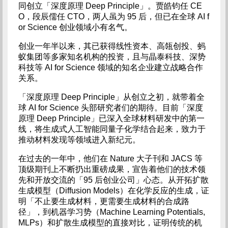
同创立「深度原理 Deep Principle」。贾皓钧任 CE
O，段辰儒任 CTO，两人虽为 95 后，但已在全球 AI f
or Science 创业领域小有名气。
创业一年半以来，其已获得线性资本、高瓴创投、蚂
蚁集团等多家知名机构的投资，且与晶泰科技、深势
科技等 AI for Science 领域的知名企业建立战略合作
关系。
「深度原理 Deep Principle」从创立之初，就带着全
球 AI for Science 头部研究者们的期待。目前「深度
原理 Deep Principle」已深入全球材料研发中的第一
线，将生成式人工智能同量子化学结合起来，致力于
推动材料发现等领域进入新纪元。
在过去的一年中，他们在 Nature 大子刊和 JACS 等
顶级期刊上不断扔出重磅成果，宣告着他们的技术领
先和开放交流的「95 后创业公司」心态。从开拓扩散
生成模型（Diffusion Models）在化学反应的生成，证
明「不止要生成材料，更需要生成材料的合成路
径」，到机器学习势（Machine Learning Potentials,
MLPs）和扩散生成模型的直接对比，证明传统的机