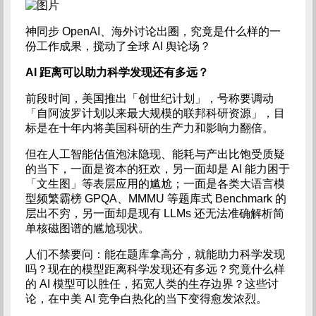
神同步 OpenAI、海外讨论出圈，究竟是什么样的一
份工作成果，搅动了全球 AI 舆论场？
AI 距离可以助力科学发现还有多远？
前段时间，美国推出「创世纪计划」，号称要调动
「自阿波罗计划以来最大规模的联邦科研资源」，目
标是在十年内将美国科研的生产力和影响力翻倍。
但在人工智能估值泡沫隐现、能耗与产出比饱受质疑
的当下，一面是资本的狂欢，另一面却是 AI 能力困于
「文生图」等表层应用的尴尬；一面是各类大语言模
型频繁霸榜 GPQA、MMMU 等题库式 Benchmark 的
层出不穷，另一面却是现有 LLMs 还无法准确解析简
单核磁图谱的尴尬现状。
人们不禁要问：能在题库拿高分，就能助力科学发现
吗？现在的模型距离科学发现还有多远？究竟什么样
的 AI 模型可以胜任，拓宽人类的生存边界？这些讨
论，在中美 AI 竞争白热化的当下变得愈发浓烈。