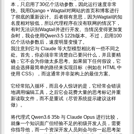
本，只启用了30亿个活动参数，因此运行速度非常
快。我用Django + Wagtail对网站的首页和博客进行
了彻底的重新设计。后者很有意思，因为Wagtail的知
名度相对较低，所以代理程序在没有联网的情况下，
有时无法识别Wagtail并进行开发。当情况变得更加复
杂时，我会使用Qwen3.5 122b版本。不过，启用100
亿个活动参数后，速度明显变慢了。
我注意到它与 Claude 等大型模型相比有一些不同之
处。首先，你必须非常清楚自己要问什么，并且要精
确；它不会为你做太多思考。如果留下任何假设，它
就会选择最简单的路径来实现目标（例如在 HTML 中
使用 CSS），而这通常并非架构上的最佳方案。
它经常陷入循环，而且令人惊讶的是，它经常会错误
地调用编辑工具，之后它会花费大量的思考标记并重
新读取文件，而不是重试（尽管系统提示建议这样
做）。
将代理式 Qwen3.6 35b 与 Claude Opus 进行比较，
就像一个知识面广但经验不足的初级开发人员，需要
你指导他，而一个资深开发人员则会与你一起思考架