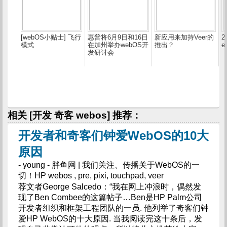
[webOS小贴士] 飞行
惠普将6月9日和16日
新应用来加持Veer的
2
模式
在加州举办webOS开
推出？
e
发研讨会
相关 [开发 奇客 webos] 推荐：
开发者和奇客们钟爱WebOS的10大
原因
- young - 胖鱼网 | 我们关注、传播关于WebOS的一
切！HP webos , pre, pixi, touchpad, veer
荐文者George Salcedo：“我在网上冲浪时，偶然发
现了Ben Combee的这篇帖子…Ben是HP Palm公司
开发者组织和框架工程团队的一员. 他列举了奇客们钟
爱HP WebOS的十大原因. 当我阅读完这十条后，发