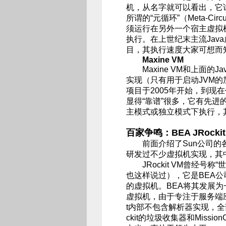
机，从名字就可以看出，它试
所谓的“元循环”（Meta-C
须运行在另外一个宿主虚拟
执行。在上世纪末主流Jav
目，其执行速度大家可想而
Maxine VM
Maxine VM和上面的Ja
实现（只有用于启动JVM的
项目于2005年开始，到现在仍然
显得“靠谱”很多，它有先进
主模式或独立模式下执行，其执行
百家争鸣：BEA JRockit /
前面介绍了Sun公司的各
研发过不少虚拟机实现，其中
JRockit VM曾经号称“
也这样说过），它是BEA公司在20
的虚拟机。BEA将其发展
虚拟机，由于专注于服务端应
t内部不包含解析器实现，全
ckit的垃圾收集器和Missi