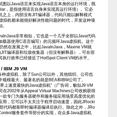
图以Java语言来实现Java语言本身的运行环境，既
ircular，是指使用语言自身来实现其运行环境）。它必
机之上，内部没有JIT编译器，代码只能以解释模式
a虚拟机都未能很好解决性能问题的时代，开发这种项
知。
vaInJava非常相似，它也是一个几乎全部以Java代码
加载器使用C语言编写）的元循环Java虚拟机。这个
在发展之中，比起JavaInJava，Maxine VM就
的JIT编译器和垃圾收集器（但没有解释器），可在宿
效率已经接近了HotSpot Client VM的水平。
 IBM J9 VM
种虚拟机，除了Sun公司以外，其他组织、公司也
规模最大、最著名的就是BEA和IBM公司了。
世界上速度最快的Java虚拟机”（广告词，貌似J9 VM
02年从Appeal Virtual Machines公司收购获得
为一款专门为服务器硬件和服务端应用场景高度优化的
用，它可以不太关注于程序启动速度，因此JRocki
部代码都靠即时编译器编译后执行。除此之外，JRo
onControl服务套件等部分的实现，在众多Java虚拟机