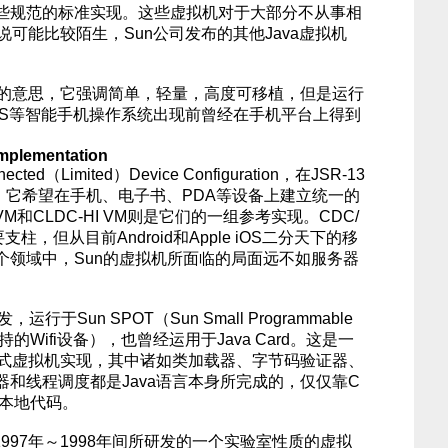
些规范的标准实现。这些虚拟机对于大部分不从事相
说可能比较陌生，Sun公司发布的其他Java虚拟机
te”的意思，它强调简单，轻量，高度可移植，但是运行
、iOS等智能手机操作系统出现前曾经在手机平台上得到
mplementation
（Limited）Device Configuration，在JSR-13
定义，它希望在手机、电子书、PDA等设备上建立统一的
 VM和CLDC-HI VM则是它们的一组参考实现。CDC/
要支柱，但从目前Android和Apple iOS二分天下的移
个领域中，Sun的虚拟机所面临的局面远不如服务器
行于Sun SPOT（Sun Small Programmable
，一种手持的Wifi设备），也曾经运用于Java Card。这是一
入式虚拟机实现，其中诸如类加载器、字节码验证器、
和线程调度都是Java语言本身所完成的，仅仅靠C
的本地代码。
司1997年～1998年间所研发的一个实验室性质的虚拟