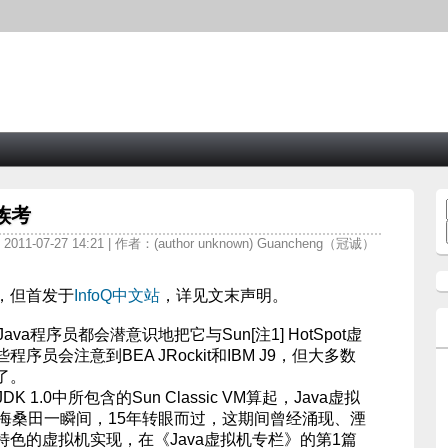
族考
11-07-27 14:21 | 作者：(author unknown) Guancheng（冠诚）
，但首发于
InfoQ中文站
，详见文末声明。
a程序员都会潜意识地把它与Sun[注1] HotSpot虚
员会注意到BEA JRockit和IBM J9，但大多数
了。
1.0中所包含的Sun Classic VM算起，Java虚拟
沧海桑田一瞬间，15年转眼而过，这期间曾经涌现、湮
色的虚拟机实现，在《Java虚拟机专栏》的第1篇