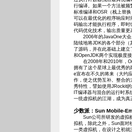
行编译。如果一个方法被频
标准编译和OSR（栈上替
可以在最优化的程序响应时
码输出才能执行程序，即时
代码优化技术，输出质量更
2006年的JavaOne大
陆续地将JDK的各个部分（其
了源码，并在此基础上建立了Ope
和OpenJDK两个实现极度
在2008年和2010年，Or
拥有了这个星球上最优秀的两款Jav
e宣布在不久的将来（大约应
作，使之优势互补。整合的方式
秀特性，譬如使用JRockit的垃
IT编译器与混合的运行时系统。
一统虚拟机的江湖，成为真
少数派：Sun Mobile-Embe
Sun公司所研发的虚拟机
拟机，除此之外，Sun面
一类虚拟机，在设计之初就