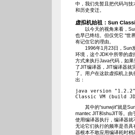
中，我们先暂且把代码与技术
和历史变迁。
虚拟机始祖：Sun Classic 
以今天的视角来看，Sun C
也早已终结。但仅凭它 “世
有记住它的理由。
1996年1月23日，Sun发
环境，这个JDK中所带的虚拟
方式来执行Java代码，如
了JIT编译器，JIT编译
了。用户在这款虚拟机上执行j
出：
java version "1.2.2"
Classic VM (build J
其中的“sunwjit”就是
mantec JIT和shuJ
使用编译器执行，编译器就
无论它们执行的频率是否具
器根本不敢应用编译耗时稍