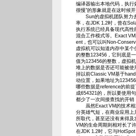
编译器输出本地代码，执行效率
很慢”的形象就是在这时候
Sun的虚拟机团队努力去解
率，在JDK 1.2时，曾在So
执行系统已经具备现代高性
混合工作模式等。Exact VM
ent，也可以叫Non-Conserva
虚拟机可以知道内存中某个位
的整数123456，它到底是一
值为123456的整数，虚
堆上的数据是否还可能被使用
掉以前Classic VM基于
动位置，如果地址为12345
哪些数据是reference的
成654321的，所以要使用句
都少了一次间接查找的开销
虽然Exact VM的技术相
分英雄气短，在商业应用上只存
所取代，甚至还没有来得及发布W
VM的生命周期则相对长了许多
在JDK 1.2时，它与HotSp