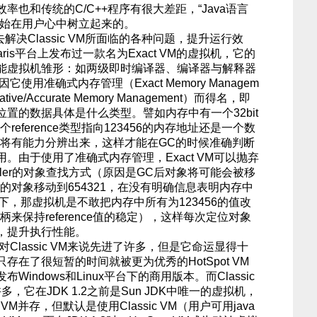
也和传统的C/C++程序有很大差距，“Java语言
开始在用户心中树立起来的。
决Classic VM所面临的各种问题，提升运行效
laris平台上发布过一款名为Exact VM的虚拟机，它的
能虚拟机雏形：如两级即时编译器、编译器与解释器
因它使用准确式内存管理（Exact Memory Managem
tive/Accurate Memory Management）而得名，即
置的数据具体是什么类型。譬如内存中有一个32bit
个reference类型指向123456的内存地址还是一个数
拟机将有能力分辨出来，这样才能在GC的时候准确判断
。由于使用了准确式内存管理，Exact VM可以抛弃
handler的对象查找方式（原因是GC后对象将可能会被移
6的对象移动到654321，在没有明确信息表明内存中
前提下，那虚拟机是不敢把内存中所有为123456的值改
柄来保持reference值的稳定），这样每次定位对象
，提升执行性能。
对Classic VM来说先进了许多，但是它命运显得十
在了很短暂的时间就被更为优秀的HotSpot VM
indows和Linux平台下的商用版本。而Classic
，它在JDK 1.2之前是Sun JDK中唯一的虚拟机，
ot VM并存，但默认是使用Classic VM（用户可用java