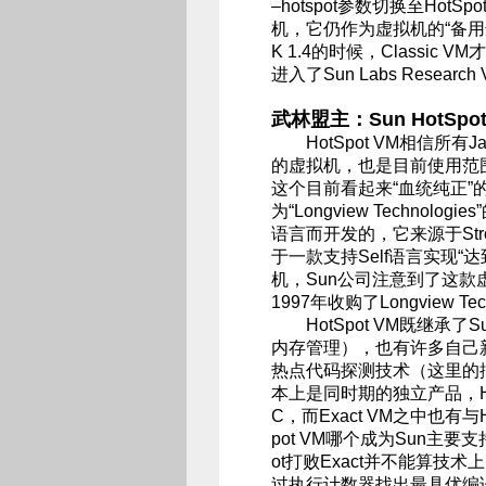
–hotspot参数切换至HotSp
机，它仍作为虚拟机的“备用选择
K 1.4的时候，Classic
进入了Sun Labs Researc
武林盟主：Sun HotSpot
HotSpot VM相信所有J
的虚拟机，也是目前使用范围
这个目前看起来“血统纯正”
为“Longview Techno
语言而开发的，它来源于Str
于一款支持Self语言实现“
机，Sun公司注意到了这款
1997年收购了Longview Te
HotSpot VM既继承
内存管理），也有许多自己新
热点代码探测技术（这里的描
本上是同时期的独立产品，Ho
C，而Exact VM之中也有与
pot VM哪个成为Sun主要
ot打败Exact并不能算技术
过执行计数器找出最具优编