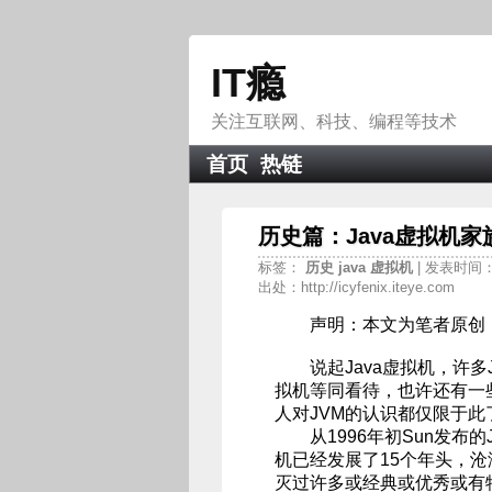
IT瘾
关注互联网、科技、编程等技术
首页
热链
历史篇：Java虚拟机家
标签：
历史
java
虚拟机
| 发表时间：20
出处：http://icyfenix.iteye.com
声明：本文为笔者原创
说起Java虚拟机，许多Jav
拟机等同看待，也许还有一些程序
人对JVM的认识都仅限于此
从1996年初Sun发布的JDK 
机已经发展了15个年头，
灭过许多或经典或优秀或有特