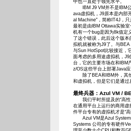
中也一直处于领先水平。
IBM J9 VM并不是IB
ava虚拟机，J9原本是内部开发代号
al Machine”，简称IT
最初是由IBM Ottawa实
机有一个bug是因为8k值
了这个错误，此后这个版本的
拟机就被称为J9了。与BEA 
与Sun HotSpot比较
面考虑的多用途虚拟机，J9
台，它的主要市场在和IBM产品（
z/OS这些平台上部署Java
除了BEA和IBM外，其他
和虚拟机，但是它们是通过
最终兵器：Azul VM / BEA
我们平时所提及的“高性能Jav
在通用平台上运行的商用虚拟机，
件平台专有的虚拟机才是“高
Azul VM是Azul Syst
Systems 公司的专有硬件V
理至少数十个CPU和数百