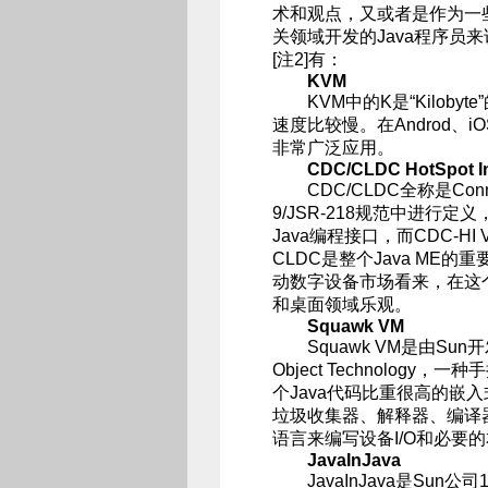
术和观点，又或者是作为一
关领域开发的Java程序员来
[注2]有：
KVM
KVM中的K是“Kiloby
速度比较慢。在Androd
非常广泛应用。
CDC/CLDC HotSpot I
CDC/CLDC全称是Connected
9/JSR-218规范中进行
Java编程接口，而CDC-HI
CLDC是整个Java ME的重
动数字设备市场看来，在这
和桌面领域乐观。
Squawk VM
Squawk VM是由Sun开发，运
Object Technology
个Java代码比重很高的嵌
垃圾收集器、解释器、编译器
语言来编写设备I/O和必要
JavaInJava
JavaInJava是Sun公