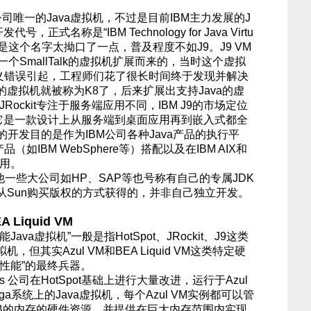
M公司唯一的Java虚拟机，不过是目前IBM主力发展的J
，正式名称是“IBM Technology for Java Virtu
4J，只是这个名字太拗口了一点，普及程度不如J9。J9 VM
验室一个SmallTalk的虚拟机扩展而来的，当时这个虚拟
定义错误引起，工程师们花了很长时间终于发现并解决
虚拟机就被称为K8了，后来扩展出支持Java的虚
JRockit专注于服务端应用不同，IBM J9的市场定位
接近，它是一款设计上从服务端到桌面应用再到嵌入式都全
的开发目的是作为IBM公司各种Java产品的执行平
如IBM WebSphere等）搭配以及在IBM AIX和
应用。
一些大公司如HP、SAP等也号称有自己的专属JDK
从Sun购买版权的方式获得的，并非自己独立开发。
 Liquid VM
a虚拟机”一般是指HotSpot、JRockit、J9这类
但其实Azul VM和BEA Liquid VM这类特定硬
性能”的最终兵器。
ems 公司在HotSpot基础上进行大量改进，运行于Azul
ega系统上的Java虚拟机，每个Azul VM实例都可以管
GB的内存的硬件资源，并提供在巨大内存范围内实现