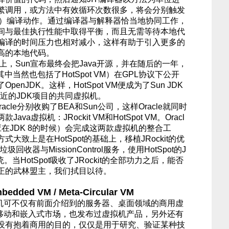
繁调用，或方法中有效循环次数很多，将会分别触发
换）编译动作。通过编译器与解释器恰当地协同工作，
间与最佳执行性能中取得平衡，而且无需等待本地代
编译的时间压力也相对减小，这样有助于引入更多的
高的本地代码。
会上，Sun宣布最终会把Java开源，并在随后的一年，
中当然也包括了HotSpot VM）在GPL协议下公开
nJDK。这样，HotSpot VM便成为了Sun JDK
接近的JDK项目的共同虚拟机。
acle分别收购了BEA和Sun公司，这样Oracle就同时
a虚拟机：JRockit VM和HotSpot VM。Oracl
在JDK 8的时候）会完成这两款虚拟机的整合工
大致上是在HotSpot的基础上，移植JRockit的优
圾回收器与MissionControl服务，使用HotSpot的J
当HotSpot吸收了JRockit的全部功力之后，能否
正的武林盟主，我们拭目以待。
dded VM / Meta-Circular VM
可不仅有前面介绍到的服务器、桌面领域的商用虚
对移动和嵌入式市场，也发布过虚拟机产品，另外还有
没有抱着商用的目的，仅仅是用于研究、验证某种技