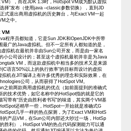
ot VM），而在JDK 1.3时，HotSpot VM成为默认虚拟
”发布（使用java –classic参数切换），直到JD
 VM才正式退出商用虚拟机的历史舞台，与Exact VM一起
h VM之中。
 VM
ava程序员都知道，它是Sun JDK和OpenJDK中所带
最广的Java虚拟机。但不一定所有人都知道的是，
的虚拟机在最初并非由Sun公司开发，而是由一家名
logies”的小公司设计的；甚至这个虚拟机最初并非是为Java
ongtalk VM，而这款虚拟机中相当多的技术又是来源
达到C语言50%以上的执行效率”的目标而设计的虚拟
虚拟机在JIT编译上有许多优秀的理念和实际效果，在
chnologies公司，从而获得了HotSpot VM。
了Sun之前两款商用虚拟机的优点（如前面提到的准确式
的技术优势，如它名称中的HotSpot指的就是它的
写带有“历史由胜利者书写”的味道，其实两个VM基
tSpot还稍早一些，HotSpot一开始就是准确式G
HotSpot几乎一样的热点探测，为了Exact VM和HotS
支持的产品VM，在Sun公司内部还大吵过一场，HotSp
上的胜利），HotSpot VM的热点代码探测能力可以通
译价值的代码，然后通知JIT编译器以方法为单位进