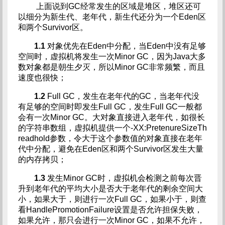
上面说到GC经常发生的区域是堆区，堆区还可
以细分为新生代、老年代，新生代还分为一个Eden区
和两个Survivor区。
1.1
对象优先在Eden中分配，当Eden中没有足够
空间时，虚拟机将发生一次Minor GC，因为Java大多
数对象都是朝生夕灭，所以Minor GC非常频繁，而且
速度也很快；
1.2
Full GC，发生在老年代的GC，当老年代没
有足够的空间时即发生Full GC，发生Full GC一般都
会有一次Minor GC。大对象直接进入老年代，如很长
的字符串数组，虚拟机提供一个-XX:PretenureSizeTh
readhold参数，令大于这个参数值的对象直接在老年
代中分配，避免在Eden区和两个Survivor区发生大量
的内存拷贝；
1.3
发生Minor GC时，虚拟机会检测之前每次晋
升到老年代的平均大小是否大于老年代的剩余空间大
小，如果大于，则进行一次Full GC，如果小于，则查
看HandlePromotionFailure设置是否允许担保失败，
如果允许，那只会进行一次Minor GC，如果不允许，