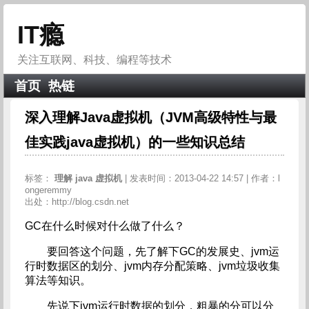
IT瘾
关注互联网、科技、编程等技术
首页
热链
深入理解Java虚拟机（JVM高级特性与最
佳实践java虚拟机）的一些知识总结
标签：
理解
java
虚拟机
| 发表时间：2013-04-22 14:57 | 作者：l
ongeremmy
出处：http://blog.csdn.net
GC在什么时候对什么做了什么？
要回答这个问题，先了解下GC的发展史、jvm运
行时数据区的划分、jvm内存分配策略、jvm垃圾收集
算法等知识。
先说下jvm运行时数据的划分，粗暴的分可以分