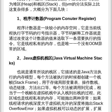
为堆区(Heap)和栈区(Stack)，但jvm的分法实际上比
这复杂得多，大概分为下面几块：
1、程序计数器(Program Conuter Register)
程序计数器是一块较小的内存空间，它是当前线
程执行字节码的行号指示器，字节码解释工作器就是
通过改变这个计数器的值来选取下一条需要执行的指
令。它是线程私有的内存，也是唯一一个没有OOM异
常的区域。
2、Java虚拟机栈区(Java Virtual Machine Stac
ks)
也就是通常所说的栈区，它描述的是Java方法执
行的内存模型，每个方法被执行的时候都创建一个栈
帧(Stack Frame)，用于存储局部变量表、操作数栈、
动态链接、方法出口等。每个方法被调用到完成，相
当于一个栈帧在虚拟机栈中从入栈到出栈的过程。此
区域也是线程私有的内存，可能抛出两种异常：如果
线程请求的栈深度大于虚拟机允许的深度将抛出Stack
OverflowError；如果虚拟机栈可以动态的扩展，扩展