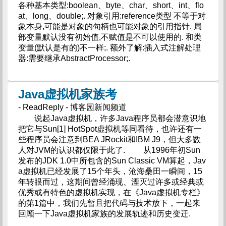
各种基本类型:boolean、byte、char、short、int、flo
at、long、double;. 对象引用:reference类型 不等于对
象本身,可能是对象的句柄也可能对象的引用指针. 局
部变量默认没有初始值,不赋值是不可以使用的. 和类
变量(默认是有的)不一样;. 额外了解:插入式注解处理
器:需要继承AbstractProcessor;.
Java虚拟机家族考
- ReadReply - 博客园新闻频道
说起Java虚拟机，许多Java程序员都会潜意识地
把它与Sun[1] HotSpot虚拟机等同看待，也许还有一
些程序员会注意到BEA JRockit和IBM J9，但大多数
人对JVM的认识都仅限于此了. 从1996年初Sun
发布的JDK 1.0中所包含的Sun Classic VM算起，Jav
a虚拟机已经发展了15个年头，沧海桑田一瞬间，15
年转眼而过，这期间曾经涌现、湮灭过许多或经典或
优秀或有特色的虚拟机实现，在《Java虚拟机专栏》
的第1篇中，我们先暂且把代码与技术放下，一起来
回顾一下Java虚拟机家族的发展轨迹和历史变迁.