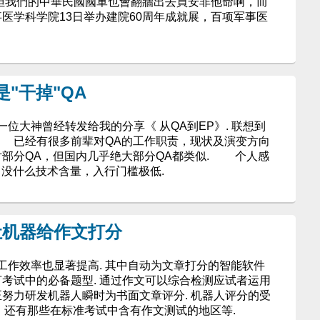
.. 但我們的中華民國國軍也會翻牆出去買安非他命啊，而
事医学科学院13日举办建院60周年成就展，百项军事医
"干掉"QA
大神曾经转发给我的分享《 从QA到EP》. 联想到
 已经有很多前辈对QA的工作职责，现状及演变方向
部分QA，但国内几乎绝大部分QA都类似. 个人感
，没什么技术含量，入行门槛极低.
让机器给作文打分
工作效率也显著提高. 其中自动为文章打分的智能软件
言考试中的必备题型. 通过作文可以综合检测应试者运用
正努力研发机器人瞬时为书面文章评分. 机器人评分的受
者，还有那些在标准考试中含有作文测试的地区等.