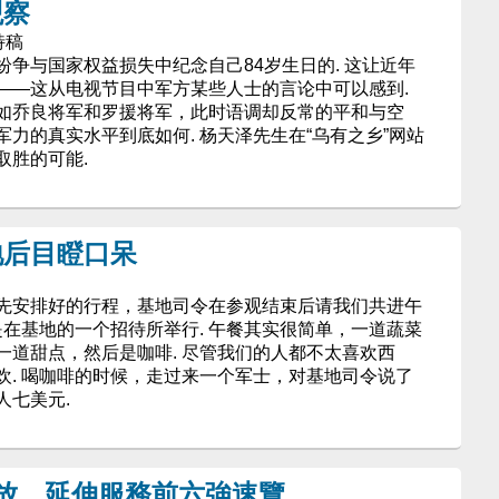
观察
特稿
争与国家权益损失中纪念自己84岁生日的. 这让近年
——这从电视节目中军方某些人士的言论中可以感到.
如乔良将军和罗援将军，此时语调却反常的平和与空
力的真实水平到底如何. 杨天泽先生在“乌有之乡”网站
取胜的可能.
地后目瞪口呆
先安排好的行程，基地司令在参观结束后请我们共进午
是在基地的一个招待所举行. 午餐其实很简单，一道蔬菜
一道甜点，然后是咖啡. 尽管我们的人都不太喜欢西
欢. 喝咖啡的时候，走过来一个军士，对基地司令说了
人七美元.
力大解放，延伸服務前六強速覽