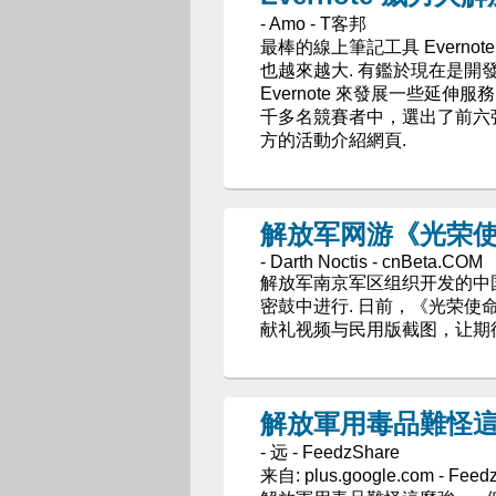
- Amo - T客邦
最棒的線上筆記工具 Evern
也越來越大. 有鑑於現在是開
Evernote 來發展一些延伸服
千多名競賽者中，選出了前六
方的活動介紹網頁.
解放军网游《光荣
- Darth Noctis - cnBeta.COM
解放军南京军区组织开发的中
密鼓中进行. 日前，《光荣
献礼视频与民用版截图，让期
解放軍用毒品難怪這麼強
- 远 - FeedzShare
来自: plus.google.com - 