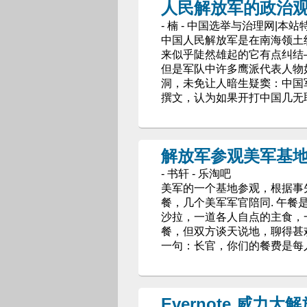
人民解放军的政治
- 楠 - 中国选举与治理网|本站
中国人民解放军是在南海领土纷
来似乎陡然雄起的它有点纠结
但是军队中许多鹰派代表人物
洞，未免让人暗生疑窦：中国军
撰文，认为如果开打中国几无
解放军参观美军基
- 书轩 - 乐淘吧
美军的一个基地参观，根据事
餐，几个美军军官陪同. 午餐
沙拉，一道各人自点的主食，
餐，但双方谈天说地，聊得甚
一句：长官，你们的餐费是每
Evernote 威