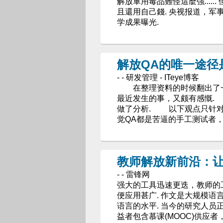
解放軍用毒品難怪這麼強....
且還用自己錢. 央视报道，军
学成果曝光.
解放QA的唯一途径是
- - 研发管理 - ITeye博客
在整理资料的时候翻出了一位
最近发生的事，又颇有感慨.
做了分析. 以下观点只针对
觉QA都是苦逼的手工测试者
教师解放新前沿：
- - 雷锋网
强大的工具迅速更迭，教师的
便应用甚广. 作文是大规模语
语言的水平. 当今的研究人员
益者包含慕课(MOOC)供应