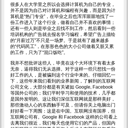
很多人在大学里之所以会选择计算机为自己的专业，
并不是因为自己对计算机和编程有兴趣，而是因为计
算机是“热门专业”，在毕业之后也浑浑噩噩地找了一
份工作进入了这个行业，做着自己并不喜欢的事情；
还有一些人则是毕业之后找不到工作，然后看到一些
培训机构的广告就去报名学习编程，希望广告上描绘
的“月薪过万”不只是一场梦。于是就有了越来越多
的“代码民工”，在形形色色的大小公司做着又脏又累
的工作，只为了“混口饭吃”。
我并不想批评这些人，毕竟在这个大环境下有着太多
无奈，逼得我们无从选择。对于这样一些只想找一份
好工作的人，是被骗到这个行业中来的。仔细回忆一
下，这些年来我们看到的业界新闻，了解到的互联网
公司文化，大部分都是有关诸如 Google, Facebook
等国外公司的；我们平时学习和使用的技术，几乎都
是国外发明的。这让我们深信互联网就是那样美好，
那些激动人心的东西触手可及，但请你关上电脑出门
好好看一下周围：这是在中国。互联网没有国界，但
互联网公司有。Google 和 Facebook 这样的公司看上
去离我们很近，我们每天也使用它们的产品，但国内