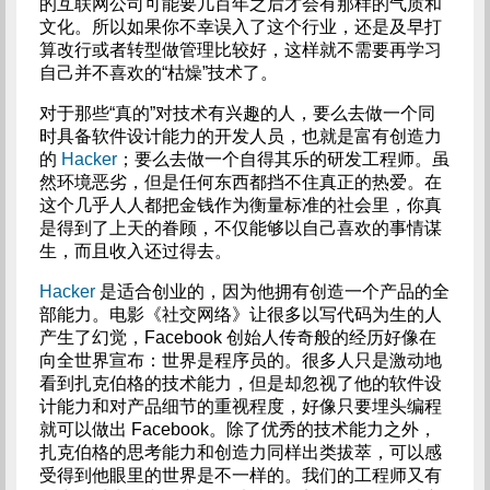
的互联网公司可能要几百年之后才会有那样的气质和
文化。所以如果你不幸误入了这个行业，还是及早打
算改行或者转型做管理比较好，这样就不需要再学习
自己并不喜欢的“枯燥”技术了。
对于那些“真的”对技术有兴趣的人，要么去做一个同
时具备软件设计能力的开发人员，也就是富有创造力
的
Hacker
；要么去做一个自得其乐的研发工程师。虽
然环境恶劣，但是任何东西都挡不住真正的热爱。在
这个几乎人人都把金钱作为衡量标准的社会里，你真
是得到了上天的眷顾，不仅能够以自己喜欢的事情谋
生，而且收入还过得去。
Hacker
是适合创业的，因为他拥有创造一个产品的全
部能力。电影《社交网络》让很多以写代码为生的人
产生了幻觉，Facebook 创始人传奇般的经历好像在
向全世界宣布：世界是程序员的。很多人只是激动地
看到扎克伯格的技术能力，但是却忽视了他的软件设
计能力和对产品细节的重视程度，好像只要埋头编程
就可以做出 Facebook。除了优秀的技术能力之外，
扎克伯格的思考能力和创造力同样出类拔萃，可以感
受得到他眼里的世界是不一样的。我们的工程师又有