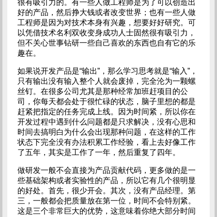
很有吸引力的。有一些人做工程师是为了可以创造出
好的产品，然后挣大钱或者改变世界；也有一些人做
工程师是因为对技术本身有兴趣，想要好好研究。可
以凭借技术名利双收变身成功人士固然很有吸引力，
但不关心世事钻研一些自己喜欢的东西也自有它的乐
趣在。
如果说开发产品是“输出”，那么学习思考就是“输入”，
只有输出没有输入整个人就会废掉，完全沦为一颗螺
丝钉。在很多公司尤其是那种经常加班赶项目的公
司，你每天都会处于很忙碌的状态，脑子里想的都是
赶紧把指定的任务完成上线。因为时间紧，所以你在
开发过程中遇到什么问题都是只求解决，没有心思和
时间去搞明白为什么会出现那种问题，在这样的工作
状态下完全没有办法积累工作经验，看上去好像工作
了五年，其实是工作了一年，然后重复了四年。
做研发一般不会直接为产品贡献代码，更多做的是一
些基础架构或者实验性的产品，所以它有几个很明显
的好处。首先，很少开会。其次，没有产品经理。第
三，一般都会把质量放在第一位，时间不会特别紧。
这是三个非常巨大的优势，这意味着你绝大部分时间