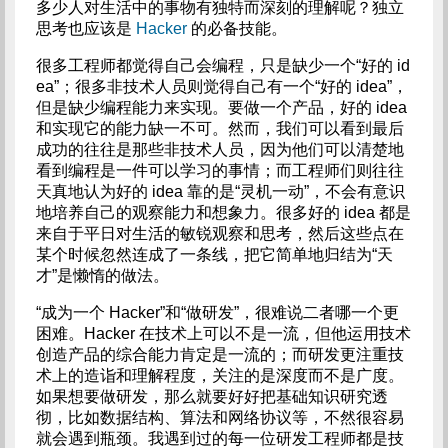
多少人对生活中的事物有独特而深刻的理解呢？独立
思考也应该是
Hacker
的必备技能。
很多工程师都觉得自己会编程，只是缺少一个“好的 id
ea”；很多非技术人员则觉得自己有一个“好的 idea”，
但是缺少编程能力来实现。要做一个产品，好的 idea
和实现它的能力缺一不可。然而，我们可以看到最后
成功的往往是那些非技术人员，因为他们可以清楚地
看到编程是一件可以学习的事情；而工程师们则往往
天真地认为好的 idea 靠的是“灵机一动”，不会有意识
地培养自己的观察能力和想象力。很多好的 idea 都是
来自于平日对生活的敏锐观察和思考，然后这些点在
某个时候忽然连成了一条线，把它简单地归结为“天
才”是懒惰的做法。
“成为一个 Hacker”和“做研发”，很难说二者哪一个更
困难。Hacker 在技术上可以不是一流，但他运用技术
创造产品的综合能力肯定是一流的；而研发更注重技
术上的造诣和理解程度，关注的是深度而不是广度。
如果想要做研发，那么就要好好把基础知识研究透
彻，比如数据结构、算法和网络协议等，不然很容易
就会遇到瓶颈。我遇到过的每一位研发工程师都是技