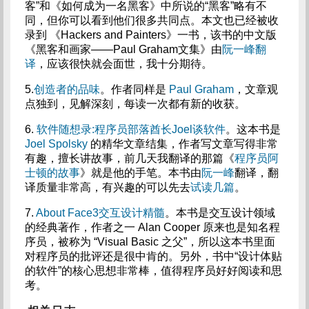
客”和《如何成为一名黑客》中所说的“黑客”略有不
同，但你可以看到他们很多共同点。本文也已经被收
录到 《Hackers and Painters》一书，该书的中文版
《黑客和画家——Paul Graham文集》由
阮一峰翻
译
，应该很快就会面世，我十分期待。
5.
创造者的品味
。作者同样是
Paul Graham
，文章观
点独到，见解深刻，每读一次都有新的收获。
6.
软件随想录:程序员部落酋长Joel谈软件
。这本书是
Joel Spolsky
的精华文章结集，作者写文章写得非常
有趣，擅长讲故事，前几天我翻译的那篇《
程序员阿
士顿的故事
》就是他的手笔。本书由
阮一峰
翻译，翻
译质量非常高，有兴趣的可以先去
试读几篇
。
7.
About Face3交互设计精髓
。本书是交互设计领域
的经典著作，作者之一 Alan Cooper 原来也是知名程
序员，被称为 “Visual Basic 之父”，所以这本书里面
对程序员的批评还是很中肯的。另外，书中“设计体贴
的软件”的核心思想非常棒，值得程序员好好阅读和思
考。