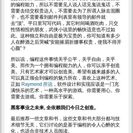
的编程能力，所以不需要见人说人话见鬼说鬼话，不
需要去结交权贵达人，不需要去为了所谓人脉去混圈
子，也不需要看到邮件列表里有领导的邮件就
去“顶”。平日里写写代码，其它时间喝酒吃肉，只交
性情相投的朋友，武侠小说里的畅快适意也不过如
此。这种独立和自由是极为宝贵的，你可知道有多少
人在醉酒之后哭喊“安能摧眉折腰事权贵，使我不得开
心颜”？
所以说，编程这件事情关乎公平，关乎自由，关乎
美。而作为一个拥有编程能力的人，你可以亲手创造
美。只有艺术家才可以创造美。希望有越来越多的人
可以真正领会到编程的魅力所在，喜欢上这种艺术。
正如
Raymond 所说
，软件设计和实现应该是一门充
满快乐的艺术，一种高水平的游戏。你需要用心。你
需要去游戏。你需要乐于探索。
黑客事业之未来, 全依赖我们今日之创造。
最后推荐一些文章和书，这些文章和书大部分都与技
术细节无关，它们讨论的是基于编程的令人心醉的文
化，也适合非技术人员阅读。