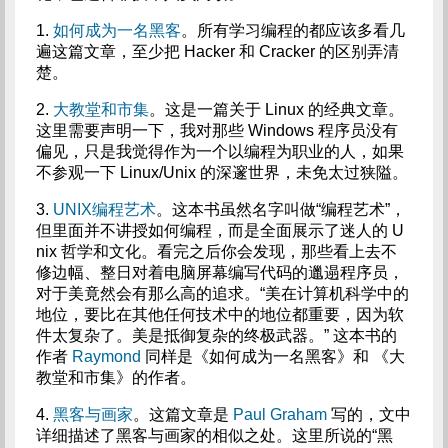
1.
如何成为一名黑客
。所有学习编程的都应该多看几
遍这篇文章，至少把 Hacker 和 Cracker 的区别弄清
楚。
2.
大教堂和市集
。这是一篇关于 Linux 的经典文章。
这里需要声明一下，我对那些 Windows 程序员没有
偏见，只是我觉得作为一个以编程为职业的人，如果
不参观一下 Linux/Unix 的深邃世界，未免太过狭隘。
3.
UNIX编程艺术
。这本书虽然名字叫做“编程艺术”，
但里面并不讲授如何编程，而是全面展示了迷人的 U
nix 哲学和文化。看完之后你会发现，那些看上去不
修边幅、整日对着电脑屏幕编写代码的邋遢程序员，
对于美竟然会有那么高的追求。“美在计算机科学中的
地位，要比在其他任何技术中的地位都重要，因为软
件太复杂了。美是抵御复杂的终极武器。” 这本书的
作者
Raymond
同样是《如何成为一名黑客》和 《大
教堂和市集》的作者。
4.
黑客与画家
。这篇文章是
Paul Graham
写的，文中
详细描述了黑客与画家的相似之处。这里所说的“黑