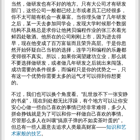
当然，做研发也有不好的地方。只有大公司才有研发
部门，这些公司一般都已经上市或者员工已经很多，
你不太可能有机会一夜暴富。当你埋头做了几年研发
之后，某一天去参加同学会，发现大学时候那个数据
结构不及格总是求你让他拷贝编程作业的张三衣着光
鲜四处敬酒。他所在的公司刚刚上市，因为进去得
早，现在他变成了百万富翁而且荣升高层。于是你忽
然开始怀疑自己当初的选择，连学习和编程的乐趣都
变得很不真实。所以，如果你渴望建功立业，那么就
不要选择做研发，或者做几年研发之后就出来闯荡。
成功需要的条件很多，而编程只是你的优势之一，只
有这一个优势你需要太多的运气才可以得到你想要
的。
不过，我们也可以换个角度看。“乱世放不下一张安静
的书桌”，现在到处都无比浮躁，有个地方可以让你安
安心心做一些自己喜欢的事情已经非常难得，多少人
拼命挣钱就是为了可以和你一样做自己喜欢的事情。
尽管那么多人在叫嚷“搞原子弹的不如卖茶叶蛋的”，
但总有一些人愿意去追求人类最高财富——
知识和艺
术家般的技艺
。