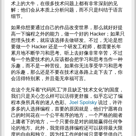
术上的大牛，在很多技术问题上都有非常深刻的见
解；他们会从本质上分析问题，而不只是纠结于语言
细节。
如果你想要通过自己的作品改变世界，那么就好好提
高一下编程之外的能力，做一个好的 Hacker；如果只
想埋头技术，就应该选择去做研发。不过，无论是想
要做一个 Hacker 还是一个研发工程师，都需要长年
累月地不断学习和思考。听上去好像非常辛苦，不过
每一个热爱技术的人应该都会把学习和思考当作一种
乐趣，而不是一种苦役。如果你无法享受学习和思考
的乐趣，那么还是不要在技术这条路上走下去了，你
会活得特别累，并且毫无幸福可言。
在这个充斥着“代码民工”并且缺乏“技术文化”的国度，
我们只是关心怎么样可以活得更舒服，似乎忘记了编
程本身所具有的迷人色彩。
Joel Spolsky
说过，许许
多多的人选择编程，首要的原因就是，他们宁愿将自
己的时间花在一个公平有序的地方，一个严格的能者
上庸者下的地方，一个只要你是对的就能赢得任何争
论的地方。此外，我觉得选择编程还可以获得最大限
度的自由和独立。因为找工作的时候只需要凭借自己