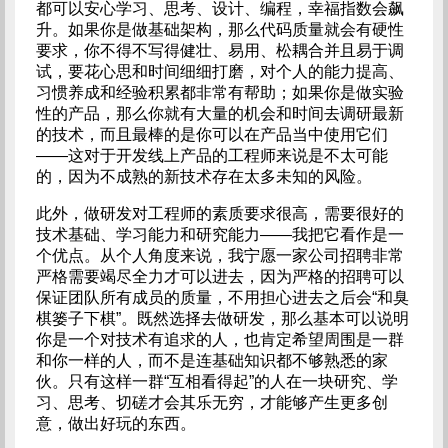
都可以安心学习、思考、设计、编程，幸福指数会飙
升。如果你是做基础架构，那么代码质量就会有硬性
要求，你不得不写得健壮、易用、松耦合并且易于调
试，要花心思和时间细细打磨，对个人的能力提高、
习惯养成和经验积累都非常有帮助；如果你是做实验
性的产品，那么你就有大量的机会和时间去调研最新
的技术，而且最棒的是你可以在产品当中使用它们
——这对于开发线上产品的工程师来说是不太可能
的，因为不成熟的新技术存在太多未知的风险。
此外，做研发对工程师的素质要求很高，需要很好的
技术基础、学习能力和研究能力——我把它看作是一
个优点。从个人角度来说，我宁愿一家公司招聘非常
严格需要竭尽全力才可以进去，因为严格的招聘可以
保证团队所有成员的质量，不用担心进去之后会“和臭
棋篓子下棋”。既然选择去做研发，那么基本可以说明
你是一个对技术有追求的人，也肯定希望周围是一群
和你一样的人，而不是连基础知识都不够熟悉的家
伙。只有这样一群“互相看得起”的人在一块研究、学
习、思考、切磋才会其乐无穷，才能够产生更多创
意，做出好玩的东西。