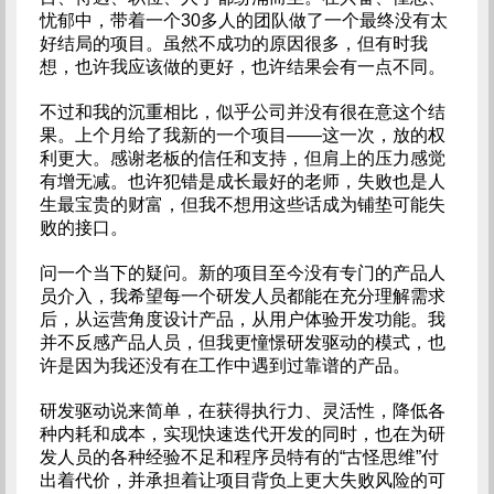
忧郁中，带着一个30多人的团队做了一个最终没有太
好结局的项目。虽然不成功的原因很多，但有时我
想，也许我应该做的更好，也许结果会有一点不同。
不过和我的沉重相比，似乎公司并没有很在意这个结
果。上个月给了我新的一个项目——这一次，放的权
利更大。感谢老板的信任和支持，但肩上的压力感觉
有增无减。也许犯错是成长最好的老师，失败也是人
生最宝贵的财富，但我不想用这些话成为铺垫可能失
败的接口。
问一个当下的疑问。新的项目至今没有专门的产品人
员介入，我希望每一个研发人员都能在充分理解需求
后，从运营角度设计产品，从用户体验开发功能。我
并不反感产品人员，但我更憧憬研发驱动的模式，也
许是因为我还没有在工作中遇到过靠谱的产品。
研发驱动说来简单，在获得执行力、灵活性，降低各
种内耗和成本，实现快速迭代开发的同时，也在为研
发人员的各种经验不足和程序员特有的“古怪思维”付
出着代价，并承担着让项目背负上更大失败风险的可