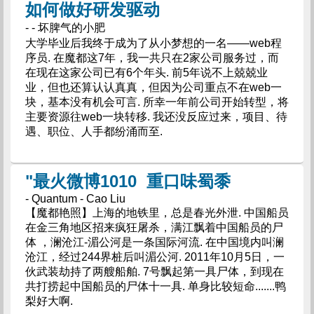
如何做好研发驱动
- - 坏脾气的小肥
大学毕业后我终于成为了从小梦想的一名——web程
序员. 在魔都这7年，我一共只在2家公司服务过，而
在现在这家公司已有6个年头. 前5年说不上兢兢业
业，但也还算认认真真，但因为公司重点不在web一
块，基本没有机会可言. 所幸一年前公司开始转型，将
主要资源往web一块转移. 我还没反应过来，项目、待
遇、职位、人手都纷涌而至.
"最火微博1010 重口味蜀黍
- Quantum - Cao Liu
【魔都艳照】上海的地铁里，总是春光外泄. 中国船员
在金三角地区招来疯狂屠杀，满江飘着中国船员的尸
体 ，澜沧江-湄公河是一条国际河流. 在中国境内叫澜
沧江，经过244界桩后叫湄公河. 2011年10月5日，一
伙武装劫持了两艘船舶. 7号飘起第一具尸体，到现在
共打捞起中国船员的尸体十一具. 单身比较短命.......鸭
梨好大啊.