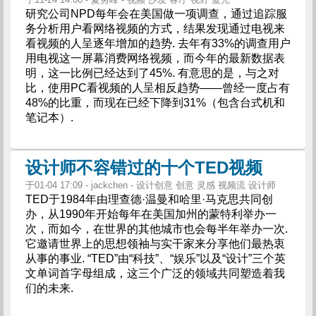
研究公司NPD每年会在美国做一项调查，通过追踪服
务分析用户看网络视频的方式，结果发现通过电视来
看视频的人呈逐年增加的趋势. 去年有33%的调查用户
用电视这一屏幕消费网络视频，而今年的最新数据表
明，这一比例已经达到了45%. 有意思的是，与之对
比，使用PC看视频的人呈相反趋势——曾经一度占有
48%的比重，而现在已经下降到31%（包含台式机和
笔记本）.
设计师不容错过的十个TED视频
于01-04 17:09 - jackchen - 设计创意 创意 灵感 视频流 设计师
TED于1984年由理查德·温曼和哈里·马克思共同创
办，从1990年开始每年在美国加州的蒙特利举办一
次，而如今，在世界的其他城市也会每半年举办一次.
它邀请世界上的思想领袖与实干家来分享他们最热衷
从事的事业. “TED”由“科技”、“娱乐”以及“设计”三个英
文单词首字母组成，这三个广泛的领域共同塑造着我
们的未来.