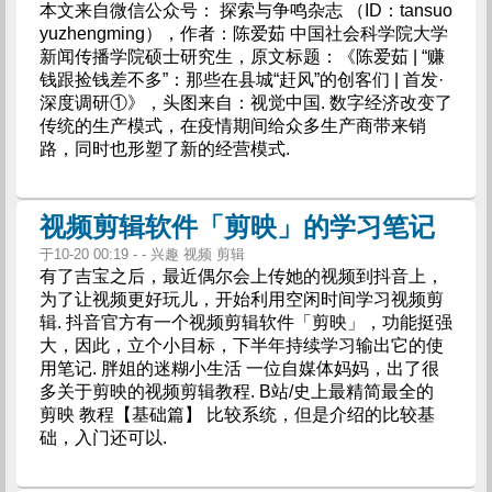
本文来自微信公众号： 探索与争鸣杂志 （ID：tansuo
yuzhengming），作者：陈爱茹 中国社会科学院大学
新闻传播学院硕士研究生，原文标题：《陈爱茹 | “赚
钱跟捡钱差不多”：那些在县城“赶风”的创客们 | 首发·
深度调研①》，头图来自：视觉中国. 数字经济改变了
传统的生产模式，在疫情期间给众多生产商带来销
路，同时也形塑了新的经营模式.
视频剪辑软件「剪映」的学习笔记
于10-20 00:19 - - 兴趣 视频 剪辑
有了吉宝之后，最近偶尔会上传她的视频到抖音上，
为了让视频更好玩儿，开始利用空闲时间学习视频剪
辑. 抖音官方有一个视频剪辑软件「剪映」，功能挺强
大，因此，立个小目标，下半年持续学习输出它的使
用笔记. 胖姐的迷糊小生活 一位自媒体妈妈，出了很
多关于剪映的视频剪辑教程. B站/史上最精简最全的
剪映 教程【基础篇】 比较系统，但是介绍的比较基
础，入门还可以.