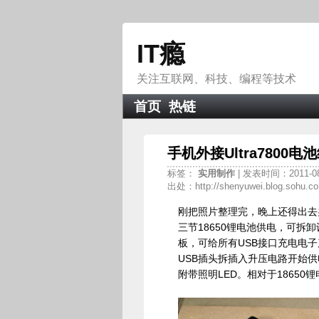
IT瘾
关注互联网、科技、编程等技术
首页
热链
手机外接Ultra7800电
标签：
实用制作
| 发表时间：2011-08
出处：http://shenyuwei.blog.sohu.c
刚把照片整理完，晚上还得出去
三节18650锂电池供电，可
板，可给所有USB接口充电电
USB插头拆插入升压电路开始
附带照明LED。相对于1865