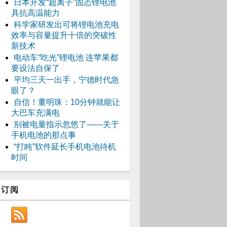
日本开发“超离子”固态锂电池
具抗高温能力
科学家研发出可将锂电池充电
效率与容量提升十倍的突破性
新技术
电动车“吃光”锂电池 连苹果都
要设法自保了
平均三天一出手，宁德时代急
眼了？
自信！董明珠：10分钟就能让
大巴车充满电
别被电量指示忽悠了——关于
手机电池的那点事
“打盹”软件延长手机电池待机
时间
订阅