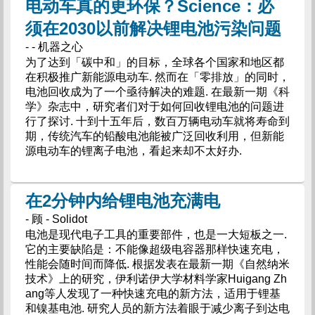
电动车真的更环保？Science：必
须在2030以前解决锂电池污染问题
- - 机器之心
为了达到「碳中和」的目标，全球各个国家和地区都
在积极推广新能源电动车. 然而在「零排放」的同时，
电池回收成为了一个亟待解决的难题. 在最新一期《科
学》杂志中，研究者们对于如何回收锂电池的问题进
行了探讨. 十到十五年后，数百万辆电动车就将寿命到
期，传统汽车的铅酸电池能被广泛回收利用，但新能
源电动车的锂离子电池，看起来却不太好办.
在2分钟内给锂电池充满电
- 顾 - Solidot
电池是现代电子工具的重要部件，也是一大短板之一.
它的主要缺陷是：不能像超级电容器那样快速充电，
性能会随时间而降低. 根据发表在最新一期《自然纳米
技术》上的研究，伊利诺伊大学材料学家Huigang Zh
ang等人发现了一种快速充电的新方法，适用于锂基
和镍基电池. 研究人员的新方法着眼于减少离子到达电