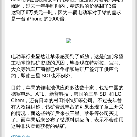
崛起，过去一年半时间内，精炼钴的价格翻了3倍，
达到了8万美元一吨，因为一辆电动车对于钴的需求
是一台 iPhone 的1000倍。
电动车行业显然让苹果感受到了威胁，这是他们希望
主动掌控钴矿资源的原因，毕竟现在特斯拉、宝马、
大众等汽车厂商都已经争相和钴矿厂签订了供应合
约，即使三星 SDI 也不例外。
目前，苹果的锂电池供应商多达数十家，包括中国的
德赛电池、ATL、新普科技，韩国的三星 SDI 和 LG
Chem，还有日本的村田制作所等公司。不过去年曾
有人权组织称，钴矿资源丰富的刚果出现了童工开采
的情况，而这些钴矿后来被三星、苹果等公司买走
了。而苹果后来公布了钴原料供应商，表示不会使用
这种非法渠道获得的钴矿。