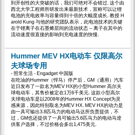
到开创性的大突破的话，我们可绝对不会错过. 这个由
西北大学工程师所研发出来最新技术，宣称可以让锂
电池的充电效率与容量得到十倍的大幅度成长. 教授 H
arold Kung 与他的研究团队表示，此电池技术的关键
在于锂离子在石墨烯层间的流动状态 -- 离子在其中的
流动速度很直接的影响到充电速度的快慢.
Hummer MEV HX电动车 仅限高尔
夫球场专用
- 照常生活 - Engadget 中国版
在吃油的Hummer（悍马）停产后，GM（通用）汽车
近日发布了一款名为MEV HX的小型Hummer 高尔夫
球电动车，其售价被定在1万6千美元. 这款小型高尔
夫球电动车是以2008年的Hummer HX Concept为灵
感来源，因此特别取名为MEV HX. MEV HX的动力是
由一具可输出3.8匹马力的电动马达所负责提供，不
过，GM也还提供了一具可输出5.6匹马力的电动马逹
供客户选择，不过价格会多出1,475美元.