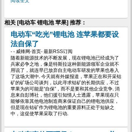
阅读全文
相关 [电动车 锂电池 苹果] 推荐：
电动车“吃光”锂电池 连苹果都要设
法自保了
- - 威锋网-首页- 最新RSS订阅
随着新能源技术的不断发展，现在锂电池已经成为了
兵家必争之地，像是特斯拉这种新能源领军企业就不
用说了，就连早已放弃自主电动车研发的苹果也卷入
了这场大潮中. 今天就有外媒报道，苹果正在和开采钴
矿的矿场公司谈判，以此寻求钴矿的长期供应，不过
苹果为的可能是“自保”，而不是要和其他企业竞争. 消
息来自彭博社，他们援引知情人士透露，苹果现在只
能够依靠其他电池制造商来保证自己的锂电池供应，
但是现在钴矿作为锂电池的重要原料正处于短缺之
中，这促使苹果采取了行动.