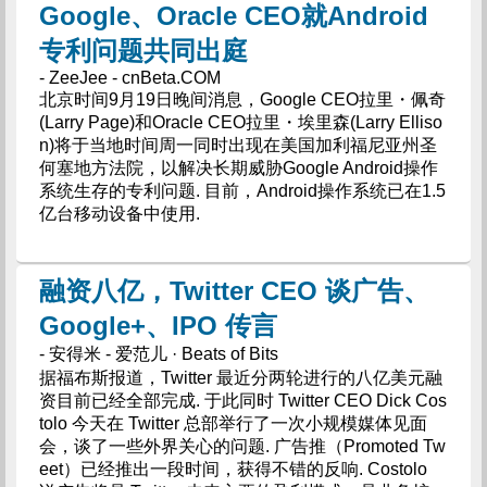
Google、Oracle CEO就Android
专利问题共同出庭
- ZeeJee - cnBeta.COM
北京时间9月19日晚间消息，Google CEO拉里・佩奇
(Larry Page)和Oracle CEO拉里・埃里森(Larry Elliso
n)将于当地时间周一同时出现在美国加利福尼亚州圣
何塞地方法院，以解决长期威胁Google Android操作
系统生存的专利问题. 目前，Android操作系统已在1.5
亿台移动设备中使用.
融资八亿，Twitter CEO 谈广告、
Google+、IPO 传言
- 安得米 - 爱范儿 · Beats of Bits
据福布斯报道，Twitter 最近分两轮进行的八亿美元融
资目前已经全部完成. 于此同时 Twitter CEO Dick Cos
tolo 今天在 Twitter 总部举行了一次小规模媒体见面
会，谈了一些外界关心的问题. 广告推（Promoted Tw
eet）已经推出一段时间，获得不错的反响. Costolo