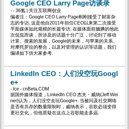
Google CEO Larry Page访谈录
- - 36氪 | 关注互联网创业
编者注：Google CEO Larry Page刚刚接受了财富杂
志的专访. 这是他自2011年担任CEO以来第二次接受
平面媒体如此规模的长篇专访. 在媒体面前腼腆的他此
次侃侃而谈，所涉及的话题十分广泛，讨论到了移动
计算、搜索的发展，Google的未来，与苹果的关系、
对摩托罗拉的整合，以及对管理的认识等话题，我们
编译如下供大家参考.
LinkedIn CEO：人们没空玩Googl
e+
- Ice - cnBeta.COM
据国外媒体报道，LinkedIn CEO 杰夫・威纳(Jeff Wei
ner)认为，人们没空去玩Google+. 当被问及社交网络
是否有共存的数量限制时，威纳表示，谷歌必须变得
更社交化，但他质疑在这点上谷歌能走多远.