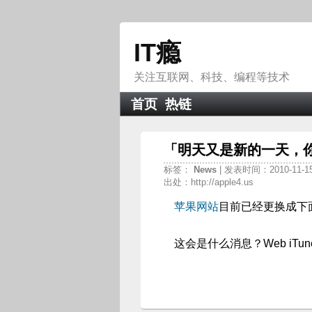
IT瘾
关注互联网、科技、编程等技术
首页
热链
「明天又是新的一天，
标签：
News
| 发表时间：2010-11-1
出处：http://apple4.us
苹果网站
目前已经更换成下
这会是什么消息？Web iTu