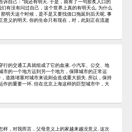
诉自己：“我还有明天. 于是，就有了一句脍炙人口的
我们有没有问过自己，这个世界上真的有明天么. 为什么
 那明天这个时候，是不是又要找借口拖延到后天呢. 事
正意义的明天. 你的生命只有现在，对，此刻正在流逝
穿行的交通工具就组成了它的血液. 小汽车、公交、地
城市的一个地方运到另一个地方，保障城市的正常运
命，道路堵塞对城市来说则会造成重大损失. 所以，保持
运作的重要一环. 但在北京上海这样的巨型城市中，大
怎样，对我而言，父母意义上的家越来越没意义. 这次