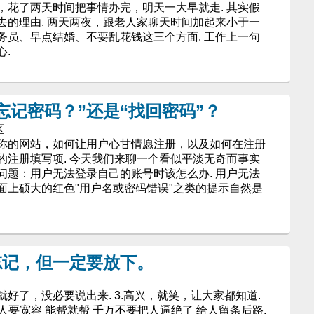
，花了两天时间把事情办完，明天一大早就走. 其实假
去的理由. 两天两夜，跟老人家聊天时间加起来小于一
务员、早点结婚、不要乱花钱这三个方面. 工作上一句
.
忘记密码？”还是“找回密码”？
区
你的网站，如何让用户心甘情愿注册，以及如何在注册
的注册填写项. 今天我们来聊一个看似平淡无奇而事实
问题：用户无法登录自己的账号时该怎么办. 用户无法
面上硕大的红色"用户名或密码错误"之类的提示自然是
忘记，但一定要放下。
好了，没必要说出来. 3.高兴，就笑，让大家都知道.
人要宽容 能帮就帮 千万不要把人逼绝了 给人留条后路.