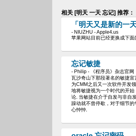
相关 [明天 一天 忘记] 推荐：
「明天又是新的一
- NIUZHU - Apple4.us
苹果网站目前已经更换成下面
忘记敏捷
- Philip - 《程序员》杂志官网
瓦沙奇山下那段著名的敏捷宣
为CMM之后又一次软件开发
地将敏捷视为一个时代的开始
论. 当敏捷在介于自发与非自
躁动就不曾停歇，对于细节的
心忡忡.
oracle 忘记密码