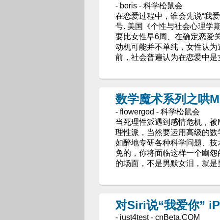
- boris - 科学松鼠会
在恋爱过程中，谁会先说“我爱
号. 美国《个性与社会心理
要比女性早6周、在确定恋爱关
动机可能并不单纯，女性认为过
前，社会普遍认为在恋爱中是女
数学魔术系列之哄M
- flowergod - 科学松鼠会
当死理性派遇到感情危机，被M
理性派，当然要运用高级的数
如醉地专研各种科学问题、技
免的，你将面临这样一个幽怨
的场面，不是男默女泪，就是
对Siri说“我爱你” i
- just4test - cnBeta.COM