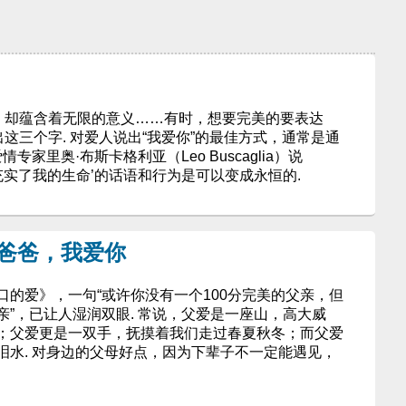
字，却蕴含着无限的意义……有时，想要完美的要表达
出这三个字. 对爱人说出“我爱你”的最佳方式，通常是通
专家里奥·布斯卡格利亚（Leo Buscaglia）说
充实了我的生命’的话语和行为是可以变成永恒的.
ve ：爸爸，我爱你
的爱》，一句“或许你没有一个100分完美的父亲，但
”，已让人湿润双眼. 常说，父爱是一座山，高大威
；父爱更是一双手，抚摸着我们走过春夏秋冬；而父爱
泪水. 对身边的父母好点，因为下辈子不一定能遇见，