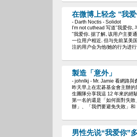
在微博上轻念 "我爱
- Darth Noctis - Solidot
I'm not cuthead 写道
"我爱你. 据了解, 该用户主
一位用户相近. 但与先前某美国
注的用户会为他/她的行为进行
製造「意外」
- johnlkj - Mr. Jamie 看網路
昨天早上在宏碁基金會主辦的龍騰
生團隊分享我這 12 年來的
第一名的還是「如何面對失敗
辦」、「我們要避免失敗」和
男性先说“我爱你”