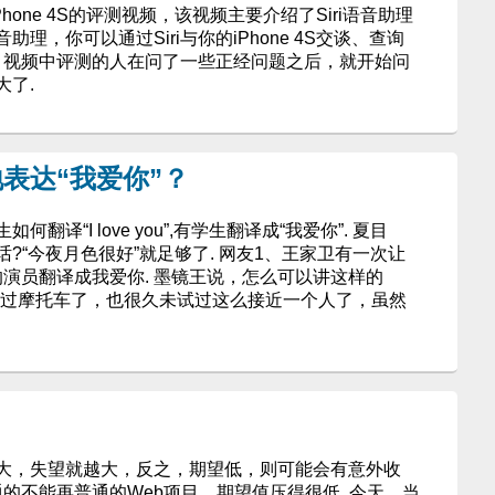
发布了iPhone 4S的评测视频，该视频主要介绍了Siri语音助理
音助理，你可以通过Siri与你的iPhone 4S交谈、查询
. 视频中评测的人在问了一些正经问题之后，就开始问
大了.
表达“我爱你”？
译“I love you”,有学生翻译成“我爱你”. 夏目
?“今夜月色很好”就足够了. 网友1、王家卫有一次让
u，有的演员翻译成我爱你. 墨镜王说，怎么可以讲这样的
坐过摩托车了，也很久未试过这么接近一个人了，虽然
大，失望就越大，反之，期望低，则可能会有意外收
通的不能再普通的Web项目，期望值压得很低. 今天，当