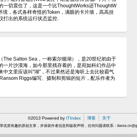
震住了，这是一个比ThoughtWorks还ThoughtW
作环境，各式各样奇怪的Token，满眼的卡片墙，高高挂
仪打出的系统运行状态监控.
e Salton Sea，一称索尔顿湖），是20世纪初由于
的一片沙漠海，如今那里残存着的，是宛如科幻作品中
格说来中文里应该叫“湖”，不过果然还是海听上去比较霸气
用户Ransom Riggs编写、摄制和剪辑的短片，配乐作者为
©2013 Powered by
ITIndex
博客
关于
享优质有趣的原创文章，并保留作者信息和版权声明，任何问题请联系：
itarea.cn@