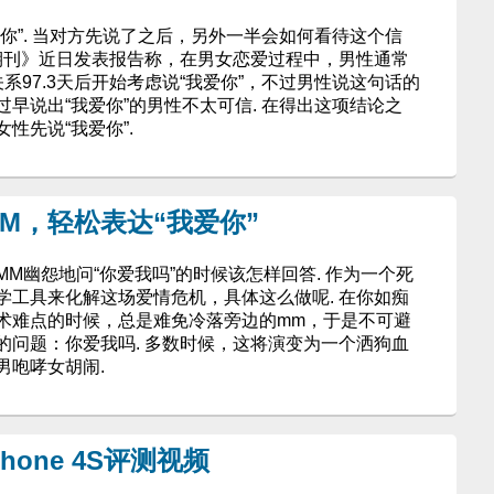
你”. 当对方先说了之后，另外一半会如何看待这个信
学期刊》近日发表报告称，在男女恋爱过程中，男性通常
系97.3天后开始考虑说“我爱你”，不过男性说这句话的
早说出“我爱你”的男性不太可信. 在得出这项结论之
性先说“我爱你”.
M，轻松表达“我爱你”
M幽怨地问“你爱我吗”的时候该怎样回答. 作为一个死
学工具来化解这场爱情危机，具体这么做呢. 在你如痴
术难点的时候，总是难免冷落旁边的mm，于是不可避
的问题：你爱我吗. 多数时候，这将演变为一个洒狗血
男咆哮女胡闹.
Phone 4S评测视频