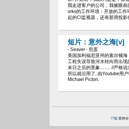
我走进客户的公司，我被眼前的一切
orks的工作环境：开放的工
起的CI监视器，还有那用投影
短片：意外之海[v]
- Seaver - 煎蛋
美国加利福尼亚州的索尔顿海（Th
工程失误导致河水转向而出现
末日之后的景象……. //严
所以就沿用了. 由Youtube
Michael Picton.
IT瘾
坚持分