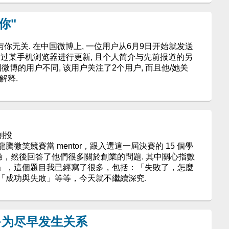
你"
"我爱你, 与你无关. 在中国微博上, 一位用户从6月9日开始就发送
要通过某手机浏览器进行更新, 且个人简介与先前报道的另
微博的用户不同, 该用户关注了2个用户, 而且他/她关
解释.
與創投
微笑競賽當 mentor，跟入選這一屆決賽的 15 個學
經驗，然後回答了他們很多關於創業的問題. 其中關心指數
」，這個題目我已經寫了很多，包括：「失敗了，怎麼
「成功與失敗」等等，今天就不繼續深究.
多为尽早发生关系