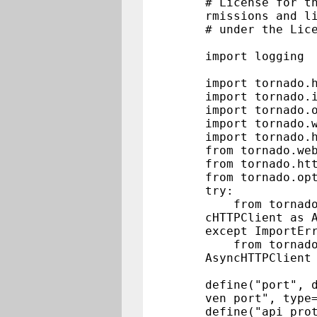
# License for t
rmissions and l
# under the Lic
import logging
import tornado.
import tornado.
import tornado.
import tornado.
import tornado.
from tornado.we
from tornado.ht
from tornado.op
try:
from tornado.c
cHTTPClient as 
except ImportEr
from tornado.s
AsyncHTTPClient
define("port", 
ven port", type
define("api_pro