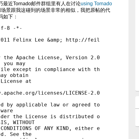
最近Tornado邮件群组里有人在讨论
using Tornado
用场景跟我这碰到的场景非常的相似，我把原帖的代
码如下：
tf-8 -*-
2011 Felinx Lee &amp; http://feil
r the Apache License, Version 2.0
; you may
file except in compliance with th
may obtain
 License at
pache.org/licenses/LICENSE-2.0
ed by applicable law or agreed to
tware
nder the License is distributed o
SIS, WITHOUT
 CONDITIONS OF ANY KIND, either e
ed. See the