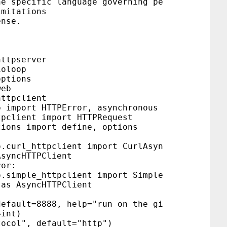
he specific language governing pe
imitations
ense.
httpserver
ioloop
options
web
httpclient
b import HTTPError, asynchronous
tpclient import HTTPRequest
tions import define, options
url_httpclient import CurlAsyn
AsyncHTTPClient
ror:
imple_httpclient import Simple
 as AsyncHTTPClient
default=8888, help="run on the gi
=int)
tocol", default="http")