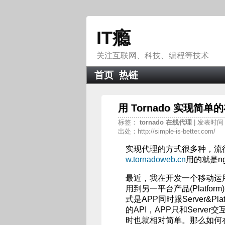
IT瘾
关注互联网、科技、编程等技术
首页
热链
用 Tornado 实现简
标签：
tornado
在线代理
| 发表时间：2
出处：http://simple-is-better.com/
实现代理的方式很多种，流
w.tornadoweb.cn
用的就是ng
最近，我在开发一个移动运用(
用到另一平台产品(Platf
式是APP同时跟Server&Pla
的API，APP只和Serv
时也就相对简单。那么如何在Se