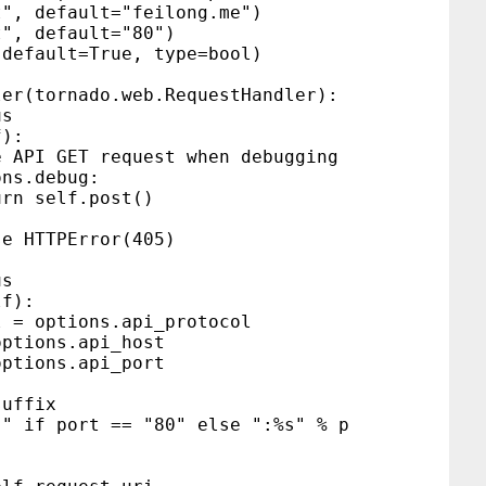
t", default="feilong.me")
t", default="80")
 default=True, type=bool)
ler(tornado.web.RequestHandler):
s
):
GET request when debugging
.debug:
lf.post()
PError(405)
s
f):
ptions.api_protocol
ons.api_host
ons.api_port
ffix
port == "80" else ":%s" % p