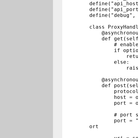
define("api_hos
define("api_por
define("debug",
class ProxyHand
@asynchronou
def get(self
# enable API 
if options
return se
else:
raise HTT
@asynchronou
def post(sel
protocol = o
host = opti
port = opti
# port su
port = "" if 
ort