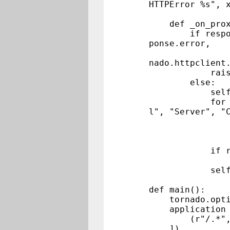
HTTPError %s", 
def _on_proxy
if response.e
ponse.error,
nado.httpclient
raise HTT
else:
self.set_st
for header 
l", "Server", "
v = respon
if 
self.set
if respon
self.writ
self.fin
def main():
tornado.option
application = 
(r"/.*", Pr
])