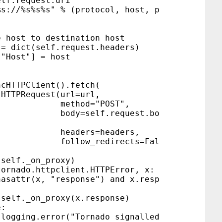
request.uri
s%s%s" % (protocol, host, p
t to destination host
ct(self.request.headers)
st"] = host
lient().fetch(
est(url=url,
d="POST",
elf.request.bo
rs=headers,
_redirects=Fal
n_proxy)
o.httpclient.HTTPError, x:
x, "response") and x.resp
proxy(x.response)
:
ror("Tornado signalled