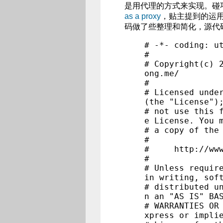
是用代理的方式来实现。碰巧
as a proxy
，贴主提到的运
码做了些整理和简化，源代
# -*- coding: u
#
# Copyright(c) 
ong.me/
#
# Licensed unde
(the "License")
# not use this 
e License. You 
# a copy of the
#
# http://www.a
#
# Unless requir
in writing, sof
# distributed u
n an "AS IS" BA
# WARRANTIES OR
xpress or impli