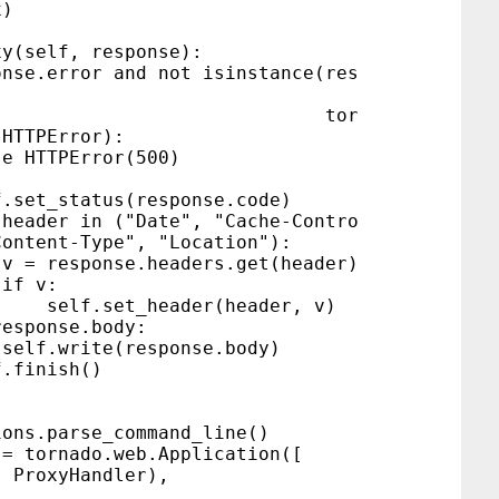
x)
(self, response):
rror and not isinstance(res
tor
.HTTPError):
PError(500)
atus(response.code)
in ("Date", "Cache-Contro
Content-Type", "Location"):
se.headers.get(header)
v:
_header(header, v)
se.body:
e(response.body)
ish()
s.parse_command_line()
tornado.web.Application([
oxyHandler),