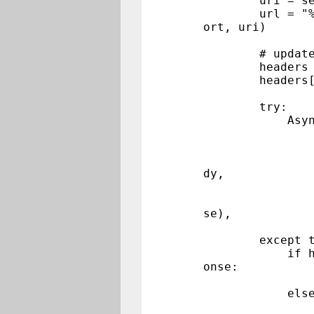
uri = self.
url = "%s://%
ort, uri)
# update hos
headers = di
headers["Ho
try:
AsyncHTTPC
HTTPRequ
metho
body=s
dy,
heade
follow
se),
self._o
except tornad
if hasattr(
onse:
self._on_
else
logging.er