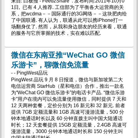
来自: 白板报 - FeedzShare . 发布时间:2011年10月0
1日, 已有 4 人推荐. 工信部为了平衡各大运营商的关
系，把wcdma－－国际通行的3G网络－－这块肥肉给
了中国联通. 有人认为，联通从此可以携iPhone打一
场翻身仗了. 然而，从我和身边朋友的经历来看，联通
的服务与它所掌握的技术，实在难以匹配.
微信在东南亚推“WeChat GO 微信
乐游卡”，聊微信免流量
- - PingWest品玩
PingWest 品玩 9 月 8 日报道，微信与新加坡第二大
电信运营商 StarHub（星和电信）合作，推出一款名
为“WeChat GO 微信乐游卡”的电话卡产品. “微信乐游
卡”用户在境内可以免流量使用微信，同时提供 7 天和
12 天两种套餐，定价分别为 16 新元和 32 新元. 前者
提供 7GB 定额流量和 1GB 高速可漫游流量，500 分
钟本地通话时长以及 60 分钟直拨主叫中国大陆通话
时长；12 天套餐提供 15GB 定额流量，2.4GB 高速可
漫游流量，3000 分钟本地通话时长和 150 分钟主叫
中国大陆通话时长.