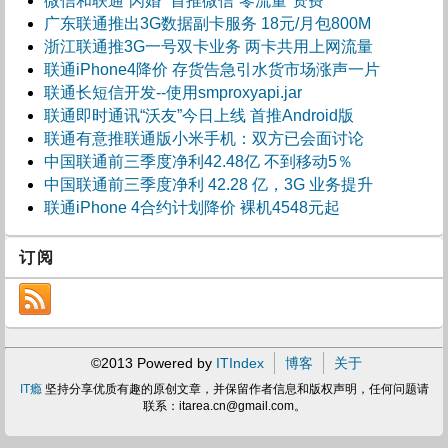
微信和联通“闪婚” 首推微信“零流量”资费
广东联通推出3G数据副卡服务 18元/月包800M
浙江联通推3G一号双卡业务 两卡共用上网流量
联通iPhone4降价 存货告急引水货市场涨声一片
联通长短信开发--使用smproxyapi.jar
联通即时通讯“沃友”今日上线 首推Android版
联通有意推联通版小米手机：双方已会面讨论
中国联通前三季度净利42.48亿 不到移动5％
中国联通前三季度净利 42.28 亿，3G 业务提升
联通iPhone 4合约计划降价 裸机4548元起
订阅
©2013 Powered by
ITIndex
博客
关于
IT瘾
坚持分享优质有趣的原创文章，并保留作者信息和版权声明，任何问题请
联系：
itarea.cn@gmail.com
。