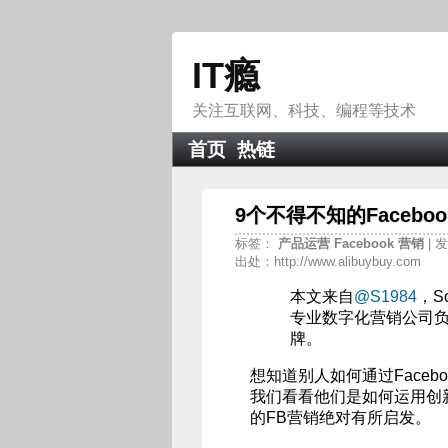
IT瘾
关注互联网、科技、编程等技术
首页
热链
9个不得不知的Facebo
标签：
产品运营
Facebook
营销
| 
出处：http://www.alibuybuy.com
本文来自
@S1984
，S
专业数字化营销公司
牌。
想知道别人如何通过Face
我们看看他们是如何运用创
的FB营销绝对有所启发。