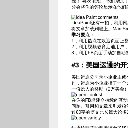
除了“喜欢”按钮，他们增加
分会将你的评论显示在他们
IdeaPaint还有一招，
将文章加载到墙上。Mari 
学习要点：
1，利用热点在欢迎页面上
2，利用视频教育启迪用户
3，利用FB页面手动加自动
#3：美国运通的
美国运通公司为小企业主或
作，运通为小企业搞了一个
一份诱人的奖励（2万美金
在你的FB墙建立持续的互
问题、引用和文章来引发粉丝们
过80字的博文比长篇大论多
运通还非常聪明地结合了奖