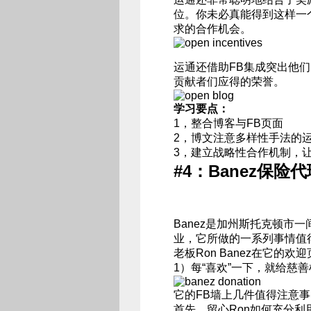
位。你未必真能得到这样一
求的合作机会。
运通还借助FB集成突出他
贡献者们应得的荣誉。
学习要点：
1，整合博客与FB页面
2，博文注意多样性手法的
3，建立战略性合作机制，
#4：Banez保险
Banez是加州斯托克顿市
业，它所做的一系列事情值
老板Ron Banez在它
1）每“喜欢”一下，就给慈
它的FB墙上几件值得注意事
首先，留心Ron如何充分