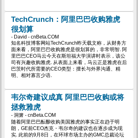
TechCrunch：阿里巴巴收购雅虎
很划算
- David - cnBeta.COM
知名科技博客网站TechCrunch昨天载文称，从财务方
面来看，阿里巴巴收购雅虎是很划算的，非常明智. 阿
里巴巴CEO马云今天在斯坦福大学演讲时表示，该公
司有兴趣收购雅虎. 从表面上来看，马云正是雅虎在后
巴茨时代所需要的CEO类型：擅长与外界沟通、精
明、相对寡言少语.
韦尔奇建议成真 阿里巴巴收购或将
拯救雅虎
- 洞箫 - cnBeta.COM
随着阿里巴巴酝酿收购美国雅虎的事实正在趋于明
朗，GE前CEO杰克・韦尔奇的建议也在逐步成为现
实. 此前的9月8日，在环球市场主办的GMC总裁论坛