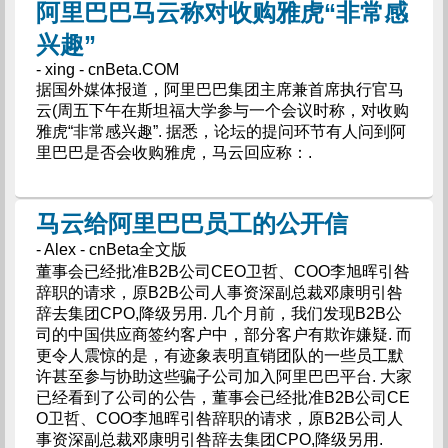
阿里巴巴马云称对收购雅虎“非常感
兴趣”
- xing - cnBeta.COM
据国外媒体报道，阿里巴巴集团主席兼首席执行官马
云(周五下午在斯坦福大学参与一个会议时称，对收购
雅虎“非常感兴趣”. 据悉，论坛的提问环节有人问到阿
里巴巴是否会收购雅虎，马云回应称：.
马云给阿里巴巴员工的公开信
- Alex - cnBeta全文版
董事会已经批准B2B公司CEO卫哲、COO李旭晖引咎
辞职的请求，原B2B公司人事资深副总裁邓康明引咎
辞去集团CPO,降级另用. 几个月前，我们发现B2B公
司的中国供应商签约客户中，部分客户有欺诈嫌疑. 而
更令人震惊的是，有迹象表明直销团队的一些员工默
许甚至参与协助这些骗子公司加入阿里巴巴平台. 大家
已经看到了公司的公告，董事会已经批准B2B公司CE
O卫哲、COO李旭晖引咎辞职的请求，原B2B公司人
事资深副总裁邓康明引咎辞去集团CPO,降级另用.