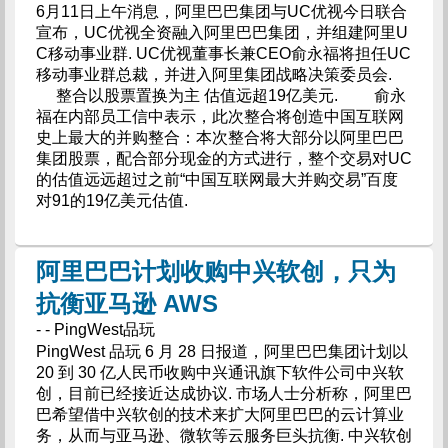
6月11日上午消息，阿里巴巴集团与UC优视今日联合
宣布，UC优视全资融入阿里巴巴集团，并组建阿里U
C移动事业群. UC优视董事长兼CEO俞永福将担任UC
移动事业群总裁，并进入阿里集团战略决策委员会.
整合以股票置换为主 估值远超19亿美元. 俞永
福在内部员工信中表示，此次整合将创造中国互联网
史上最大的并购整合：本次整合将大部分以阿里巴巴
集团股票，配合部分现金的方式进行，整个交易对UC
的估值远远超过之前“中国互联网最大并购交易”百度
对91的19亿美元估值.
阿里巴巴计划收购中兴软创，只为
抗衡亚马逊 AWS
- - PingWest品玩
PingWest 品玩 6 月 28 日报道，阿里巴巴集团计划以
20 到 30 亿人民币收购中兴通讯旗下软件公司中兴软
创，目前已经接近达成协议. 市场人士分析称，阿里巴
巴希望借中兴软创的技术来扩大阿里巴巴的云计算业
务，从而与亚马逊、微软等云服务巨头抗衡. 中兴软创