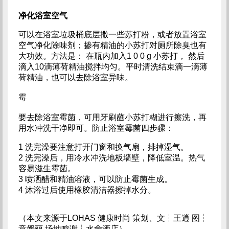
净化浴室空气
可以在浴室垃圾桶底层撒一些苏打粉，或者放置浴室
空气净化除味剂；掺有精油的小苏打对厕所除臭也有
大功效。方法是： 在瓶内加入1 0 0 g 小苏打， 然后
滴入10滴薄荷精油搅拌均匀。平时清洗结束滴一滴薄
荷精油，也可以去除浴室异味。
霉
要去除浴室霉菌，可用牙刷蘸小苏打糊进行擦洗，再
用水冲洗干净即可。防止浴室霉菌四步骤：
1 洗完澡要注意打开门窗和换气扇，排掉湿气。
2 洗完澡后，用冷水冲洗地板墙壁，降低室温。热气
容易滋生霉菌。
3 喷洒醋和精油溶液，可以防止霉菌生成。
4 沐浴过后使用橡胶清洁器擦掉水分。
（本文来源于LOHAS 健康时尚 策划、文┆王逍 图┆
章媛丽 场地鸣谢┆水舍酒店）