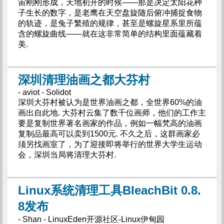
宙刚刚形成，天地初开的时候——那是决定太阳花种
子生长的数字，是老鹰在天空盘旋随后俯冲捕捉食物
的轨迹，是兔子繁殖的规律，甚至是螺旋星系里所蕴
含的螺旋曲线——就在这非常简单的结构里面蕴藏着
美.
深圳清理油画之都大芬村
- aviot - Solidot
深圳大芬村被认为是世界油画之都，全世界60%的油
画出自此地. 大芬村云集了数千位画师，他们的工作主
要是复制世界著名画家的作品，例如一幅梵高的油画
复制品最高可以卖到1500元. 不久之后，这群画家必
须另找画室了，为了迎接即将举行的世界大学生运动
会，深圳当局将清理大芬村.
Linux系统清理工具BleachBit 0.8.
8发布
- Shan - LinuxEden开源社区-Linux伊甸园