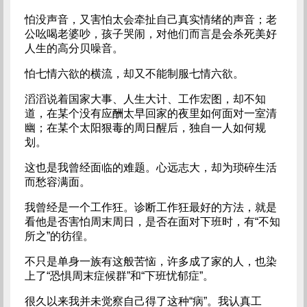
怕没声音，又害怕太会牵扯自己真实情绪的声音；老
公吆喝老婆吵，孩子哭闹，对他们而言是会杀死美好
人生的高分贝噪音。
怕七情六欲的横流，却又不能制服七情六欲。
滔滔说着国家大事、人生大计、工作宏图，却不知
道，在某个没有应酬太早回家的夜里如何面对一室清
幽；在某个太阳狠毒的周日醒后，独自一人如何规
划。
这也是我曾经面临的难题。心远志大，却为琐碎生活
而愁容满面。
我曾经是一个工作狂。诊断工作狂最好的方法，就是
看他是否害怕周末周日，是否在面对下班时，有“不知
所之”的彷徨。
不只是单身一族有这般苦恼，许多成了家的人，也染
上了“恐惧周末症候群”和“下班忧郁症”。
很久以来我并未觉察自己得了这种“病”。我认真工