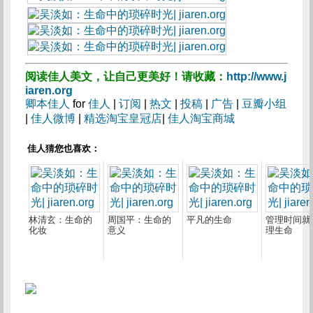
阅读佳人美文，让自己更美好！请收藏：
http://www.j
iaren.org
卿本佳人
for
佳人
|
订阅
|
热文
|
投稿
|
广告
|
豆瓣小组
|
佳人微博
|
精选淘宝皇冠店
|
佳人淘宝商城
佳人猜您也喜欢：
林清玄：生命的
周国平：生命的
平凡的生命
管理时间就
化妆
意义
理生命