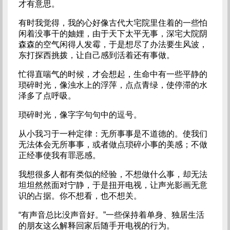
才有意思。
有时我觉得，我的心好像古代大宅院里住着的一些怕
闲着没事干的妯娌，由于天下太平无事，深宅大院阴
森森的空气闲得人发霉，于是想尽了办法要生风波，
东打探西挑拨，让自己感到活着还有事做。
忙得直喘气的时候，才会想起，生命中有一些平静的
琐碎时光，像浊水上的浮萍，点点青绿，使停滞的水
泽多了点呼吸。
琐碎时光，像字字句句中的逗号。
从小我习于一种定律：无所事事是不道德的。使我们
无法体会无所事事，或者做点琐碎小事的美感；不做
正经事使我有罪恶感。
我想很多人都有类似的经验，不想做什么事，却无法
坦坦然然面对宁静，于是扭开电视，让声光影画无意
识的占据。你不想看，也不想关。
“有声音总比没声音好。”一些保持着单身、独居生活
的朋友这么解释回家后随手开电视的行为。