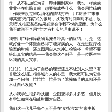
作，从不以加班为苦；即使回到家中，我也一样兢兢
业业坐在电脑桌前，想要完成些什么；我会用忙碌的
工作表来度过难以消化的情绪打击，用“我很忙”来推
却某些“鸿门宴”式的饭局，以“没有时间啊对不起，改
天吧”来推延某些结果必定会使我不悦的应酬。为什么
我不敢说不？用“忙”才有扎实的理由说不！
我曾用忙碌作障蔽物遮掩各种真正的症结。可是，这
就好像一个怀疑自己得了糖尿病的人，在走进医疗检
验室的时候，还企图用自来水冲进检验杯，希望不要
验出真实的结果——我会举这个例子，是一位医生告
诉我的真人实事。
忙忙忙，忙是为了自己的理想还是不让别人失望？有
首歌这么唱进很多城市人的心里，我大概可以为它多
加一个问句：忙忙忙，忙是为了遮掩痛苦的真相还是
不让自己发慌？
从小我学过很多种技能，企图变得多才多艺，但并没
有学过如何在独处时面对自己。
我们这一代几乎每个人不是在“食指浩繁”的家中长