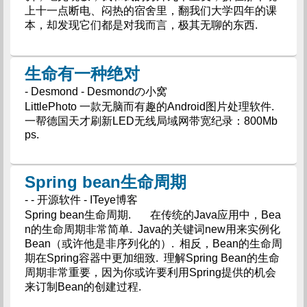
上十一点断电、闷热的宿舍里，翻我们大学四年的课
本，却发现它们都是对我而言，极其无聊的东西.
生命有一种绝对
- Desmond - Desmondの小窝
LittlePhoto 一款无脑而有趣的Android图片处理软件.
一帮德国天才刷新LED无线局域网带宽纪录：800Mb
ps.
Spring bean生命周期
- - 开源软件 - ITeye博客
Spring bean生命周期. 在传统的Java应用中，Bea
n的生命周期非常简单. Java的关键词new用来实例化
Bean（或许他是非序列化的）. 相反，Bean的生命周
期在Spring容器中更加细致. 理解Spring Bean的生命
周期非常重要，因为你或许要利用Spring提供的机会
来订制Bean的创建过程.