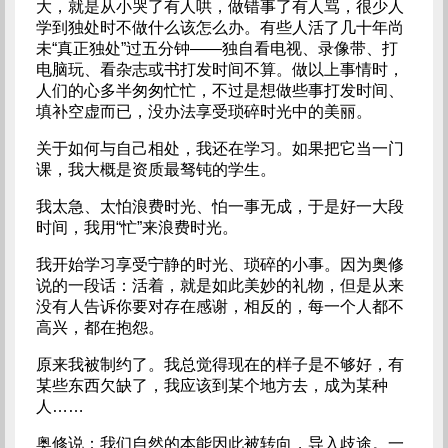
大，就是从小哭了有人哄，做错事了有人骂，很少人
学到独处时不做什么该怎么办。有些人活了几十年尚
未“真正独处”过五分钟——独自看电视、录像带、打
电脑玩、看杂志或书打发时间不算。做以上事情时，
人们的心多半匆匆忙忙，不过是想做些事打发时间、
填补空虚而已，没办法享受琐碎时光中的美丽。
关于如何与自己相处，我还在学习。如果把它当一门
课，我大概是资质最驽钝的学生。
我太急、太怕浪费时光、怕一事无成，于是好一大段
时间，我用“忙”来浪费时光。
我开始学习享受宁静的时光、琐碎的小事。因为奥修
说的一段话：活着，就是如此美妙的礼物，但是从来
没有人告诉你要对存在感谢，相反的，每一个人都不
高兴，都在抱怨。
原来我被制约了。我总觉得现在的样子是不够好，有
某些东西欠缺了，我应该到某个地方去，成为某种
人……
奥修说：我们自然的本能因此被转向，导入歧途。一