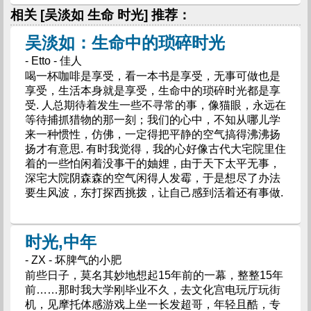
相关 [吴淡如 生命 时光] 推荐：
吴淡如：生命中的琐碎时光
- Etto - 佳人
喝一杯咖啡是享受，看一本书是享受，无事可做也是
享受，生活本身就是享受，生命中的琐碎时光都是享
受. 人总期待着发生一些不寻常的事，像猫眼，永远在
等待捕抓猎物的那一刻；我们的心中，不知从哪儿学
来一种惯性，仿佛，一定得把平静的空气搞得沸沸扬
扬才有意思. 有时我觉得，我的心好像古代大宅院里住
着的一些怕闲着没事干的妯娌，由于天下太平无事，
深宅大院阴森森的空气闲得人发霉，于是想尽了办法
要生风波，东打探西挑拨，让自己感到活着还有事做.
时光,中年
- ZX - 坏脾气的小肥
前些日子，莫名其妙地想起15年前的一幕，整整15年
前……那时我大学刚毕业不久，去文化宫电玩厅玩街
机，见摩托体感游戏上坐一长发超哥，年轻且酷，专