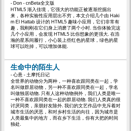
- Don - cnBeta全文版
HTML5 渐入佳境，它强大的功能正被逐渐挖掘出
来，各种实验性应用层出不穷，本文介绍几个由 Haki
m El Hattab 设计的 HTML5 趣味小应用，它们非常有
趣，我刚刚在它们身上消磨了两个小时. 当你体验完这
几个小应用，会发现 HTML5 比你想象的更强大. 在浩
瀚的星系间履行，小心装上些红色的星球，绿色的星
球可以吃掉，可以增加体能.
生命中的陌生人
- 心悬 - 土摩托日记
全世界的动物分为两种，一种喜欢跟同类在一起，学
名叫做群居动物，另一种不喜欢跟同类在一起，学名
叫做独居动物. 只有人这种动物例外，我们人类是唯一
一种不喜欢跟同类在一起的群居动物. 我们人类真的很
讨厌同类，亲朋好友除外. 我们的文艺作品中充斥着对
城市生活的厌恶，和对乡村生活的向往，因为城市是
人类最集中的地方，而在乡下生活，你有大把的时间
独处.