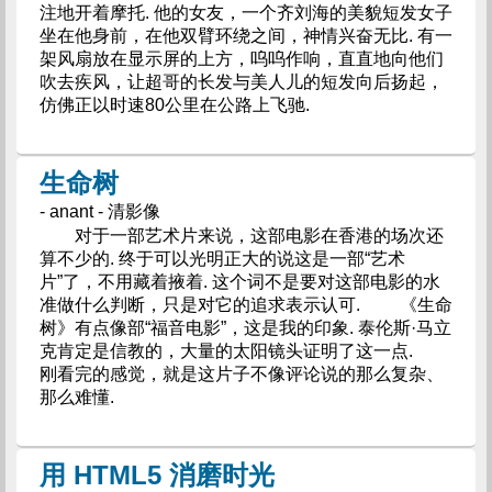
注地开着摩托. 他的女友，一个齐刘海的美貌短发女子
坐在他身前，在他双臂环绕之间，神情兴奋无比. 有一
架风扇放在显示屏的上方，呜呜作响，直直地向他们
吹去疾风，让超哥的长发与美人儿的短发向后扬起，
仿佛正以时速80公里在公路上飞驰.
生命树
- anant - 清影像
对于一部艺术片来说，这部电影在香港的场次还
算不少的. 终于可以光明正大的说这是一部“艺术
片”了，不用藏着掖着. 这个词不是要对这部电影的水
准做什么判断，只是对它的追求表示认可. 《生命
树》有点像部“福音电影”，这是我的印象. 泰伦斯·马立
克肯定是信教的，大量的太阳镜头证明了这一点.
刚看完的感觉，就是这片子不像评论说的那么复杂、
那么难懂.
用 HTML5 消磨时光