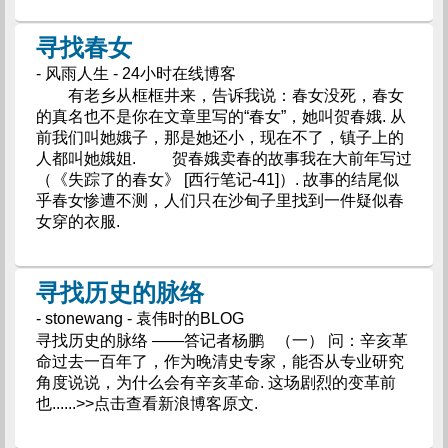
寻找春女
- 风雨人生 - 24小时在线博客
有老乡从框框井来，告诉我说：春女没死，春女
的真名也不是你在文章里写的“春女”，她叫贺春娥. 从
前我们叫她娥子，那是她还小，现在不了，镇子上的
人都叫她娥姐. 贺春娥卖春的故事我在大前年写过
（《失踪了的春女》 [西行笔记-41]）. 故事的结尾似
乎春女惨遭不测，人们只在沙甸子里找到一件疑似春
女穿的衣服.
寻找历史的脉络
- stonewang - 袁伟时的BLOG
寻找历史的脉络 ——答记者杨鹏 （一） 问：辛亥革
命过去一百年了，作为晚清史专家，能否从专业研究
角度说说，为什么会有辛亥革命. 这场剧烈的变革前
也......>>点击查看新浪博客原文.