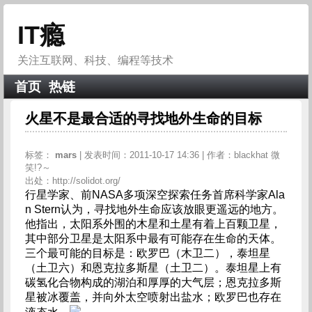
IT瘾
关注互联网、科技、编程等技术
首页
热链
火星不是最合适的寻找地外生命的目标
标签：
mars
| 发表时间：2011-10-17 14:36 | 作者：blackhat 微
笑!?～
出处：http://solidot.org/
行星学家、前NASA多项深空探索任务首席科学家Ala
n Stern认为，寻找地外生命应该放眼更遥远的地方。
他指出，太阳系外围的木星和土星有着上百颗卫星，
其中部分卫星是太阳系中最有可能存在生命的天体。
三个最可能的目标是：欧罗巴（木卫二），泰坦星
（土卫六）和恩克拉多斯星（土卫二）。泰坦星上有
碳氢化合物构成的湖泊和厚厚的大气层；恩克拉多斯
星被冰覆盖，并向外太空喷射出盐水；欧罗巴也存在