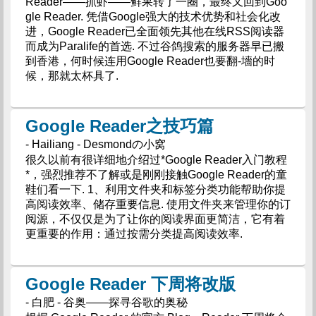
Reader——抓虾——鲜果转了一圈，最终又回到Goo
gle Reader. 凭借Google强大的技术优势和社会化改
进，Google Reader已全面领先其他在线RSS阅读器
而成为Paralife的首选. 不过谷鸽搜索的服务器早已搬
到香港，何时候连用Google Reader也要翻-墻的时
候，那就太杯具了.
Google Reader之技巧篇
- Hailiang - Desmondの小窝
很久以前有很详细地介绍过*Google Reader入门教程
*，强烈推荐不了解或是刚刚接触Google Reader的童
鞋们看一下. 1、利用文件夹和标签分类功能帮助你提
高阅读效率、储存重要信息. 使用文件夹来管理你的订
阅源，不仅仅是为了让你的阅读界面更简洁，它有着
更重要的作用：通过按需分类提高阅读效率.
Google Reader 下周将改版
- 白肥 - 谷奥——探寻谷歌的奥秘