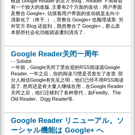
根据 Google Reader 的官方 Blog，Reader 下周将会
有一个较大的改版. 主要有2个方面的改动：用户界面
及整合 Google+. 估摸着用户界面的改动就是走向小
清新化了（终于. ），而整合 Google+ 也顺理成章. 另
外官方 Blog 还提到，既然整合了 Google+，那么原
本那些社会化功能就该遭到清洗了.
Google Reader关闭一周年
- - Solidot
一年前，Google关闭了受欢迎的RSS阅读器Google
Reader. 一年之后，你的阅读习惯是否发生了改变. 部
分人相信Google有先见之明，他们已经不用RSS阅读
器了. 然而还是有大量人继续在用，在Google Reader
关闭之后，他们迁移到了各种替代，如Feedly、The
Old Reader、Digg Reader等.
Google Reader リニューアル。ソ
ーシャル機能は Google+ へ