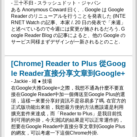
- 三十不归 - スラッシュドット・ジャパン
ある Anonymous Coward 曰く、. Google は Google
Reader のリニューアルを行うことを発表した (INTE
RNET Watch の記事、本家 /. 20 日の発表で「来週」
と述べているので今週には変更が施されるだろう. G
oogle Reader Blog の記事によると、他の Google の
サービス同様まずデザインが一新されるとのこと.
[Chrome] Reader to Plus 從Goog
le Reader直接分享文章到Google+
- Jackie - 靖 ● 技場
在Google大推Google+之際，我想不通為什麼不要直
接在Google Reader中加一個傳送至Google Plus的選
項，這樣一來要分享好資訊不是容易多了嗎. 在官方的
正式版功能出來前，我想最方便的方法應該還是利用
擴充套件來達成，而「Reader to Plus」是我目前找
到可用的外掛，今天測試的結果是可以正常運作的，
想要在Google Reader中直接分享文章到Google Plus
的網友，可以考慮一下這個Chrome外掛.