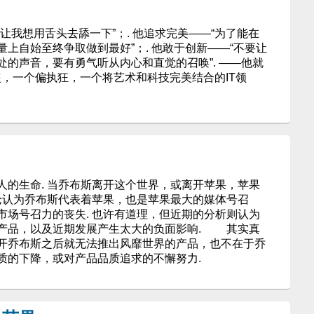
让我想用舌头去舔一下”；. 他追求完美——“为了能在
上自始至终争取做到最好”；. 他敢于创新——“不要让
的声音，要有勇气听从内心和直觉的召唤”. ——他就
海盗，一个偏执狂，一个将艺术和科技完美结合的IT领
生命. 当乔布斯离开这个世界，或离开苹果，苹果
认为乔布斯代表着苹果，也是苹果最大的媒体号召
市场号召力的丧失. 也许有道理，但近期的分析则认为
产品，以及近期发展产生太大的负面影响. 其实真
开乔布斯之后就无法推出风靡世界的产品，也不在于乔
质的下降，或对产品品质追求的不懈努力.