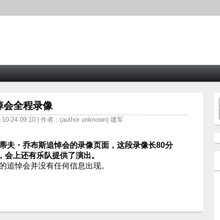
悼会全程录像
0-24 09:10 | 作者：(author unknown) 建军
史蒂夫・乔布斯追悼会的录像页面，这段录像长80分
k主持，会上还有乐队提供了演出。
行的追悼会并没有任何信息出现。