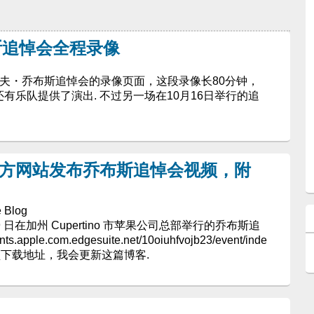
斯追悼会全程录像
蒂夫・乔布斯追悼会的录像页面，这段录像长80分钟，
会上还有乐队提供了演出. 不过另一场在10月16日举行的追
果官方网站发布乔布斯追悼会视频，附
 Blog
在加州 Cupertino 市苹果公司总部举行的乔布斯追
pple.com.edgesuite.net/10oiuhfvojb23/event/inde
到视频下载地址，我会更新这篇博客.