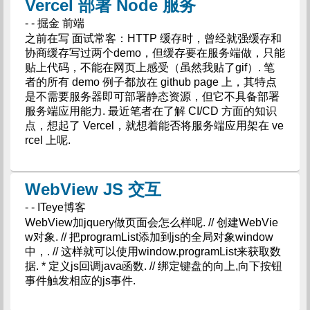
Vercel 部署 Node 服务
- - 掘金 前端
之前在写 面试常客：HTTP 缓存时，曾经就强缓存和
协商缓存写过两个demo，但缓存要在服务端做，只能
贴上代码，不能在网页上感受（虽然我贴了gif）. 笔
者的所有 demo 例子都放在 github page 上，其特点
是不需要服务器即可部署静态资源，但它不具备部署
服务端应用能力. 最近笔者在了解 CI/CD 方面的知识
点，想起了 Vercel，就想着能否将服务端应用架在 ve
rcel 上呢.
WebView JS 交互
- - ITeye博客
WebView加jquery做页面会怎么样呢. // 创建WebVie
w对象. // 把programList添加到js的全局对象window
中，. // 这样就可以使用window.programList来获取数
据. * 定义js回调java函数. // 绑定键盘的向上,向下按钮
事件触发相应的js事件.