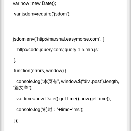
var now=new Date();   
 var jsdom=require(‘jsdom’);
jsdom.env(“http://marshal.easymorse.com”, [   
   'http://code.jquery.com/jquery-1.5.min.js'   
 ],   
 function(errors, window) {   
   console.log(“本页有”, window.$(“div .post”).length, 
“篇文章”);   
   var time=new Date().getTime()-now.getTime();   
   console.log(‘耗时：’+time+’ms’);   
 });