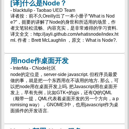
[译]什么是Node？
- blacktulip - Taobao UED Team
译者按：前不久Oreilly出了一本小册子“What is Nod
e?”，扼要的讲解了Node的身世和所适用的场景，作
者文笔轻松流畅、内容充实，是非常难得的学习资料.
译文全文：http://jayli.github.com/whatisnode/index.ht
ml. 作者：Brett McLaughlin ，原文：What is Node?.
用node作桌面开发
- InterMa - CNode社区
node的定位是，server-side javascript. 但程序员最爱
做的事，就是把一个东西用在不该用的地方. 那么，可
以把node用在桌面开发上吗. 把Javascript用在桌面开
发上，早有先例，比如GTK+的gjs，还有Qt的QML
（顺带一提，QML代表着桌面开发的另一个方向，a p
romising way），GNOME3中，也用javascript作为桌
面插件的开发语言.