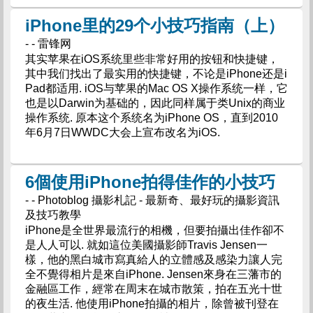
iPhone里的29个小技巧指南（上）
- - 雷锋网
其实苹果在iOS系统里些非常好用的按钮和快捷键，
其中我们找出了最实用的快捷键，不论是iPhone还是i
Pad都适用. iOS与苹果的Mac OS X操作系统一样，它
也是以Darwin为基础的，因此同样属于类Unix的商业
操作系统. 原本这个系统名为iPhone OS，直到2010
年6月7日WWDC大会上宣布改名为iOS.
6個使用iPhone拍得佳作的小技巧
- - Photoblog 攝影札記 - 最新奇、最好玩的攝影資訊
及技巧教學
iPhone是全世界最流行的相機，但要拍攝出佳作卻不
是人人可以. 就如這位美國攝影師Travis Jensen一
樣，他的黑白城市寫真給人的立體感及感染力讓人完
全不覺得相片是來自iPhone. Jensen來身在三藩市的
金融區工作，經常在周末在城市散策，拍在五光十世
的夜生活. 他使用iPhone拍攝的相片，除曾被刊登在