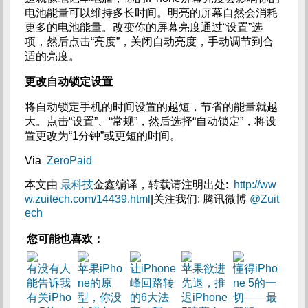
电池能量可以维持多长时间。明亮的屏幕自然会消耗
更多的电池能量。改变你的屏幕亮度通过“设置”选
项，然后点击“亮度”，关闭自动亮度，手动调节到合
适的亮度。
更改自动锁定设置
将自动锁定手机的时间设置的越短，节省的能量就越
大。点击“设置”、“常规”，然后选择“自动锁定”，将设
置更改为“1分钟”或更短的时间。
Via
ZeroPaid
本文由
最科技
金鑫编译，转载请注明出处:
http://ww
w.zuitech.com/14439.html
|关注我们: 腾讯微博
@Zuit
ech
您可能也喜欢：
有没有人
苹果iPho
让iPhone
苹果欲进
懂得iPho
能告诉我
ne的原
峰回路转
先退，推
ne 5的一
有关iPho
型，你没
的6大法
迟iPhone
切——最