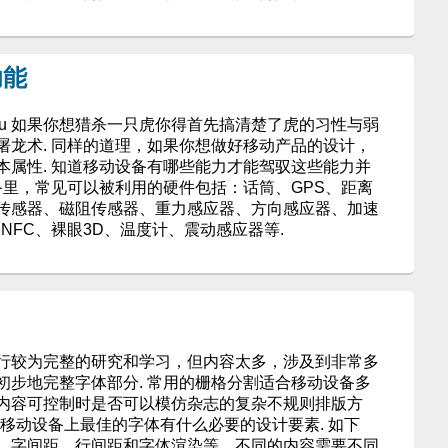
功能
zhu 如果你想猎杀一只虎你得首先搞清楚了虎的习性与弱
屠龙术. 同样的道理，如果你想做好移动产品的设计，
本属性. 知道移动设备有哪些能力才能驾驭这些能力并
备里，常见可以被利用的硬件包括：话筒、GPS、距离
传感器、磁阻传感器、重力感应器、方向感应器、加速
NFC、裸眼3D、温度计、震动感应器等.
行较为完整的研究和学习，但内容太多，涉及到非常多
初步地完整字体部分. 常用的栅格分割适合移动设备多
内容可控制时是否可以模仿杂志的复杂不规则排版方
2.移动设备上最佳的字体有什么必要的设计要素. 如下
、字间距、行间距和字体渲染等，不同的内容需要不同