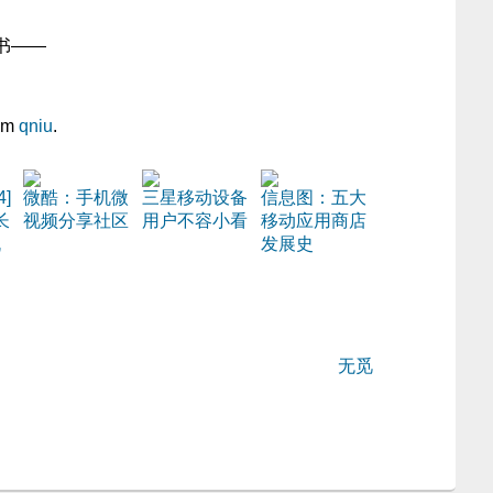
书——
om
qniu
.
]
微酷：手机微
三星移动设备
信息图：五大
长
视频分享社区
用户不容小看
移动应用商店
机
发展史
无觅