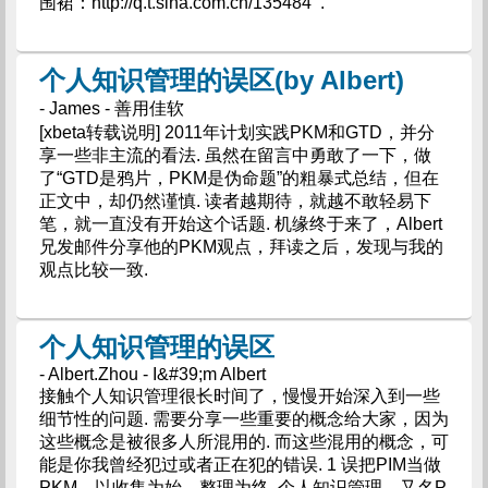
围裙：http://q.t.sina.com.cn/135484 .
个人知识管理的误区(by Albert)
- James - 善用佳软
[xbeta转载说明] 2011年计划实践PKM和GTD，并分
享一些非主流的看法. 虽然在留言中勇敢了一下，做
了“GTD是鸦片，PKM是伪命题”的粗暴式总结，但在
正文中，却仍然谨慎. 读者越期待，就越不敢轻易下
笔，就一直没有开始这个话题. 机缘终于来了，Albert
兄发邮件分享他的PKM观点，拜读之后，发现与我的
观点比较一致.
个人知识管理的误区
- Albert.Zhou - I&#39;m Albert
接触个人知识管理很长时间了，慢慢开始深入到一些
细节性的问题. 需要分享一些重要的概念给大家，因为
这些概念是被很多人所混用的. 而这些混用的概念，可
能是你我曾经犯过或者正在犯的错误. 1 误把PIM当做
PKM，以收集为始，整理为终. 个人知识管理，又名P